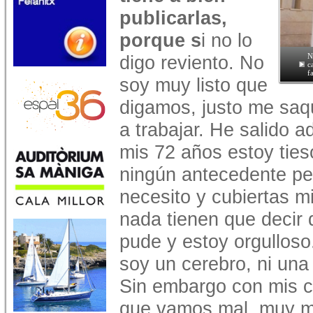
publicarlas,
porque s
i no lo
digo reviento. No
N
c
f
soy muy listo que
digamos, justo me saq
a trabajar. He salido 
mis 72 años estoy tieso
ningún antecedente pe
necesito y cubiertas mi
nada tienen que decir 
pude y estoy orgulloso
soy un cerebro, ni una
Sin embargo con mis c
que vamos mal, muy ma