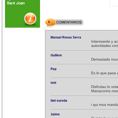
6
Manuel Rosas Serra
Interesante y a
autoridades co
Guillem
Demasiado nouvi
Pep
Es lo que pasa c
toni
Disfrutau lo vot
Manacorins men
biel sureda
i qui mos manda
Jaime