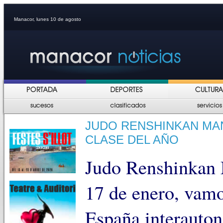
Manacor, lunes 10 de agosto
JUDO RENSHINKAN MAN
CLASE DEL AÑO
Judo Renshinkan 
17 de enero, vam
España interauton