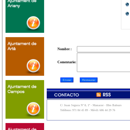
Nombre :
Comentario:
C/ Juan Segura Nº 8, 1º - Manacor - Illes Balears
Teléfono: 971 84 45 89 - Móvil: 606 44 29 76