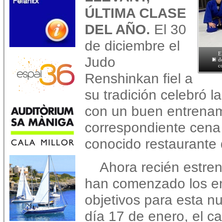
ÚLTIMA CLASE
DEL AÑO.
El 30
de diciembre el
E
Judo
d
c
Renshinkan fiel a
su tradición celebró l
con un buen entrenam
correspondiente cen
conocido restaurante 
Ahora recién estre
han comenzado los e
objetivos para esta n
día 17 de enero, el 