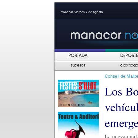
Manacor, viernes 7 de agosto
Consell de Mallo
Los Bo
vehícu
emerge
La nueva unida