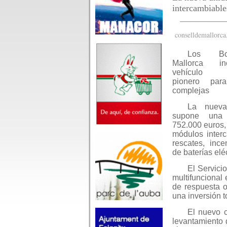
intercambiables
conselldemallorca
Los Bo
Mallorca i
vehículo mu
pionero par
complejas
La nueva
supone una 
752.000 euros,
módulos inter
rescates, inc
de baterías elé
El Servici
multifuncional 
de respuesta o
una inversión t
El nuevo 
levantamiento 