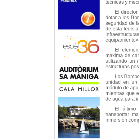
técnicas y mecá
El directo
dotar a los Bo
seguridad de l
de esta legisl
infraestructu
equipamiento»
El elemen
máxima de car
utilizando un 
estructuras pos
Los Bomber
unidad en un m
módulo de apun
mientras que e
de agua para in
El último
transportar ma
inmersión compl