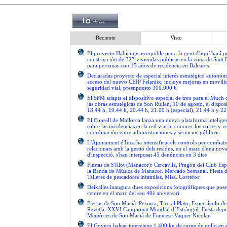
Reciente
Visto
El proyecto Habitatge assequible per a la gent d'aquí hará po
construcción de 323 viviendas públicas en la zona de Sant 
para personas con 15 años de residencia en Baleares
Declaradas proyecto de especial interés estratégico autonóm
acceso del nuevo CEIP Felanitx, incluye mejoras en movilid
seguridad vial, presupuesto 300.000 €
El SFM adapta el dispositivo especial de tren para el Much
las obras estratégicas de Son Rullan, 10 de agosto, el disposi
18.44 h, 19.44 h, 20.44 h, 21.00 h (especial), 21.44 h y 22
El Consell de Mallorca lanza una nueva plataforma intelige
sobre las incidencias en la red viaria, conocer los cortes y re
coordinación entre administraciones y servicios públicos
L'Ajuntament d'Inca ha intensificat els controls per combatre
relacionats amb la gestió dels residus, en el marc d'una no
d'inspecció, s'han interposat 45 denúncies en 3 dies
Fiestas de S'Illot (Manacor): Cercavila, Pregón del Club Esp
la Banda de Música de Manacor. Mercado Semanal. Fiesta 
Talleres de pescadores infantiles, Misa. Correfoc
Deixalles inaugura dues exposicions fotogràfiques que pose
centre en el marc del seu 40è aniversari
Fiestas de Son Macià: Petanca, Tiro al Plato, Espectáculo d
Revetla. XXVI Campionat Mundial d’Estràngol. Fiesta depo
Memòries de Son Macià de Francesc Vaquer Nicolau
El Govern balear interviene 1.400 kg de carne de pollo en 