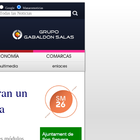
Google
Manacornoticias
ran un
a
es módulos