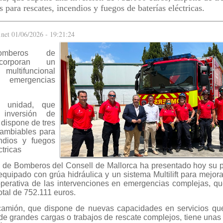
 para rescates, incendios y fuegos de baterías eléctricas.
.net 01/06/2026 - 19:21:24
mberos de
ncorporan un
ltifuncional
a emergencias
 unidad, que
inversión de
 dispone de tres
cambiables para
endios y fuegos
ctricas
o de Bomberos del Consell de Mallorca ha presentado hoy su p
equipado con grúa hidráulica y un sistema Multilift para mejor
perativa de las intervenciones en emergencias complejas, q
otal de 752.111 euros.
camión, que dispone de nuevas capacidades en servicios qu
de grandes cargas o trabajos de rescate complejos, tiene unas 