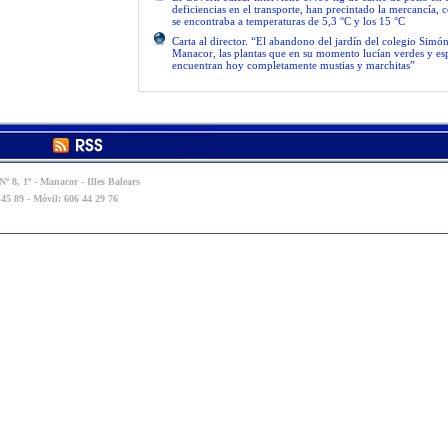
deficiencias en el transporte, han precintado la mercancía, 
se encontraba a temperaturas de 5,3 °C y los 15 °C
Carta al director. “El abandono del jardín del colegio Simón
Manacor, las plantas que en su momento lucían verdes y es
encuentran hoy completamente mustias y marchitas”
º 8, 1º - Manacor - Illes Balears
 45 89 - Móvil: 606 44 29 76