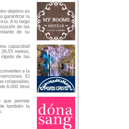
tro objetivo es
 garantizar la
cia. A lo largo
ización de las
onstante de su
 una capacidad
 26,55 metros,
 rápido de las
onvierten a la
rvenciones. El
as colapsadas,
e 6.000 litros
o que permite
ite también la
s.