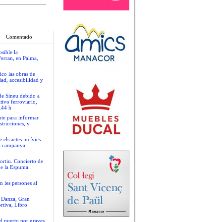
Comentado
sible la
Ferran, en Palma,
ico las obras de
ad, accesibilidad y
 de Sineu debido a
tivo ferroviario,
.44 h
nte para informar
stricciones, y
 els actes incívics
va campanya
ortiu. Concierto de
de la Espuma.
n les persones al
e Danza, Gran
rtiva, Libro
el puerto por graves