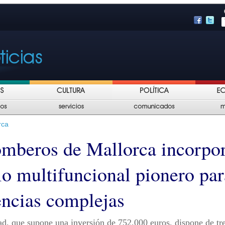
rca
mberos de Mallorca incorpo
lo multifuncional pionero par
ncias complejas
d, que supone una inversión de 752.000 euros, dispone de tr