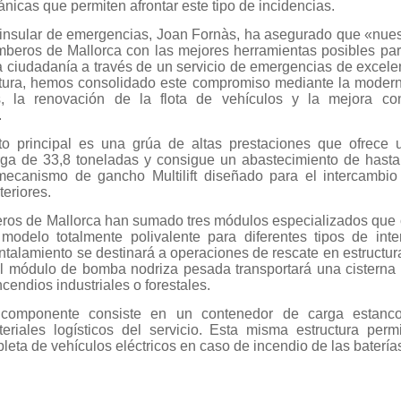
nicas que permiten afrontar este tipo de incidencias.
r insular de emergencias, Joan Fornàs, ha asegurado que «nues
mberos de Mallorca con las mejores herramientas posibles para
a ciudadanía a través de un servicio de emergencias de excelen
atura, hemos consolidado este compromiso mediante la modern
ras, la renovación de la flota de vehículos y la mejora c
.
to principal es una grúa de altas prestaciones que ofrece
ga de 33,8 toneladas y consigue un abastecimiento de hasta
mecanismo de gancho Multilift diseñado para el intercambio
teriores.
os de Mallorca han sumado tres módulos especializados que c
odelo totalmente polivalente para diferentes tipos de inte
talamiento se destinará a operaciones de rescate en estructur
l módulo de bomba nodriza pesada transportará una cisterna d
cendios industriales o forestales.
 componente consiste en un contenedor de carga estanc
teriales logísticos del servicio. Esta misma estructura perm
eta de vehículos eléctricos en caso de incendio de las batería