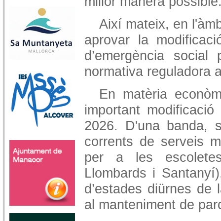
millor manera possible
Així mateix, en l'àmb
aprovar la modificaci
d’emergència social pe
normativa reguladora a 
En matèria econòmi
important modificació
2026. D'una banda, s
corrents de serveis m
per a les escolete
Llombards i Santanyí)
d’estades diürnes de 
al manteniment de parcs