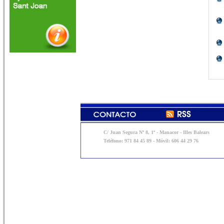
C/ Juan Segura Nº 8, 1º - Manacor - Illes Balears
Teléfono: 971 84 45 89 - Móvil: 606 44 29 76