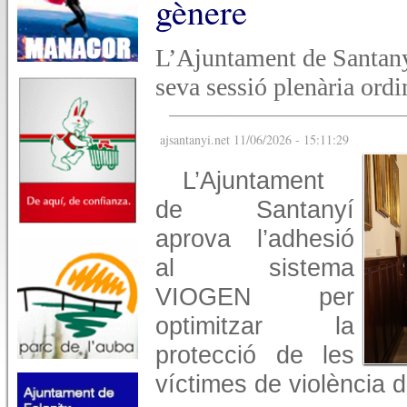
gènere
L’Ajuntament de Santanyí
seva sessió plenària ordi
ajsantanyi.net 11/06/2026 - 15:11:29
L’Ajuntament
de Santanyí
aprova l’adhesió
al sistema
VIOGEN per
optimitzar la
protecció de les
víctimes de violència 