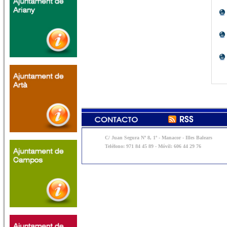
C/ Juan Segura Nº 8, 1º - Manacor - Illes Balears
Teléfono: 971 84 45 89 - Móvil: 606 44 29 76