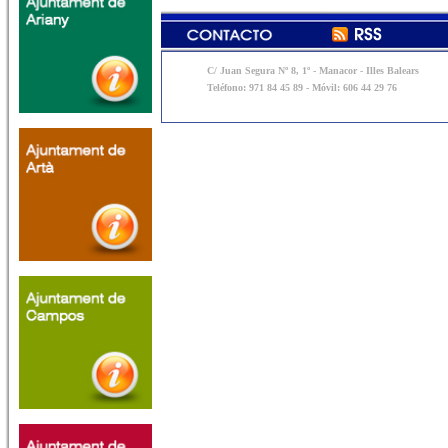
C/ Juan Segura Nº 8, 1º - Manacor - Illes Balears
Teléfono: 971 84 45 89 - Móvil: 606 44 29 76