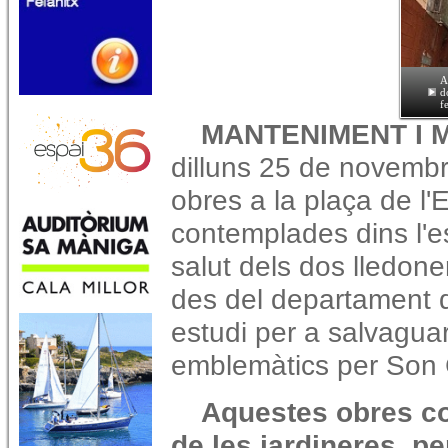
A
d
f
MANTENIMENT I M
dilluns 25 de novembre 
obres a la plaça de l
contemplades dins l'e
salut dels dos lledon
des del departament 
estudi per a salvagua
emblemàtics per Son 
Aquestes obres c
de les jardineres, pe