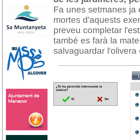
Fa unes setmanes ja e
mortes d'aquests exem
preveu completar l'est
també es farà la mate
salvaguardar l'olivera
¿Te ha parecido interesante la
noticia?
Sí
No