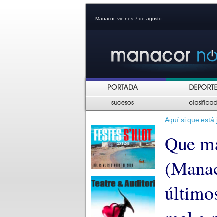
Manacor, viernes 7 de agosto
Aquí si que está
Que má
(Manac
último