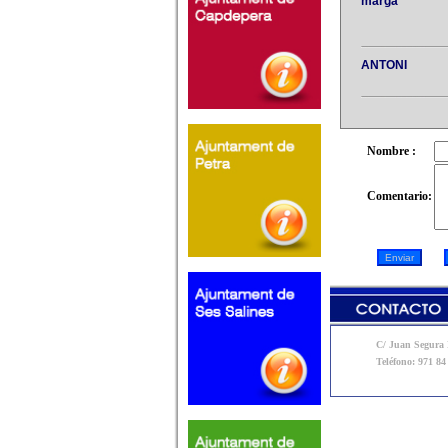
marga
ANTONI
Nombre :
Comentario:
C/ Juan Segura N
Teléfono: 971 84