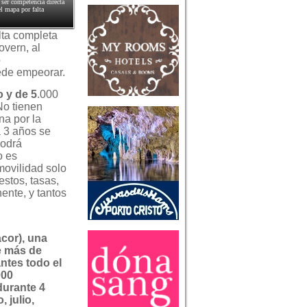
ser competencia directa
l mapa por falta
lta completa
overn, al
o
ede empeorar.
o y de 5
.000
No tienen
na por la
 3 años se
podrá
o es
movilidad solo
stos, tasas,
ente, y tantos
acor), una
e más de
ntes todo el
000
durante 4
, julio,