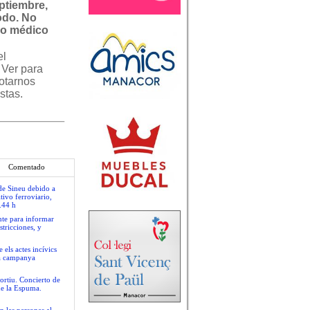
ptiembre,
odo. No
ro médico
el
 Ver para
gotarnos
stas.
Comentado
 de Sineu debido a
tivo ferroviario,
.44 h
nte para informar
stricciones, y
 els actes incívics
va campanya
ortiu. Concierto de
de la Espuma.