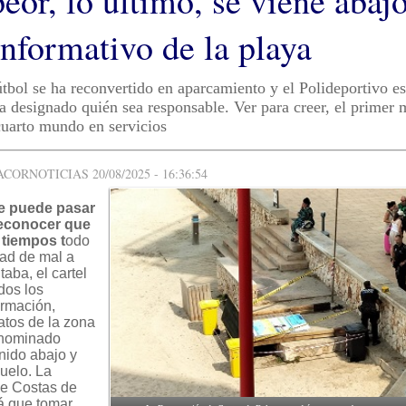
eor, lo último, se viene abajo
informativo de la playa
tbol se ha reconvertido en aparcamiento y el Polideportivo es
a designado quién sea responsable. Ver para creer, el primer
cuarto mundo en servicios
ORNOTICIAS 20/08/2025 - 16:36:54
e puede pasar
 reconocer que
 tiempos t
odo
dad de mal a
taba, el cartel
dos los
ormación,
atos de la zona
enominado
enido abajo y
suelo. La
e Costas de
á que tomar