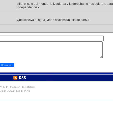
sillot el culo del mundo, la izquierda y la derecha no nos quieren, par
independencia?
Que se vaya el agua, viene a veces un hilo de fuerza
º 8, 1º - Manacor - Illes Balears
 45 89 - Móvil: 606 44 29 76