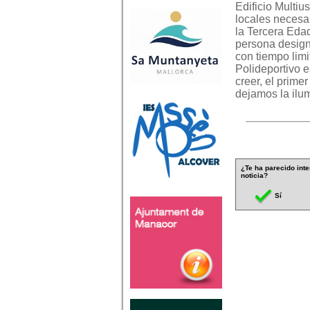
Edificio Multiu
locales necesar
la Tercera Eda
persona design
con tiempo limi
Polideportivo 
creer, el prim
dejamos la ilum
¿Te ha parecido inte
noticia?
Sí