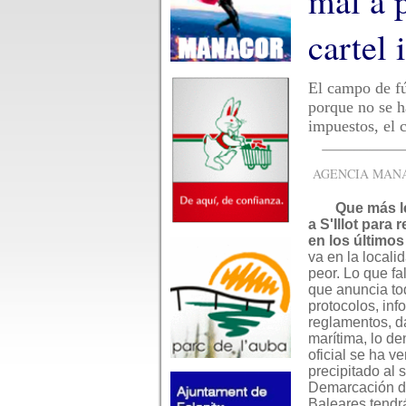
mal a p
cartel 
El campo de fú
porque no se h
impuestos, el 
AGENCIA MANAC
Que más l
a S'Illot para
en los últimos
va en la locali
peor. Lo que fal
que anuncia to
protocolos, inf
reglamentos, d
marítima, lo d
oficial se ha v
precipitado al 
Demarcación d
Baleares tendr