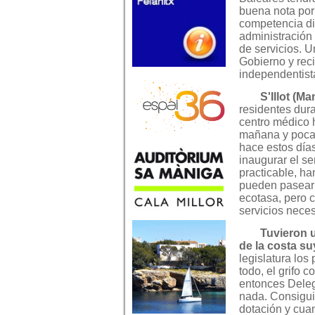
buena nota por
competencia di
administración 
de servicios. U
Gobierno y reci
independentist
S'Illot (M
residentes dura
centro médico 
mañana y pocas
hace estos días
inaugurar el s
practicable, ha
pueden pasear 
ecotasa, pero 
servicios neces
Tuvieron u
de la costa su
legislatura los
todo, el grifo c
entonces Deleg
nada. Consiguió
dotación y cua