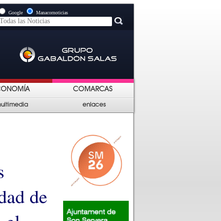
Google
Manacornoticias
s
idad de