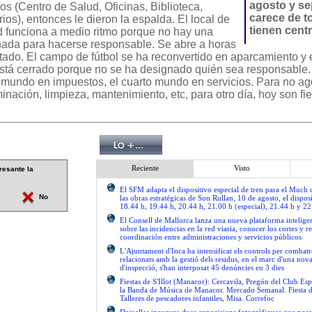
agosto y se
sos (Centro de Salud, Oficinas, Biblioteca,
carece de t
ios), entonces le dieron la espalda. El local de
tienen cent
d funciona a medio ritmo porque no hay una
ada para hacerse responsable. Se abre a horas
tado. El campo de fútbol se ha reconvertido en aparcamiento y 
está cerrado porque no se ha designado quién sea responsable.
er mundo en impuestos, el cuarto mundo en servicios. Para no a
inación, limpieza, mantenimiento, etc, para otro día, hoy son fie
Reciente
Visto
resante la
El SFM adapta el dispositivo especial de tren para el Much
No
las obras estratégicas de Son Rullan, 10 de agosto, el disposi
18.44 h, 19.44 h, 20.44 h, 21.00 h (especial), 21.44 h y 22
El Consell de Mallorca lanza una nueva plataforma intelige
sobre las incidencias en la red viaria, conocer los cortes y re
coordinación entre administraciones y servicios públicos
L'Ajuntament d'Inca ha intensificat els controls per combatre
relacionats amb la gestió dels residus, en el marc d'una no
d'inspecció, s'han interposat 45 denúncies en 3 dies
Fiestas de S'Illot (Manacor): Cercavila, Pregón del Club Esp
la Banda de Música de Manacor. Mercado Semanal. Fiesta 
Talleres de pescadores infantiles, Misa. Correfoc