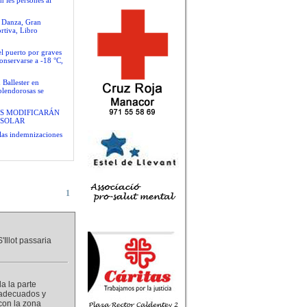
n les persones al
e Danza, Gran
rtiva, Libro
el puerto por graves
conservarse a -18 °C,
 Ballester en
plendorosas se
S MODIFICARÁN
 SOLAR
las indemnizaciones
1
Illot passaria
da la parte
s adecuados y
 con la zona