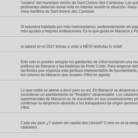
"costera" del municipio vecino de Sant Llorenc des Cardassar. Las au
pertinentes deberían tomar nota en intentar revertir la situación. Nada
zona marítima de Sant llorenc des Cardasar
Si estuviera habitado por más mahometanos, preferentemente sin pap
más ayudas y mejores instalaciones. Es lo que gusta en Manacor y Por
ja sabeu! en el 2027 tornau a votar a MÉS!! disfrutau lo votat!
Esto solo lo pueden arreglar los gabitantes de s'illot montando una rev
políticos de Manacor y las traidoras de Porto Cristo. Para empezar de
las fiestas que organiza esta gentuza impresentable de Ayuntamiento, 
los colonos de Manacor que invaden S'Illot en agosto.
Lo que nadie se atreve a decir pero es así. En Manacor se desprecia a 
consideran un asentamiento de "forasters" despreciable. Los catalani
supremacistas de Manacor no se esconden en sus conversaciones pri
confirman su desprecio absoluto a los trabajadores de origen peninsu
s'Illot.
Cada vez peor ¿Y quiere ser capital des Llevant? Como no se la otor
catalanes...