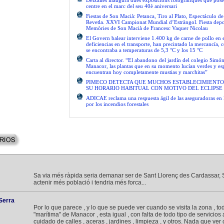
Deixalles inaugura dues exposicions fotogràfiques que pose
centre en el marc del seu 40è aniversari
Fiestas de Son Macià: Petanca, Tiro al Plato, Espectáculo d
Revetla. XXVI Campionat Mundial d’Estràngol. Fiesta depo
Memòries de Son Macià de Francesc Vaquer Nicolau
El Govern balear interviene 1.400 kg de carne de pollo en 
deficiencias en el transporte, han precintado la mercancía, 
se encontraba a temperaturas de 5,3 °C y los 15 °C
Carta al director. “El abandono del jardín del colegio Simón
Manacor, las plantas que en su momento lucían verdes y es
encuentran hoy completamente mustias y marchitas”
PIMECO DETECTA QUE MUCHOS ESTABLECIMIENTO
SU HORARIO HABITUAL CON MOTIVO DEL ECLIPSE
ADICAE reclama una respuesta ágil de las aseguradoras en 
por los incendios forestales
Sa via més ràpida seria demanar ser de Sant Llorenç des Cardassar, S'
actenir més població i tendria més forca...
Serra
Por lo que parece , y lo que se puede ver cuando se visita la zona , to
"marítima" de Manacor , esta igual , con falta de todo tipo de servicio
cuidado de calles , aceras , jardines , limpieza , y otros. Nada que ver