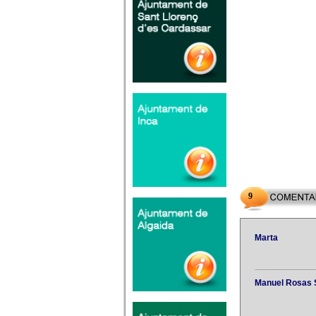
9
Marta
Manuel Rosas 