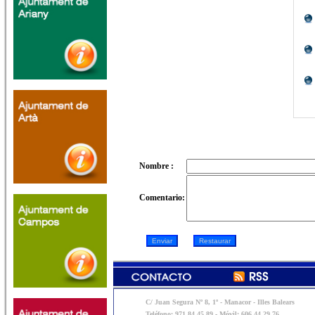
Nombre :
Comentario:
C/ Juan Segura Nº 8, 1º - Manacor - Illes Balears
Teléfono: 971 84 45 89 - Móvil: 606 44 29 76