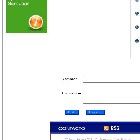
Nombre :
Comentario:
C/ Juan Segura Nº 8, 1º - Manacor - Illes Balears