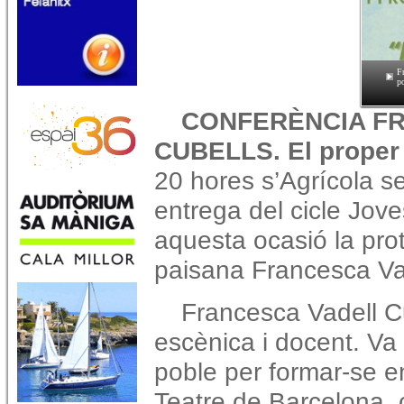
Fr
po
CONFERÈNCIA F
CUBELLS. El proper
20 hores s’Agrícola s
entrega del cicle Jov
aquesta ocasió la pro
paisana Francesca Vad
Francesca Vadell Cu
escènica i docent. Va
poble per formar-se en 
Teatre de Barcelona, 