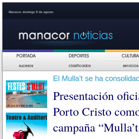
Manacor, domingo 9 de agosto
El Mulla’t se ha consolida
Presentación ofic
Porto Cristo como
campaña “Mulla’t 