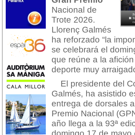
Nacional de
P
Trote 2026.
M
c
Llorenç Galmés
ha reforzado “la impor
se celebrará el domi
que reúne a la afición
deporte muy arraigado 
El presidente del C
Galmés, ha asistido es
entrega de dorsales a
Premio Nacional (GPN
año llega a la 93ª edi
domingo 17 de mayo 