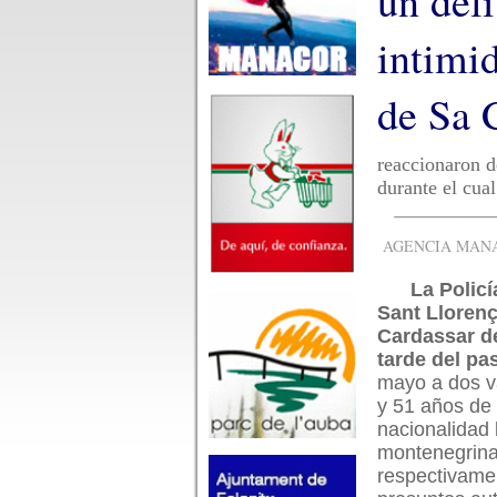
un deli
intimi
de Sa
reaccionaron d
durante el cual
AGENCIA MANAC
La Policí
Sant Lloren
Cardassar de
tarde del pa
mayo a dos v
y 51 años de
nacionalidad
montenegrin
respectivame