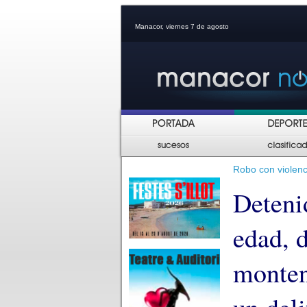
Manacor, viernes 7 de agosto
Robo con violenc
Deteni
edad, 
monten