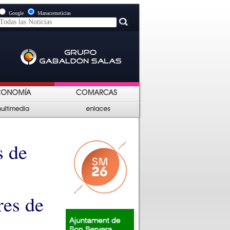
Google
Manacornoticias
s de
res de