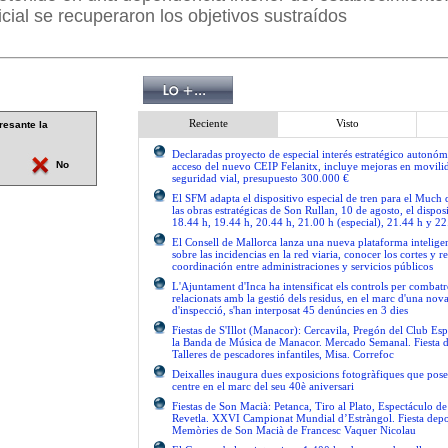
icial se recuperaron los objetivos sustraídos
Reciente
Visto
resante la
Declaradas proyecto de especial interés estratégico autonóm
No
acceso del nuevo CEIP Felanitx, incluye mejoras en movilid
seguridad vial, presupuesto 300.000 €
El SFM adapta el dispositivo especial de tren para el Much
las obras estratégicas de Son Rullan, 10 de agosto, el disposi
18.44 h, 19.44 h, 20.44 h, 21.00 h (especial), 21.44 h y 22
El Consell de Mallorca lanza una nueva plataforma intelige
sobre las incidencias en la red viaria, conocer los cortes y re
coordinación entre administraciones y servicios públicos
L'Ajuntament d'Inca ha intensificat els controls per combatre
relacionats amb la gestió dels residus, en el marc d'una no
d'inspecció, s'han interposat 45 denúncies en 3 dies
Fiestas de S'Illot (Manacor): Cercavila, Pregón del Club Esp
la Banda de Música de Manacor. Mercado Semanal. Fiesta 
Talleres de pescadores infantiles, Misa. Correfoc
Deixalles inaugura dues exposicions fotogràfiques que pose
centre en el marc del seu 40è aniversari
Fiestas de Son Macià: Petanca, Tiro al Plato, Espectáculo d
Revetla. XXVI Campionat Mundial d’Estràngol. Fiesta depo
Memòries de Son Macià de Francesc Vaquer Nicolau