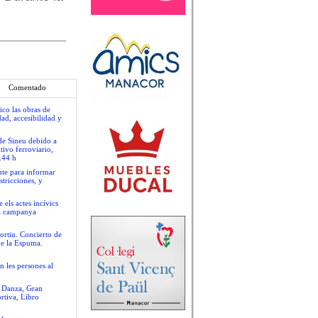
Comentado
ico las obras de
ad, accesibilidad y
 de Sineu debido a
tivo ferroviario,
.44 h
nte para informar
stricciones, y
 els actes incívics
va campanya
ortiu. Concierto de
de la Espuma.
n les persones al
e Danza, Gran
rtiva, Libro