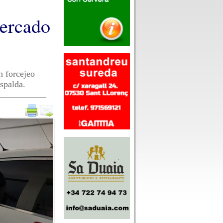
mercado
n forcejeo
espalda.