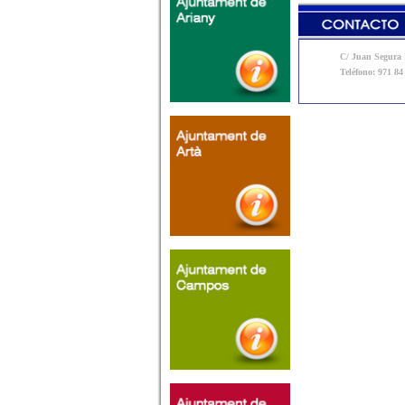
C/ Juan Segura N
Teléfono: 971 84