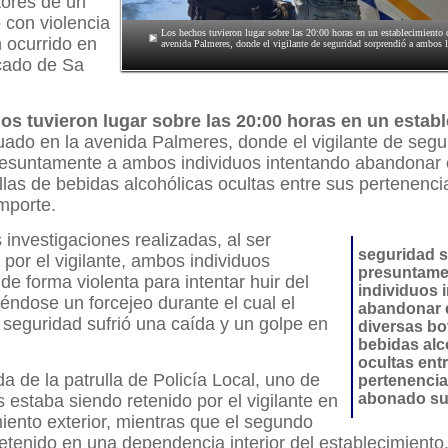
tores de un
o con violencia
Los hechos tuvieron lugar sobre las 20:00 horas en un establecimiento 
n ocurrido en
avenida Palmeres, donde el vigilante de seguridad sorprendió a ambos 
cado de Sa
os tuvieron lugar sobre las 20:00 horas en un estab
ituado en la avenida Palmeres, donde el vigilante de segu
resuntamente a ambos individuos intentando abandonar e
llas de bebidas alcohólicas ocultas entre sus pertenenci
mporte.
 investigaciones realizadas, al ser
seguridad 
 por el vigilante, ambos individuos
presuntame
de forma violenta para intentar huir del
individuos 
iéndose un forcejeo durante el cual el
abandonar e
 seguridad sufrió una caída y un golpe en
diversas bo
bebidas alc
ocultas ent
da de la patrulla de Policía Local, uno de
pertenencia
abonado su
s estaba siendo retenido por el vigilante en
iento exterior, mientras que el segundo
tenido en una dependencia interior del establecimiento.