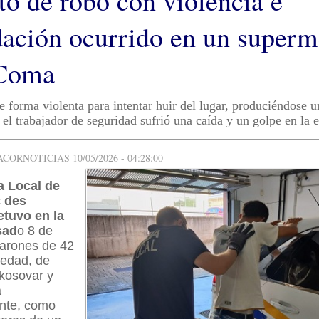
to de robo con violencia e
dación ocurrido en un super
 Coma
e forma violenta para intentar huir del lugar, produciéndose u
 el trabajador de seguridad sufrió una caída y un golpe en la 
ORNOTICIAS 10/05/2026 - 04:28:00
a Local de
ç des
tuvo en la
sad
o 8 de
arones de 42
 edad, de
 kosovar y
a
nte, como