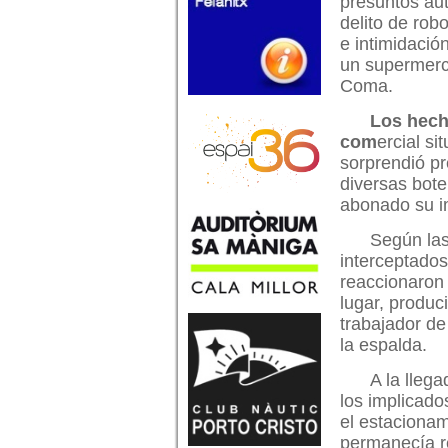
presuntos au
delito de rob
e intimidació
un supermer
Coma.
Los hech
com
ercial s
sorprendió p
diversas bote
abonado su i
Según las
interceptados
reaccionaron 
lugar, produc
trabajador de
la espalda.
A la llega
los implicado
el estacionam
permanecía re