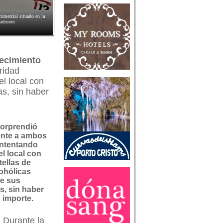
comercial situado en la
ladrones
lecimiento
ridad
l local con
as, sin haber
sorprendió
nte a ambos
intentando
l local con
tellas de
ohólicas
re sus
s, sin haber
 importe.
 Durante la