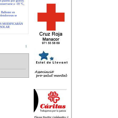
el puerto por graves
conservarse a -18 °C,
 Ballester en
plendorosas se
S MODIFICARÁN
 SOLAR
1