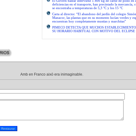
El Govern balear interviene 1.400 kg de carne de pollo en 
deficiencias en el transporte, han precintado la mercancía, 
se encontraba a temperaturas de 5,3 °C y los 15 °C
Carta al director. “El abandono del jardín del colegio Simón
Manacor, las plantas que en su momento lucían verdes y es
encuentran hoy completamente mustias y marchitas”
PIMECO DETECTA QUE MUCHOS ESTABLECIMIENTO
SU HORARIO HABITUAL CON MOTIVO DEL ECLIPSE
Amb en Franco això era inimaginable.