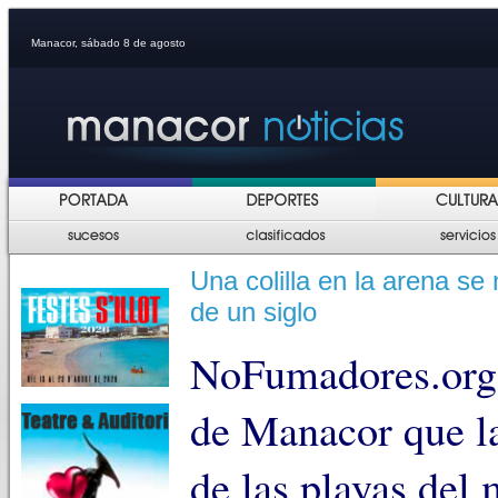
Manacor, sábado 8 de agosto
Una colilla en la arena s
de un siglo
NoFumadores.org 
de Manacor que la
de las playas del