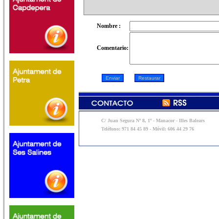
Nombre :
Comentario:
C/ Juan Segura Nº 8, 1º - Manacor - Illes Balears
Teléfono: 971 84 45 89 - Móvil: 606 44 29 76