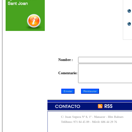
Nombre :
Comentario:
C/ Juan Segura Nº 8, 1º - Manacor - Illes Balears
Teléfono: 971 84 45 89 - Móvil: 606 44 29 76