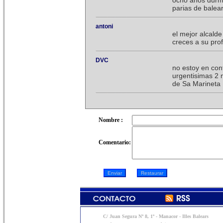
ocho años durm
parias de balea
antoni
el mejor alcald
creces a su pro
DVC
no estoy en con
urgentisimas 2 
de Sa Marineta
Nombre :
Comentario:
C/ Juan Segura Nº 8, 1º - Manacor - Illes Balears