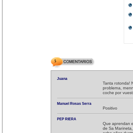
5
Juana
Tanta rotonda! N
problema, mennu
coche por vuest
Manuel Rosas Serra
Positivo
PEP RIERA
Que aprendan en
de Sa Marineta, 