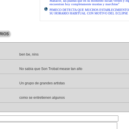
Manacor, las plantas que en su momento lucían verdes y es
encuentran hoy completamente mustias y marchitas”
PIMECO DETECTA QUE MUCHOS ESTABLECIMIENTO
SU HORARIO HABITUAL CON MOTIVO DEL ECLIPSE
ben be, nins
No sabia que Son Trobat mease tan alto
Un grupo de grandes artistas
como se entretienen algunos