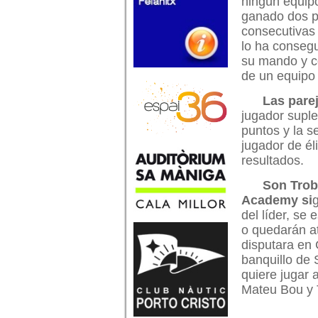
ningún equip
ganado dos 
consecutivas
lo ha consegu
su mando y c
de un equipo 
Las pare
jugador suple
puntos y la s
jugador de él
resultados.
Son Troba
Academy si
del líder, se
o quedarán a
disputara en 
banquillo de 
quiere jugar
Mateu Bou y 