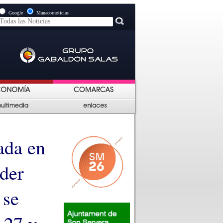
Google
Manacornoticias
ada en
íder
 se