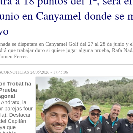
ra a 18 puntos del 1º, será el
junio en Canyamel donde se 
vo
nada se disputara en Canyamel Golf del 27 al 28 de junio y e
drá que trabajar duro si quiere jugar alguna prueba, Rafa Na
omeu Ferrer.
ORNOTICIAS 24/05/2026 - 17:45:06
Son Trobat ha
 Prueba
agonal
 Andratx, la
r parejas four
ola). Destacar
 del Capitán
 ya que