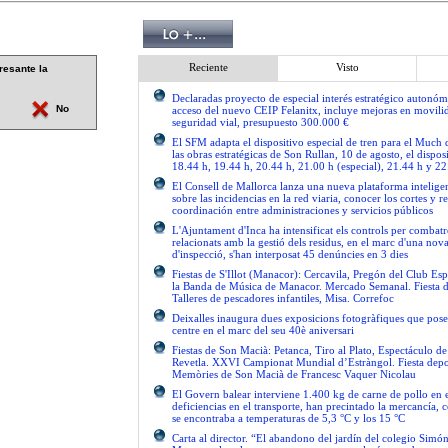
Reciente
Visto
resante la
Declaradas proyecto de especial interés estratégico autonóm
No
acceso del nuevo CEIP Felanitx, incluye mejoras en movilid
seguridad vial, presupuesto 300.000 €
El SFM adapta el dispositivo especial de tren para el Much
las obras estratégicas de Son Rullan, 10 de agosto, el disposi
18.44 h, 19.44 h, 20.44 h, 21.00 h (especial), 21.44 h y 22
El Consell de Mallorca lanza una nueva plataforma intelige
sobre las incidencias en la red viaria, conocer los cortes y re
coordinación entre administraciones y servicios públicos
L'Ajuntament d'Inca ha intensificat els controls per combatre
relacionats amb la gestió dels residus, en el marc d'una no
d'inspecció, s'han interposat 45 denúncies en 3 dies
Fiestas de S'Illot (Manacor): Cercavila, Pregón del Club Esp
la Banda de Música de Manacor. Mercado Semanal. Fiesta 
Talleres de pescadores infantiles, Misa. Correfoc
Deixalles inaugura dues exposicions fotogràfiques que pose
centre en el marc del seu 40è aniversari
Fiestas de Son Macià: Petanca, Tiro al Plato, Espectáculo d
Revetla. XXVI Campionat Mundial d’Estràngol. Fiesta depo
Memòries de Son Macià de Francesc Vaquer Nicolau
El Govern balear interviene 1.400 kg de carne de pollo en 
deficiencias en el transporte, han precintado la mercancía, 
se encontraba a temperaturas de 5,3 °C y los 15 °C
Carta al director. “El abandono del jardín del colegio Simón