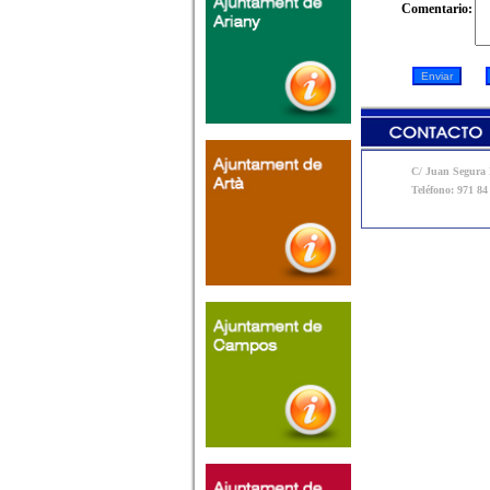
Comentario:
C/ Juan Segura N
Teléfono: 971 84