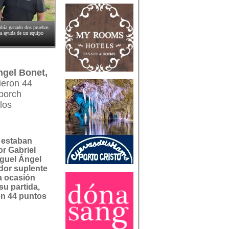
había ganado dos pruebas
la ayuda de un equipo
ngel Bonet,
ieron 44
rborch
los
 estaban
r Gabriel
iguel Ángel
dor suplente
a ocasión
su partida,
on 44 puntos