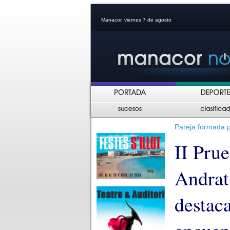
Manacor, viernes 7 de agosto
Pareja formada p
II Pru
Andrat
destac