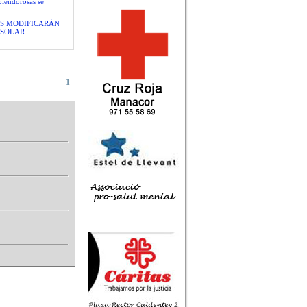
plendorosas se
S MODIFICARÁN
 SOLAR
1