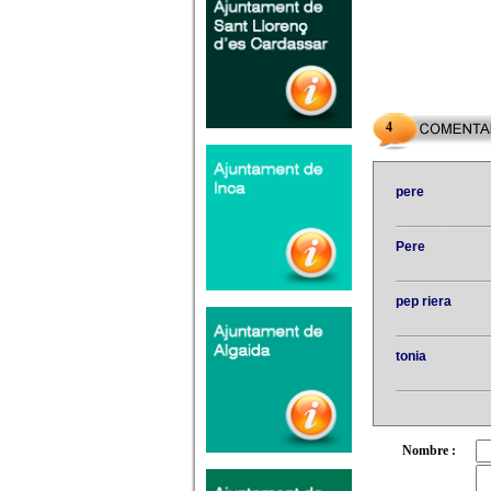
4
pere
Pere
pep riera
tonia
Nombre :