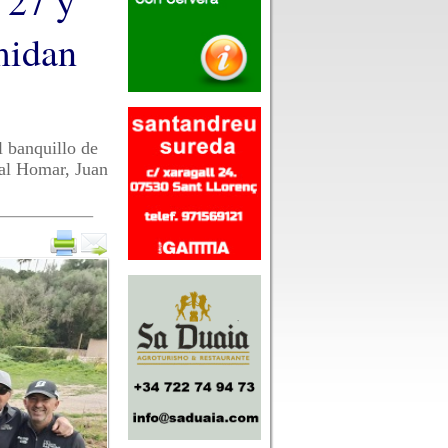
 27 y
midan
l banquillo de
dal Homar, Juan