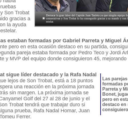
o había
pruebas
 y Son Trobat
Destacar la gran labor del Capitán Juan Tauleta ya que ningún equipo 
ido gracias a
consecutivas y Son Trobat lo ha conseguido gracias a su mando y con 
estelar.
on la ayuda
estelar.
jas estaban formadas por Gabriel Parreta y Miguel Á
nte pero en esta ocasión destaco en su partida, consigu
egunda pareja estaba formada por Pedro Teco y Jordi A
ite y MVP del equipo donde consiguieron 45, mejorando 
t sigue líder destacado y la Rafa Nadal
Las parejas
gue lejos de Son Trobat, está a 18 puntos
formadas po
 espera una reacción en la próxima jornada
Parreta y M
trás sin margen. La próxima jornada se
Bonet, juga
Canyamel Golf del 27 al 28 de junio y el
pero en est
Son Trobat tendrá que trabajar duro si
destaco en 
consiguier
 alguna prueba, Rafa Nadal Homar, Juan
Tomeu Ferrer.