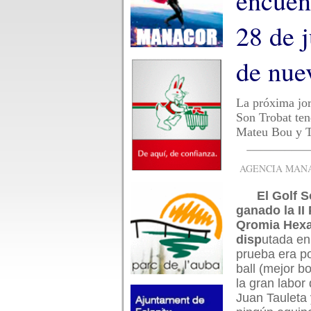
encuent
28 de 
de nue
La próxima jor
Son Trobat ten
Mateu Bou y T
AGENCIA MANAC
El Golf 
ganado la II
Qromia Hex
disp
utada en
prueba era po
ball (mejor b
la gran labor
Juan Tauleta