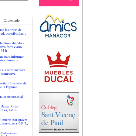
Comentado
ico las obras de
ad, accesibilidad y
 de Sineu debido a
tivo ferroviario,
.44 h
nte para informar
stricciones, y
 els actes incívics
va campanya
ortiu. Concierto de
de la Espuma.
n les persones al
e Danza, Gran
rtiva, Libro
el puerto por graves
conservarse a -18 °C,
 Ballester en