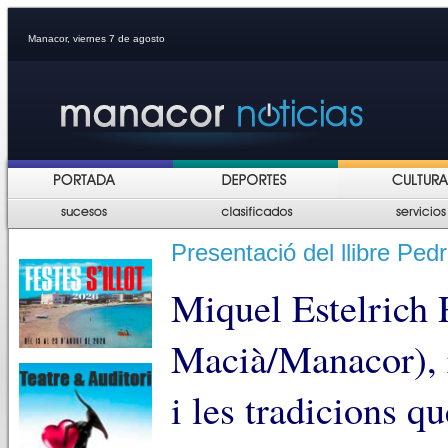
Manacor, viernes 7 de agosto
Presentació del llibre Ped
Miquel Estelrich 
Macià/Manacor), 
i les tradicions qu