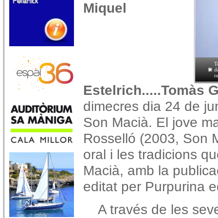
Miquel
T
d
r
Estelrich.....Tomàs 
dimecres dia 24 de ju
Son Macià. El jove ma
Rosselló (2003, Son 
oral i les tradicions q
Macià, amb la publicac
editat per Purpurina ed
A través de les sev