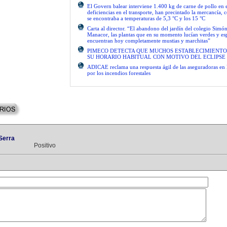
El Govern balear interviene 1.400 kg de carne de pollo en 
deficiencias en el transporte, han precintado la mercancía, 
se encontraba a temperaturas de 5,3 °C y los 15 °C
Carta al director. “El abandono del jardín del colegio Simón
Manacor, las plantas que en su momento lucían verdes y es
encuentran hoy completamente mustias y marchitas”
PIMECO DETECTA QUE MUCHOS ESTABLECIMIENTO
SU HORARIO HABITUAL CON MOTIVO DEL ECLIPSE
ADICAE reclama una respuesta ágil de las aseguradoras en 
por los incendios forestales
Serra
Positivo