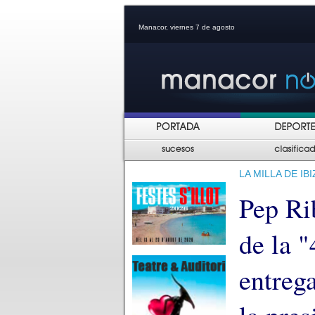
Manacor, viernes 7 de agosto
LA MILLA DE IB
Pep Ri
de la "
entreg