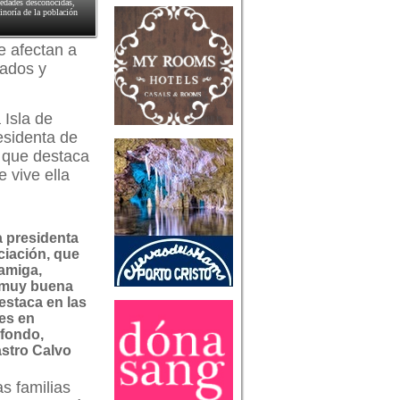
medades desconocidas,
minoría de la población
e afectan a
tados y
 Isla de
esidenta de
 que destaca
 vive ella
la presidenta
ciación, que
amiga,
 muy buena
estaca en las
res en
fondo,
stro Calvo
s familias