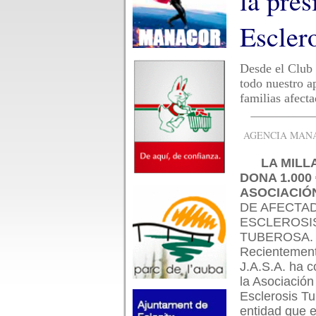
la pres
Escler
Desde el Club 
todo nuestro a
familias afect
AGENCIA MANAC
LA MILLA
DONA 1.000
ASOCIACIÓ
DE AFECTA
ESCLEROSI
TUBEROSA.
Recientemen
J.A.S.A. ha 
la Asociación
Esclerosis T
entidad que 