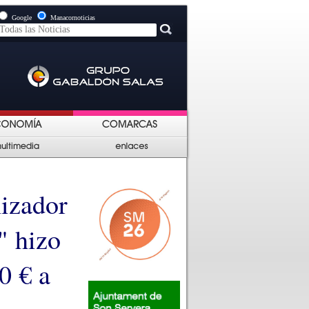
Google
Manacornoticias
nizador
" hizo
0 € a