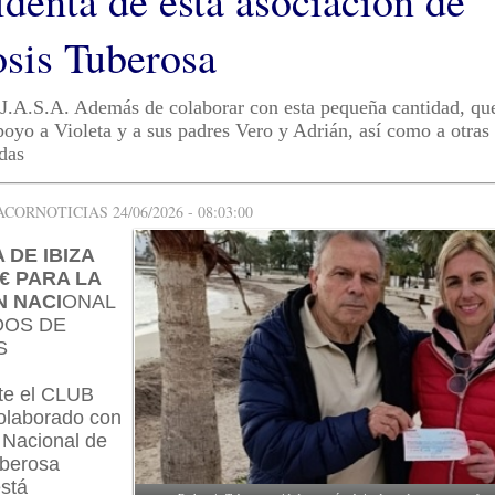
identa de ésta asociación de
osis Tuberosa
J.A.S.A. Además de colaborar con esta pequeña cantidad, qu
poyo a Violeta y a sus padres Vero y Adrián, así como a otra
adas
ORNOTICIAS 24/06/2026 - 08:03:00
 DE IBIZA
 € PARA LA
N NACI
ONAL
DOS DE
S
te el CLUB
colaborado con
 Nacional de
uberosa
está