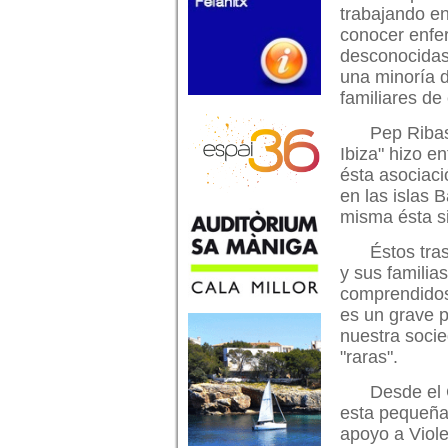
trabajando en
conocer enf
desconocidas,
una minoría d
familiares de
Pep Ribas
Ibiza" hizo e
ésta asociac
en las islas 
misma ésta si
Éstos tra
y sus familia
comprendidos 
es un grave 
nuestra soci
"raras".
Desde el 
esta pequeña
apoyo a Viole