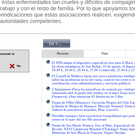
 éstas enfermedades tan crueles y difíciles de compagin
 trabajo y con el resto de familia. Por lo que apoyamos t
ivindicaciones que estas asociaciones realicen, exigien
 autoridades competentes.
Reciente
Visto
resante la
El SFM adapta el dispositivo especial de tren para el Much
No
las obras estratégicas de Son Rullan, 10 de agosto, el disposi
18.44 h, 19.44 h, 20.44 h, 21.00 h (especial), 21.44 h y 22
El Consell de Mallorca lanza una nueva plataforma intelige
sobre las incidencias en la red viaria, conocer los cortes y re
coordinación entre administraciones y servicios públicos
L'Ajuntament d'Inca ha intensificat els controls per combatre
relacionats amb la gestió dels residus, en el marc d'una no
d'inspecció, s'han interposat 45 denúncies en 3 dies
Fiestas de S'Illot (Manacor): Cercavila, Pregón del Club Esp
la Banda de Música de Manacor. Mercado Semanal. Fiesta 
Talleres de pescadores infantiles, Misa. Correfoc
Deixalles inaugura dues exposicions fotogràfiques que pose
centre en el marc del seu 40è aniversari
Fiestas de Son Macià: Petanca, Tiro al Plato, Espectáculo d
Revetla. XXVI Campionat Mundial d’Estràngol. Fiesta depo
Memòries de Son Macià de Francesc Vaquer Nicolau