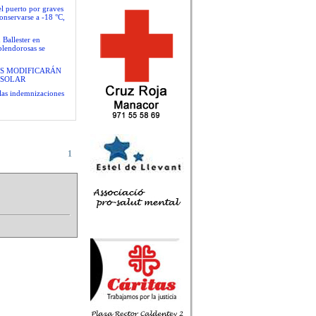
el puerto por graves
conservarse a -18 °C,
 Ballester en
plendorosas se
S MODIFICARÁN
 SOLAR
las indemnizaciones
1