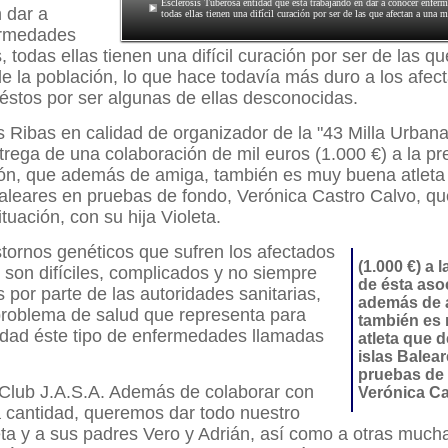
Esclerosis Tuberosa entidad que está trabajando en dar a conocer enfer
 dar a
todas ellas tienen una difícil curación por ser de las que afectan a una 
ermedades
 todas ellas tienen una difícil curación por ser de las qu
e la población, lo que hace todavía más duro a los afec
 éstos por ser algunas de ellas desconocidas.
 Ribas en calidad de organizador de la "43 Milla Urbana
ntrega de una colaboración de mil euros (1.000 €) a la pr
ión, que además de amiga, también es muy buena atleta
Baleares en pruebas de fondo, Verónica Castro Calvo, que
tuación, con su hija Violeta.
stornos genéticos que sufren los afectados
(1.000 €) a 
s son difíciles, complicados y no siempre
de ésta aso
por parte de las autoridades sanitarias,
además de 
problema de salud que representa para
también es
edad éste tipo de enfermedades llamadas
atleta que d
islas Balea
pruebas de 
Club J.A.S.A. Además de colaborar con
Verónica Ca
 cantidad, queremos dar todo nuestro
ta y a sus padres Vero y Adrián, así como a otras mucha