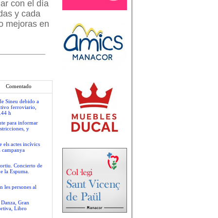
ar con el día
odas y cada
do mejoras en
Comentado
 de Sineu debido a
tivo ferroviario,
.44 h
nte para informar
stricciones, y
 els actes incívics
va campanya
ortiu. Concierto de
de la Espuma.
n les persones al
e Danza, Gran
rtiva, Libro