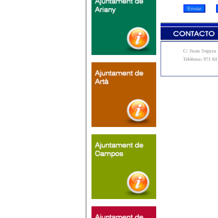
C/ Juan Segura N
Teléfono: 971 84