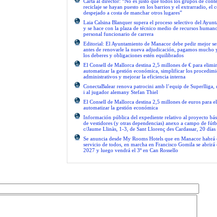
Carta al director: “No es justo que todos los grupos de con
reciclaje se hayan puesto en los barrios y el extrarradio, el 
despejado a costa de manchar otros lugares”
Laia Calsina Blanquer supera el proceso selectivo del Ayu
y se hace con la plaza de técnico medio de recursos human
personal funcionario de carrera
Editorial: El Ayuntamiento de Manacor debe pedir mejor 
antes de renovarle la nueva adjudicación, pagamos mucho 
los deberes y obligaciones estén equilibrados
El Consell de Mallorca destina 2,5 millones de € para elimi
automatizar la gestión económica, simplificar los procedimi
administrativos y mejorar la eficiencia interna
ConectaBalear renova patrocini amb l’equip de Superlliga, 
i al jugador alemany Stefan Thiel
El Consell de Mallorca destina 2,5 millones de euros para e
automatizar la gestión económica
Información pública del expediente relativo al proyecto bás
de vestidores (y otras dependencias) anexo a campo de fútb
c/Jaume Llinàs, 1-3, de Sant Llorenç des Cardassar, 20 días
Se anuncia desde My Rooms Hotels que en Manacor habrá el
servicio de todos, en marcha en Francisco Gomila se abrirá e
2027 y luego vendrá el 3º en Can Rossello