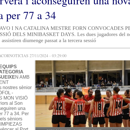
rvera i aconseguiren una nov
a per 77 a 34
AVO I NA CATALINA MESTRE FORN CONVOCADES PE
IÓ DELS MINIBASKET DAYS. Les dues jugadores del no
istiren diumenge passat a la tercera sessió
ORNOTICIAS 27/11/2024 - 03:29:00
EQUIPS
CATEGORIA
GUEIXE
N AMB
LENT
 nostres sènior
FOL -
 MON VISIÓ
iors al Son
seguiren una
er 77 a 34. Per
els sèniors
LIMPIEZAS
èncer al Port