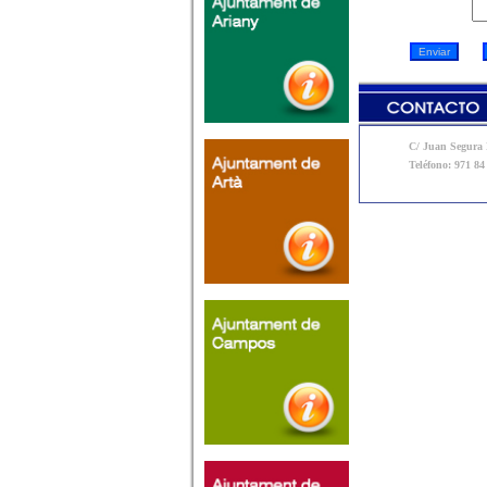
C/ Juan Segura N
Teléfono: 971 84