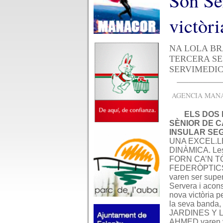
Son Se
victòri
NA LOLA BR
TERCERA SESS
SERVIMEDIC ass
AGENCIA MANAC
ELS DOS 
SÈNIOR DE 
INSULAR SE
UNA EXCEL.
DINÀMICA. Les
FORN CA’N TÒ
FEDERÒPTICS
varen ser super
Servera i acon
nova victòria p
la seva banda, 
JARDINES Y 
AHMED varen v