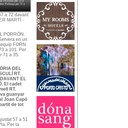
d'Eivissa per 73 a
ins Pollença per 71 a
7 a 72 davant
RER MARTÍ -
EL PORRÓN.
 Servera en un
e l'equip FORN
3 a 101. Per
 71 a 35.
ÒRIA DEL
CULÍ RT.
 DAVANT EL
 El cadet
mell RT.
va guanyar
 al Joan Capó
artit de tot
stat 57 a 51
a. Per la