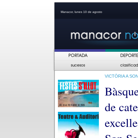
Manacor, lunes 10 de agosto
VICTÒRIA A SO
Bàsque
de cat
excelle