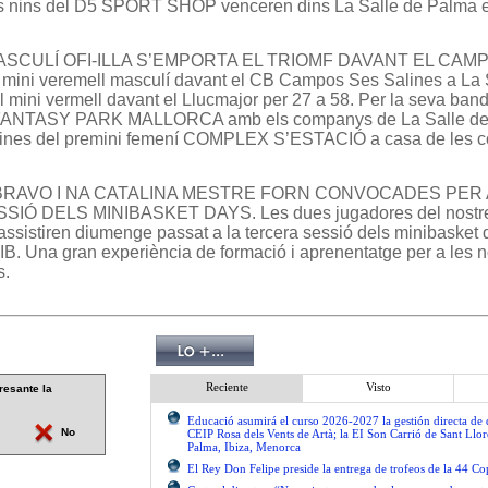
s nins del D5 SPORT SHOP venceren dins La Salle de Palma en
ASCULÍ OFI-ILLA S’EMPORTA EL TRIOMF DAVANT EL CAMPOS
l mini veremell masculí davant el CB Campos Ses Salines a La S
l mini vermell davant el Llucmajor per 27 a 58. Per la seva band
 FANTASY PARK MALLORCA amb els companys de La Salle de 
s nines del premini femení COMPLEX S’ESTACIÓ a casa de les
BRAVO I NA CATALINA MESTRE FORN CONVOCADES PER 
IÓ DELS MINIBASKET DAYS. Les dues jugadores del nostre
istiren diumenge passat a la tercera sessió dels minibasket 
IB. Una gran experiència de formació i aprenentatge per a les 
s.
Reciente
Visto
resante la
Educació asumirá el curso 2026-2027 la gestión directa de d
No
CEIP Rosa dels Vents de Artà; la EI Son Carrió de Sant Llor
Palma, Ibiza, Menorca
El Rey Don Felipe preside la entrega de trofeos de la 44 C