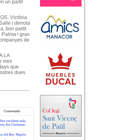
 un partit
. Victòria
alle i derrota
a, bon partit
Palma i gran
 companyes de
A LA
 mini
days que
nostres dues
Comentado
iez escoletas más,
enç des Cardassar,
opa del Rey Mapfre