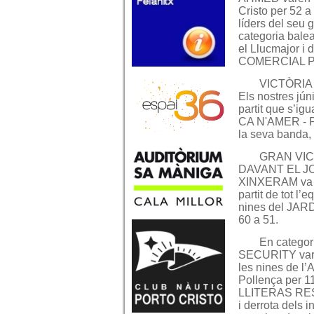
Cristo per 52 a
líders del seu 
categoria bale
el Llucmajor 
COMERCIAL PAR
VICTÒRIA
Els nostres jún
partit que s’igu
CA N'AMER - P
la seva banda,
GRAN VIC
DAVANT EL JOA
XINXERAM va g
partit de tot l’
nines del JAR
60 a 51.
En categor
SECURITY vare
les nines de 
Pollença per 1
LLITERAS RES
i derrota dels