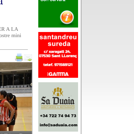
a
R A LA
stre mini