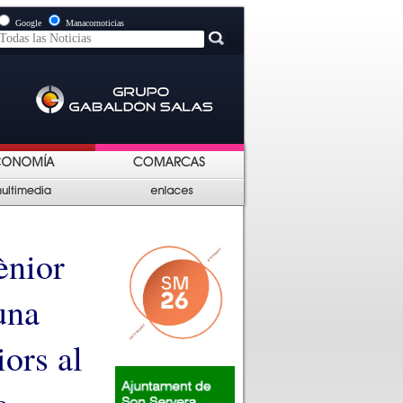
Google
Manacornoticias
ènior
una
iors al