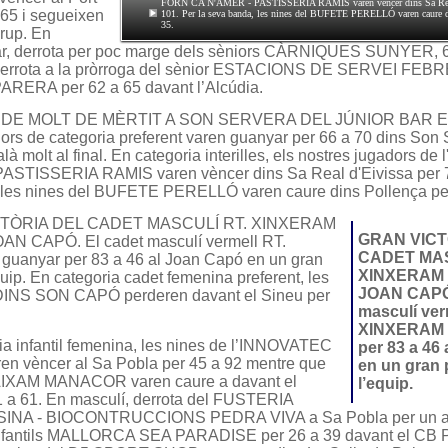
FORN CA N'AMER - PASTISSERIA RAMIS varen vèncer dins Sa Real 
 65 i segueixen
101. Per la seva banda, les nines del BUFETE PERELLÓ varen caure d
35.
grup. En
ar, derrota per poc marge dels sèniors CÀRNIQUES SUNYER, 6
i derrota a la pròrroga del sènior ESTACIONS DE SERVEI FEB
ERA per 62 a 65 davant l’Alcúdia.
 DE MOLT DE MÈRTIT A SON SERVERA DEL JÚNIOR BAR 
iors de categoria preferent varen guanyar per 66 a 70 dins Son
alà molt al final. En categoria interilles, els nostres jugadors d
ASTISSERIA RAMIS varen vèncer dins Sa Real d'Eivissa per 7
 les nines del BUFETE PERELLÓ varen caure dins Pollença per
TÒRIA DEL CADET MASCULÍ RT. XINXERAM
GRAN VICT
N CAPÓ. El cadet masculí vermell RT.
CADET MAS
uanyar per 83 a 46 al Joan Capó en un gran
XINXERAM
equip. En categoria cadet femenina preferent, les
JOAN CAPÓ.
DINS SON CAPÓ perderen davant el Sineu per
masculí ver
XINXERAM 
ia infantil femenina, les nines de l’INNOVATEC
per 83 a 46
n vèncer al Sa Pobla per 45 a 92 mentre que
en un gran p
l’AIXAM MANACOR varen caure a davant el
l’equip.
1 a 61. En masculí, derrota del FUSTERIA
INA - BIOCONTRUCCIONS PEDRA VIVA a Sa Pobla per un aju
 infantils MALLORCA SEA PARADISE per 26 a 39 davant el CB Pl