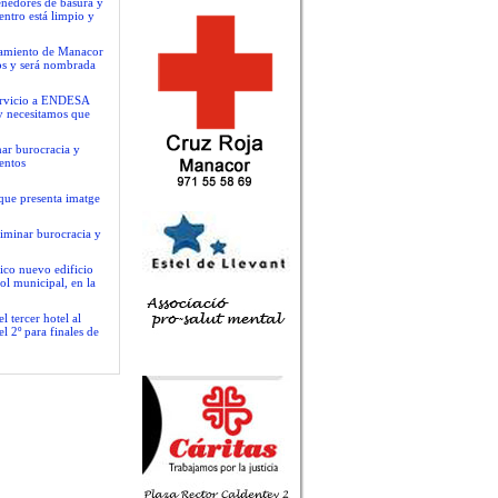
tenedores de basura y
centro está limpio y
ntamiento de Manacor
os y será nombrada
servicio a ENDESA
y necesitamos que
nar burocracia y
entos
que presenta imatge
liminar burocracia y
ico nuevo edificio
ol municipal, en la
 tercer hotel al
l 2º para finales de