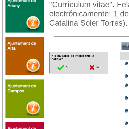
"Currículum vitae". Fel
electrónicamente: 1 de
Catalina Soler Torres).
¿Te ha parecido interesante la
noticia?
Sí
No