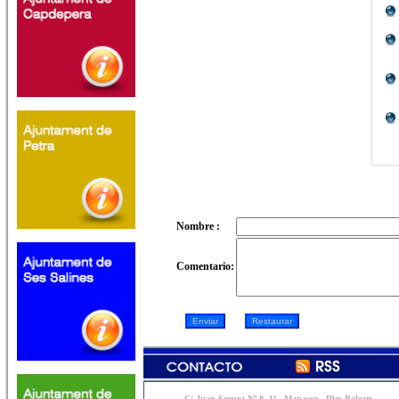
Nombre :
Comentario:
C/ Juan Segura Nº 8, 1º - Manacor - Illes Balears