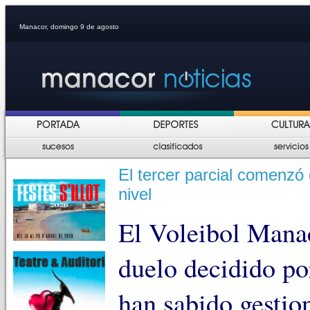
Manacor, domingo 9 de agosto
El tercer parcial comenzó
nivel
El Voleibol Manac
duelo decidido por
han sabido gestio