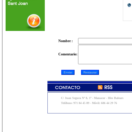
Nombre :
Comentario:
C/ Juan Segura Nº 8, 1º - Manacor - Illes Balears
Teléfono: 971 84 45 89 - Móvil: 606 44 29 76