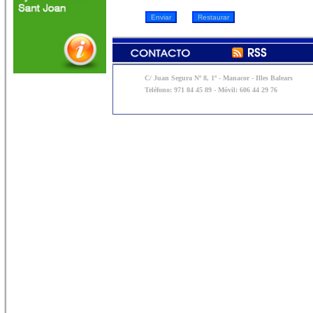
C/ Juan Segura Nº 8, 1º - Manacor - Illes Balears
Teléfono: 971 84 45 89 - Móvil: 606 44 29 76