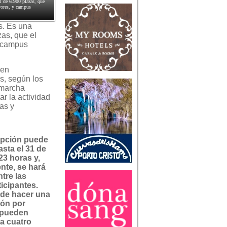
al de 6.900 plazas, que
ayores, y campus
s. Es una
zas, que el
y campus
 en
os, según los
 marcha
ar la actividad
as y
ipción puede
asta el 31 de
23 horas y,
nte, se hará
tre las
ticipantes.
ede hacer una
ión por
e pueden
a cuatro