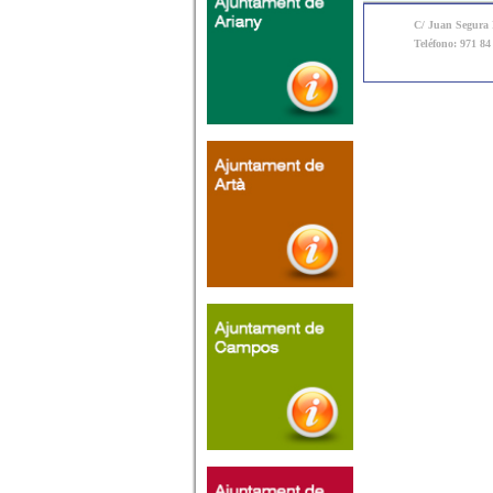
C/ Juan Segura N
Teléfono: 971 84