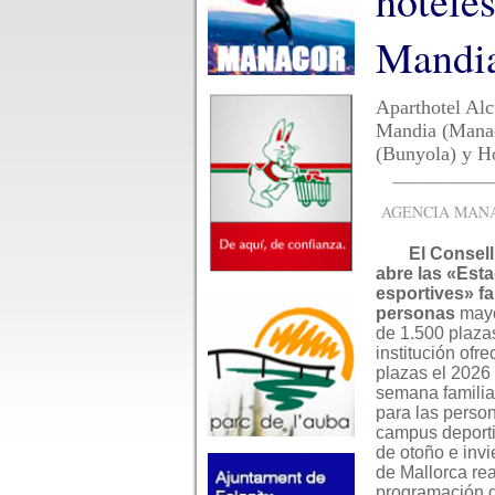
hotele
Mandia
Aparthotel Alc
Mandia (Manaco
(Bunyola) y Ho
AGENCIA MANAC
El Consell
abre las «Est
esportives» fa
personas
may
de 1.500 plazas
institución ofr
plazas el 2026 
semana familia
para las perso
campus deporti
de otoño e invi
de Mallorca rea
programación d