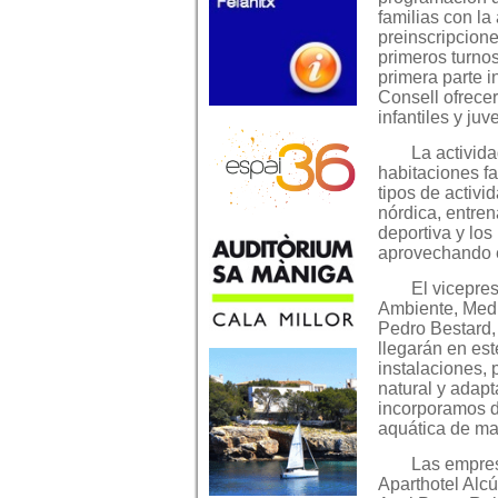
familias con la
preinscripcione
primeros turnos
primera parte i
Consell ofrece
infantiles y juv
La activid
habitaciones fa
tipos de activ
nórdica, entren
deportiva y lo
aprovechando e
El vicepre
Ambiente, Medi
Pedro Bestard,
llegarán en est
instalaciones, 
natural y adap
incorporamos do
aquática de ma
Las empres
Aparthotel Alc