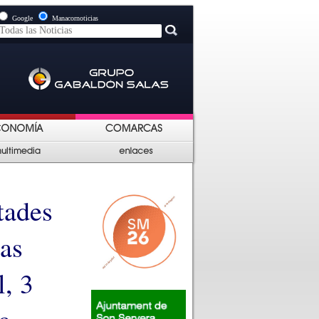
Google
Manacornoticias
tades
nas
l, 3