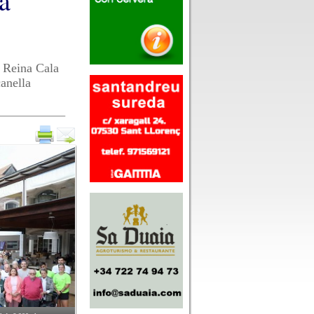
a
a Reina Cala
anella