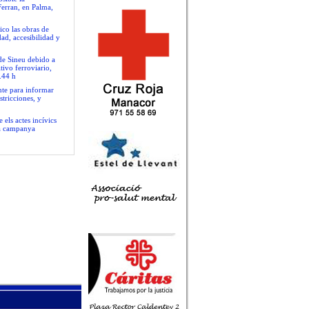
Ferran, en Palma,
ico las obras de
ad, accesibilidad y
 de Sineu debido a
tivo ferroviario,
.44 h
nte para informar
stricciones, y
 els actes incívics
va campanya