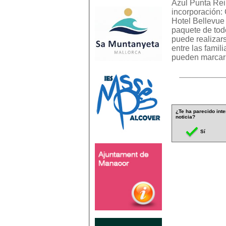
Azul Punta Rei
incorporación:
Hotel Bellevue 
paquete de todo
puede realizars
entre las famil
pueden marcar 
¿Te ha parecido inte
noticia?
Sí