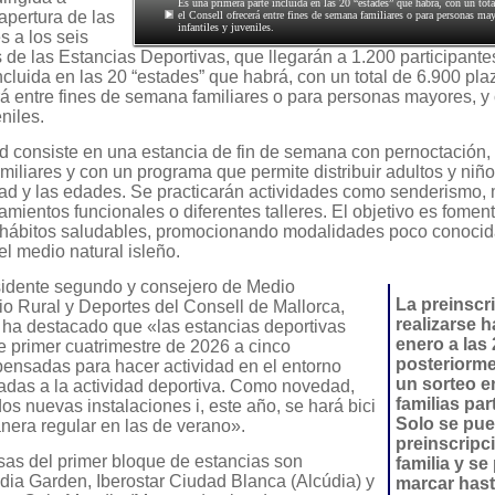
Es una primera parte incluida en las 20 “estades” que habrá, con un tot
 apertura de las
el Consell ofrecerá entre fines de semana familiares o para personas m
infantiles y juveniles.
s a los seis
 de las Estancias Deportivas, que llegarán a 1.200 participante
ncluida en las 20 “estades” que habrá, con un total de 6.900 pla
rá entre fines de semana familiares o para personas mayores, 
eniles.
ad consiste en una estancia de fin de semana con pernoctación,
miliares y con un programa que permite distribuir adultos y niñ
idad y las edades. Se practicarán actividades como senderismo,
amientos funcionales o diferentes talleres. El objetivo es foment
s hábitos saludables, promocionando modalidades poco conocid
l medio natural isleño.
sidente segundo y consejero de Medio
La preinscr
o Rural y Deportes del Consell de Mallorca,
realizarse h
 ha destacado que «las estancias deportivas
enero a las 
e primer cuatrimestre de 2026 a cinco
posteriorme
pensadas para hacer actividad en el entorno
un sorteo en
tadas a la actividad deportiva. Como novedad,
familias par
s nuevas instalaciones i, este año, se hará bici
Solo se pu
nera regular en las de verano».
preinscripc
as del primer bloque de estancias son
familia y s
údia Garden, Iberostar Ciudad Blanca (Alcúdia) y
marcar hast