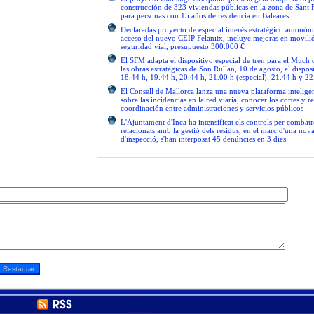
construcción de 323 viviendas públicas en la zona de Sant 
para personas con 15 años de residencia en Baleares
Declaradas proyecto de especial interés estratégico autonóm
acceso del nuevo CEIP Felanitx, incluye mejoras en movilid
seguridad vial, presupuesto 300.000 €
El SFM adapta el dispositivo especial de tren para el Much
las obras estratégicas de Son Rullan, 10 de agosto, el disposi
18.44 h, 19.44 h, 20.44 h, 21.00 h (especial), 21.44 h y 22
El Consell de Mallorca lanza una nueva plataforma intelige
sobre las incidencias en la red viaria, conocer los cortes y re
coordinación entre administraciones y servicios públicos
L'Ajuntament d'Inca ha intensificat els controls per combatre
relacionats amb la gestió dels residus, en el marc d'una no
d'inspecció, s'han interposat 45 denúncies en 3 dies