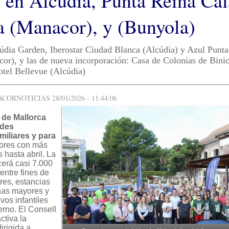
s en Alcúdia, Punta Reina Cal
 (Manacor), y (Bunyola)
údia Garden, Iberostar Ciudad Blanca (Alcúdia) y Azul Punt
r), y las de nueva incorporación: Casa de Colonias de Binic
tel Bellevue (Alcúdia)
ORNOTICIAS 28/01/2026 - 11:44:06
 de Mallorca
ades
miliares y para
ores con más
 hasta abril. La
ecerá casi 7.000
entre fines de
res, estancias
nas mayores y
vos infantiles
erno. El Consell
ctiva la
irigida a