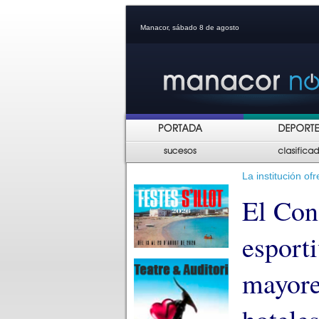
Manacor, sábado 8 de agosto
La institución of
El Con
esport
mayore