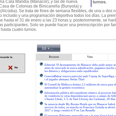
na Cala Mandia (Manacor), y las de nueva
turnos.
 Casa de Colonias de Binicanella (Bunyola) y
(Alcúdia). Se trata de fines de semana flexibles, de una o dos 
 incluido y una programación deportiva todos los días. La prei
e hasta el 31 de enero a las 23 horas y, posteriormente, se har
ias participantes. Solo se puede hacer una preinscripción por fam
hasta cuatro turnos.
Reciente
Visto
resante la
Editorial: El Ayuntamiento de Manacor debe pedir mejor 
No
antes de renovarle la nueva adjudicación, pagamos mucho 
los deberes y obligaciones estén equilibrados
ConectaBalear renova patrocini amb l’equip de Superlliga, 
i al jugador alemany Stefan Thiel
El Consell de Mallorca destina 2,5 millones de euros para e
automatizar la gestión económica
Información pública del expediente relativo al proyecto bás
de vestidores (y otras dependencias) anexo a campo de fútb
c/Jaume Llinàs, 1-3, de Sant Llorenç des Cardassar, 20 días
Se anuncia desde My Rooms Hotels que en Manacor habrá el
servicio de todos, en marcha en Francisco Gomila se abrirá e
2027 y luego vendrá el 3º en Can Rossello
El proyecto Habitatge assequible per a la gent d'aquí hará po