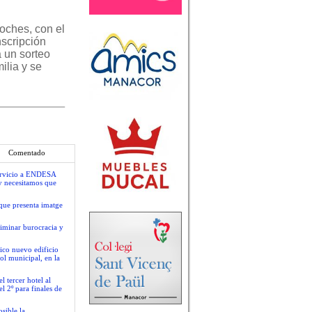
noches, con el
nscripción
á un sorteo
ilia y se
Comentado
servicio a ENDESA
y necesitamos que
que presenta imatge
liminar burocracia y
ico nuevo edificio
ol municipal, en la
 tercer hotel al
l 2º para finales de
sible la