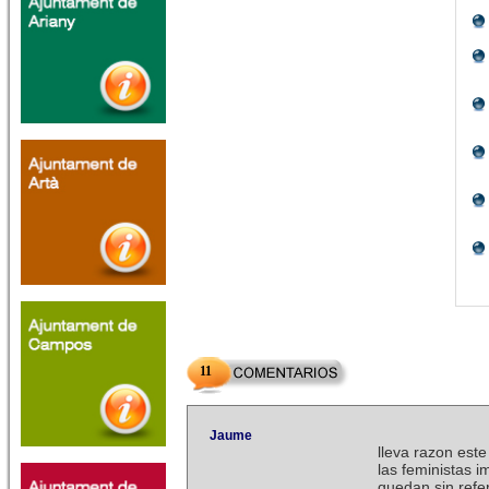
11
Jaume
lleva razon est
las feministas 
quedan sin refe