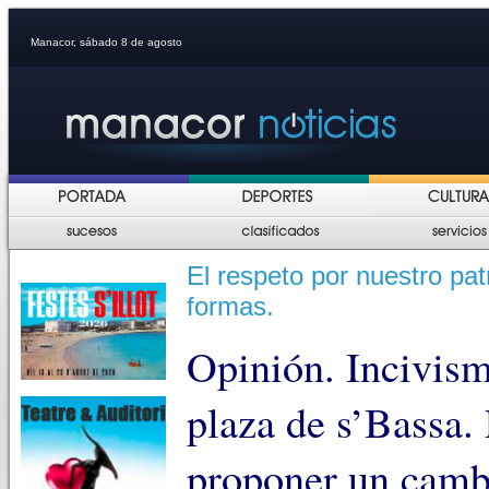
Manacor, sábado 8 de agosto
El respeto por nuestro pa
formas.
Opinión. Incivism
plaza de s’Bassa.
proponer un camb