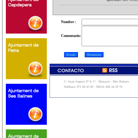
Nombre :
Comentario:
C/ Juan Segura Nº 8, 1º - Manacor - Illes Balears
Teléfono: 971 84 45 89 - Móvil: 606 44 29 76