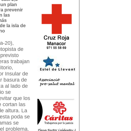
 un plan
ra prevenir
n las
más
de la isla de
ano
a-20),
topista de
 previsto
eras trabajan
torio,
r Insular de
ar basura de
a al lado de
io se
vitar que los
 cortan las
e altura. La
 esta poda se
llamas se
 el problema.