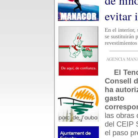
de niño
evitar 
En el interior,
se sustituirán
revestimientos
AGENCIA MANAC
El Ten
Consell 
ha autori
gasto
correspo
las obras
del CEIP S
el paso pr