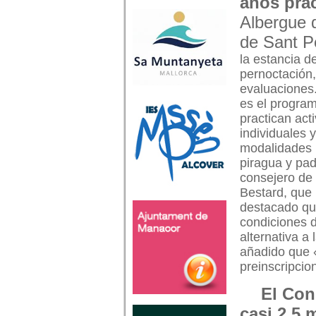
años prac
Albergue d
de Sant Pe
la estancia d
pernoctación, 
evaluaciones
es el program
practican act
individuales y
modalidades 
piragua y padd
consejero de
Bestard, que 
destacado qu
condiciones d
alternativa a
añadido que 
preinscripcio
El Con
casi 2,5 