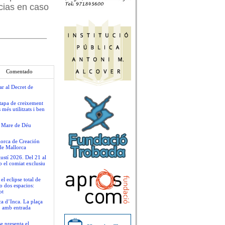
cias en caso
Comentado
ar al Decret de
tapa de creixement
més utilitzats i ben
la Mare de Déu
llorca de Creación
de Mallorca
ustí 2026. Del 21 al
b el comiat exclusiu
 eclipse total de
o dos espacios:
ot
ca d’Inca. La plaça
t, amb entrada
se presenta el