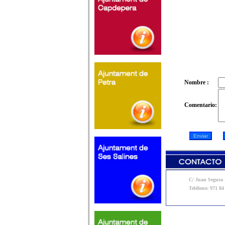
Nombre :
Comentario:
C/ Juan Segura N
Teléfono: 971 84