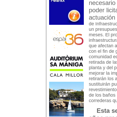
necesario
poder licit
actuación
de Infraestru
un presupuest
meses. El pro
infraestructu
que afectan a
con el fin de
comunidad edu
retirada de l
planta y del 
mejorar la imp
retirarán los 
sustituirán p
revestimientos
de los baños 
correderas qu
Esta s