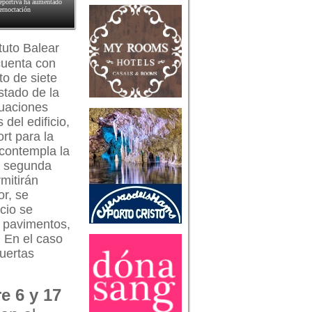
deportiva ha aumentado
pernoctación
ituto Balear
cuenta con
to de siete
stado de la
tuaciones
del edificio,
rt para la
 contempla la
la segunda
mitirán
or, se
icio se
n pavimentos,
. En el caso
puertas
e 6 y 17