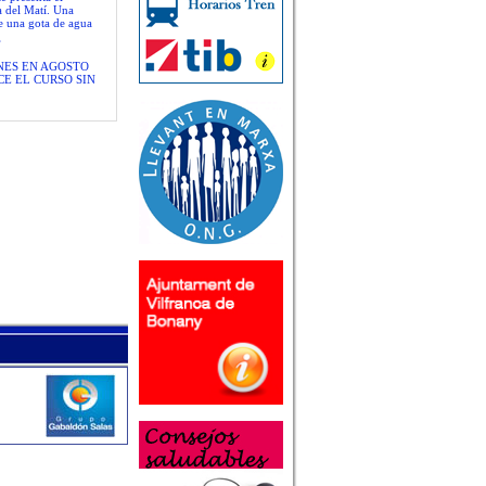
a del Matí. Una
de una gota de agua
”
NES EN AGOSTO
E EL CURSO SIN