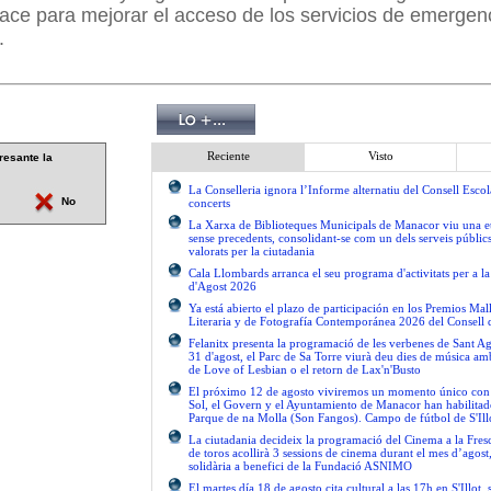
ace para mejorar el acceso de los servicios de emergen
.
Reciente
Visto
resante la
La Conselleria ignora l’Informe alternatiu del Consell Escol
No
concerts
La Xarxa de Biblioteques Municipals de Manacor viu una e
sense precedents, consolidant-se com un dels serveis públics 
valorats per la ciutadania
Cala Llombards arranca el seu programa d'activitats per a 
d'Agost 2026
Ya está abierto el plazo de participación en los Premios Ma
Literaria y de Fotografía Contemporánea 2026 del Consell 
Felanitx presenta la programació de les verbenes de Sant Ag
31 d'agost, el Parc de Sa Torre viurà deu dies de música am
de Love of Lesbian o el retorn de Lax'n'Busto
El próximo 12 de agosto viviremos un momento único con el
Sol, el Govern y el Ayuntamiento de Manacor han habilitad
Parque de na Molla (Son Fangos). Campo de fútbol de S'Ill
La ciutadania decideix la programació del Cinema a la Fres
de toros acollirà 3 sessions de cinema durant el mes d’agos
solidària a benefici de la Fundació ASNIMO
El martes día 18 de agosto cita cultural a las 17h en S'Illot, 