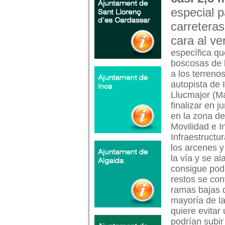
especial p
carreteras
cara al ve
específica qu
boscosas de l
a los terreno
autopista de 
Llucmajor (Ma
finalizar en 
en la zona de
Movilidad e I
Infraestructu
los arcenes y
la vía y se a
consigue poda
restos se con
ramas bajas d
mayoría de la
quiere evitar
podrían subir