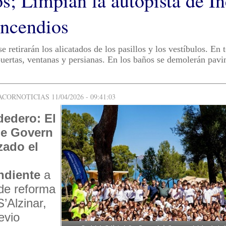
s; Limpian la autopista de In
incendios
 se retirarán los alicatados de los pasillos y los vestíbulos. En 
 puertas, ventanas y persianas. En los baños se demolerán pav
ORNOTICIAS 11/04/2026 - 09:41:03
dedero: El
de Govern
zado el
ndiente
a
 de reforma
’Alzinar,
evio