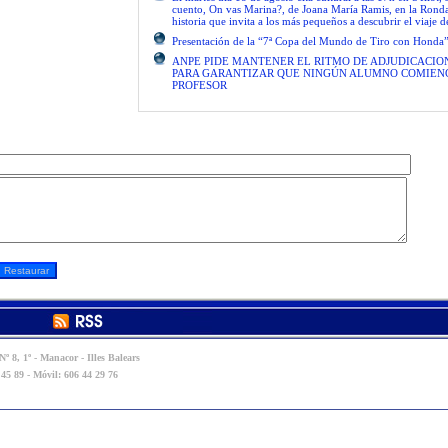
cuento, On vas Marina?, de Joana María Ramis, en la Rond
historia que invita a los más pequeños a descubrir el viaje 
Presentación de la “7ª Copa del Mundo de Tiro con Honda
ANPE PIDE MANTENER EL RITMO DE ADJUDICACIO
PARA GARANTIZAR QUE NINGÚN ALUMNO COMIENC
PROFESOR
º 8, 1º - Manacor - Illes Balears
 45 89 - Móvil: 606 44 29 76