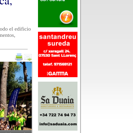
ca,
todo el edificio
imentos,