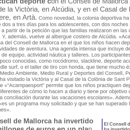
tican deporte c
on el Consell de Mallorca 
e la Victòria, en Alcúdia, y en el Casal de 
re, en Artà.
Como novedad, la colonia deportiva h
e dos a tres días para los adolescentes, con dos noches
a partir de la petición que las familias realizaron en las 
. Y, además, vuelve al albergue costero de Alcúdia. «A
a del Consell de Mallorca en el que los niños hacen depo
ividades de aventura. Una agenda intensa que incluye d
 de equipo, actividad náutica y talleres. Los participante
poco conocidas, como rocódromo, slackline, deporte ac
le surf, o el taller de tiro con honda, que tiene mucho éx
 Medio Ambiente, Medio Rural y Deportes del Consell, P
ha visitado la Victòria y al Casal de la Colònia de Sant 
e «”Acampaesport” permite que los niños practiquen de
iferentes de cómo lo hacen a diario y tiene por objetivo 
 la conciliación durante las vacaciones escolares». Adem
«es un programa muy solicitado y que se han superado 
nes».
sell de Mallorca ha invertido
El Consell 
millones de euros en un pla
n
ha invertido