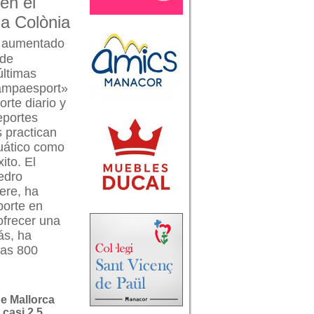
en el
la Colònia
a aumentado
 de
últimas
campaesport»
rte diario y
eportes
s practican
uático como
ito. El
edro
Pere, ha
porte en
ofrecer una
ás, ha
las 800
de Mallorca
 casi 2,5