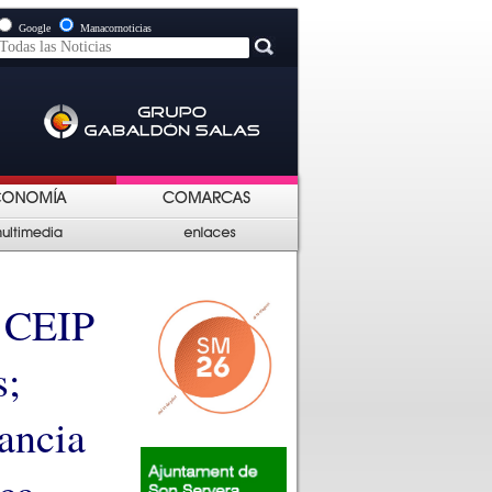
Google
Manacornoticias
l CEIP
s;
tancia