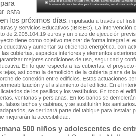
 para
Casal de la Colònia de Sant Pere, en Artà. Como novedad, la colonia 
la estancia de dos a tres días para los adolescentes, con dos noches de 
ar esta
 en los próximos días
, impulsada a través del Inst
cturas y Servicios Educativos (IBISEC). La intervención 
o de 2.205.104,19 euros y un plazo de ejecución previs
yecto tiene como objetivo mejorar de forma integral el e
ra educativa y aumentar su eficiencia energética, con ac
 las cubiertas, espacios interiores y elementos exteriores 
 garantizar mejores condiciones de uso, seguridad y confo
cativa. En lo que respecta a las cubiertas, el proyecto
as tejas, así como la demolición de la cubierta plana de 
porche de conexión entre edificios. Estas actuaciones per
ermeabilización y el aislamiento del edificio. En el interi
alicatados de los pasillos y los vestíbulos. En todo el edif
uertas, ventanas y persianas. En los baños se demolerá
, falsos techos y cabinas, y se sustituirán los sanitarios
adaptados, se derribará parte del tabique para instalar 
e mejorarán la accesibilidad.
emana 500 niños y adolescentes de entr