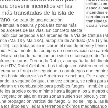
millones en
ara prevenir incendios en las
especial pa
 más transitadas de la isla de
incendios e
carreteras 
rano.
Se trata de una actuación
transitadas 
e limpia la basura y poda las zonas más
cara al ver
os arcenes de las vías. En concreto afecta
s públicos pegados a los arcenes de la Vía de Cintura (M
Inca (Ma-13 y Ma-13A), autopista de Andratx (Ma-1) y au
-19). Los trabajos se iniciaron el mes de enero y tienen
junio. Actualmente, los equipos de conservación de carret
 Marratxí donde ha hecho una visita el consejero de Terri
nfraestructuras, Fernando Rubio, acompañado del directo
ras e ITV, Rafel Gelabert. Los trabajos consisten en retir
 crear una franja de seguridad o cortafuegos que empiez
larga hasta alcanzar los 5 metros de anchura. Este espac
ndo la vegetación que, una vez cortada, se retira para e
viertan en combustible para posibles fuegos. También se
e los árboles como mínimo hasta llegar a los 2 metros d
 vegetación alta en estas zonas suelen ser pinos, y con
 una propagación vertical del fuego. Si no se limpia, las 
 a los árboles y llegar a terrenos próximos magnificando