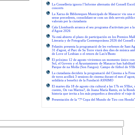
La Conselleria ignora l’Informe alternatiu del Consell Escol
concerts
La Xarxa de Biblioteques Municipals de Manacor viu una e
sense precedents, consolidant-se com un dels serveis públics 
valorats per la ciutadania
Cala Llombards arranca el seu programa d'activitats per a 
d'Agost 2026
Ya está abierto el plazo de participación en los Premios Ma
Literaria y de Fotografía Contemporánea 2026 del Consell 
Felanitx presenta la programació de les verbenes de Sant Ag
31 d'agost, el Parc de Sa Torre viurà deu dies de música am
de Love of Lesbian o el retorn de Lax'n'Busto
El próximo 12 de agosto viviremos un momento único con el
Sol, el Govern y el Ayuntamiento de Manacor han habilitad
Parque de na Molla (Son Fangos). Campo de fútbol de S'Ill
La ciutadania decideix la programació del Cinema a la Fres
de toros acollirà 3 sessions de cinema durant el mes d’agos
solidària a benefici de la Fundació ASNIMO
El martes día 18 de agosto cita cultural a las 17h en S'Illot, 
cuento, On vas Marina?, de Joana María Ramis, en la Rond
historia que invita a los más pequeños a descubrir el viaje 
Presentación de la “7ª Copa del Mundo de Tiro con Honda