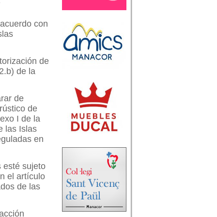
o
e acuerdo con
slas
torización de
2.b) de la
arar de
rústico de
exo I de la
e las Islas
reguladas en
 esté sujeto
 el artículo
ados de las
racción