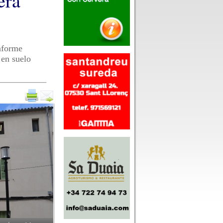
era
informe
 en suelo