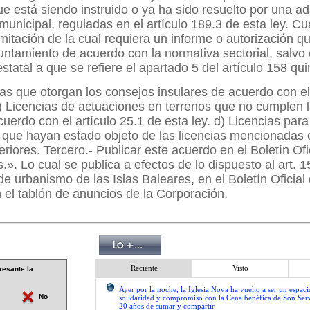
ue está siendo instruido o ya ha sido resuelto por una ad
 municipal, reguladas en el artículo 189.3 de esta ley. Cu
ramitación de la cual requiera un informe o autorización 
ayuntamiento de acuerdo con la normativa sectorial, salvo 
estatal a que se refiere el apartado 5 del artículo 158 qui
ias que otorgan los consejos insulares de acuerdo con el
c) Licencias de actuaciones en terrenos que no cumplen 
cuerdo con el artículo 25.1 de esta ley. d) Licencias para
 que hayan estado objeto de las licencias mencionadas e
teriores. Tercero.- Publicar este acuerdo en el Boletín Ofi
.». Lo cual se publica a efectos de lo dispuesto al art. 1
e urbanismo de las Islas Baleares, en el Boletín Oficial 
 el tablón de anuncios de la Corporación.
Reciente
Visto
resante la
Ayer por la noche, la Iglesia Nova ha vuelto a ser un espac
No
solidaridad y compromiso con la Cena benéfica de Son Serv
20 años de sumar y compartir