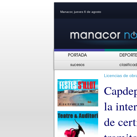
Manacor, jueves 6 de agosto
Licencias de obra
Capdep
la inte
de cert