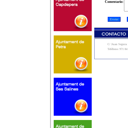
Comentario:
C/ Juan Segura N
Teléfono: 971 84