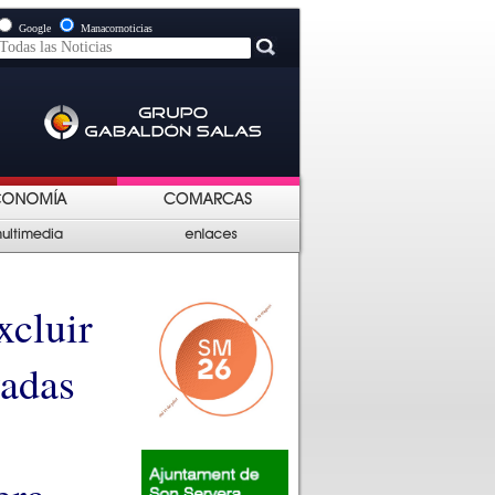
Google
Manacornoticias
xcluir
vadas