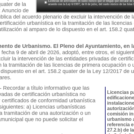
Licencias de actividades en suelo rústico que se tengan que declarar de i
quater de la
acuerdo con la Ley 6/1997, de 8 de julio, del suelo rústico de las Islas 
: Anuncio de
blica del acuerdo plenario de excluir la intervención de 
ertificación urbanística en la tramitación de las licencia
tilización al amparo de lo dispuesto en el art. 158.2 quat
ento de Urbanismo. El Pleno del Ayuntamiento, en l
 fecha 9 de abril de 2026, adoptó, entre otros, el siguie
cluir la intervención de las entidades privadas de certifi
 la tramitación de las licencias de primera ocupación o ut
dispuesto en el art. 158.2 quater de la Ley 12/2017 de
ares.
 Recordar a título informativo que las
Licencias p
vadas de certificación urbanística no
edificacion
 certificados de conformidad urbanística
instalacione
siguientes: a) Licencias urbanísticas
autorización
a tramitación de una autorización o un
comisión in
municipal que no puede solicitar el
urbanismo 
referencia e
27.2.b) de l