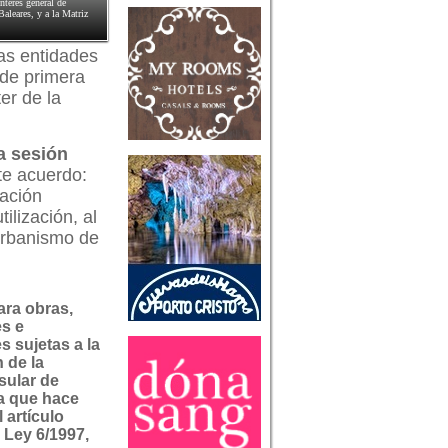
nterés general de
Baleares, y a la Matriz
las entidades
s de primera
er de la
a sesión
nte acuerdo:
cación
ilización, al
 urbanismo de
ara obras,
es e
s sujetas a la
 de la
sular de
a que hace
l artículo
a Ley 6/1997,