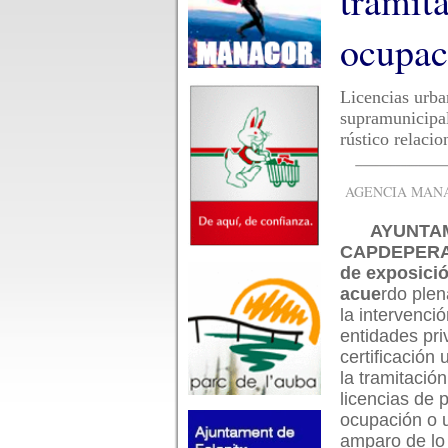
tramita
ocupac
Licencias urba
supramunicipal
rústico relacio
AGENCIA MANAC
AYUNTA
CAPDEPERA.
de exposició
acue
rdo plen
la intervenció
entidades pr
certificación 
la tramitación
licencias de 
ocupación o ut
amparo de lo