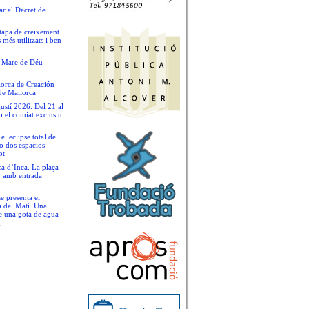
ar al Decret de
tapa de creixement
més utilitzats i ben
la Mare de Déu
llorca de Creación
de Mallorca
ustí 2026. Del 21 al
b el comiat exclusiu
 eclipse total de
o dos espacios:
ot
ca d’Inca. La plaça
t, amb entrada
se presenta el
a del Matí. Una
de una gota de agua
”