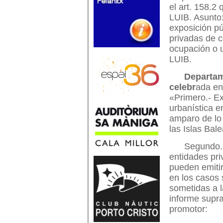
el art. 158.2 
LUIB. Asunto
exposición pú
privadas de c
ocupación o u
LUIB.
Departam
celebr
ada en
«Primero.- Ex
urbanística en
amparo de lo 
las Islas Bale
Segundo.-
entidades pri
pueden emitir
en los casos 
sometidas a l
informe supra
promotor: