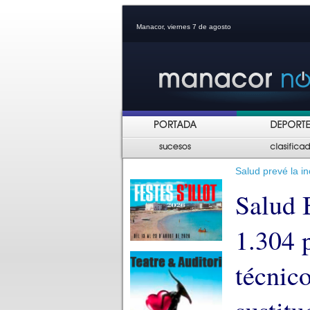
Manacor, viernes 7 de agosto
Salud prevé la i
Salud 
1.304 
técnico