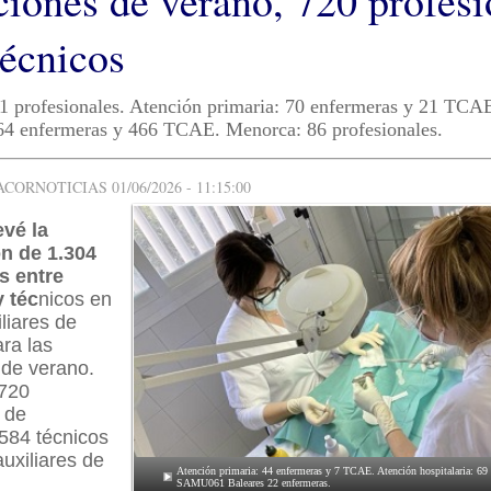
ciones de verano, 720 profesi
técnicos
1 profesionales. Atención primaria: 70 enfermeras y 21 TCA
464 enfermeras y 466 TCAE. Menorca: 86 profesionales.
ORNOTICIAS 01/06/2026 - 11:15:00
evé la
n de 1.304
s entre
 téc
nicos en
liares de
ra las
de verano​. ​
 720
 de
584 técnicos
uxiliares de
Atención primaria: 44 enfermeras y 7 TCAE. Atención hospitalaria: 6
SAMU061 Baleares 22 enfermeras. ​