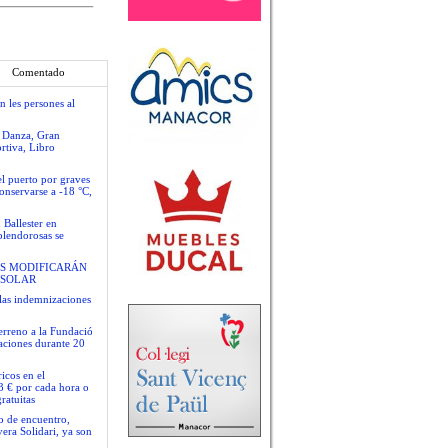
Comentado
n les persones al
e Danza, Gran
rtiva, Libro
el puerto por graves
conservarse a -18 °C,
 Ballester en
plendorosas se
S MODIFICARÁN
 SOLAR
las indemnizaciones
terreno a la Fundació
gaciones durante 20
icos en el
3 € por cada hora o
ratuitas
io de encuentro,
era Solidari, ya son