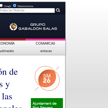
Google
Manacornoticias
ón de
s y
 las