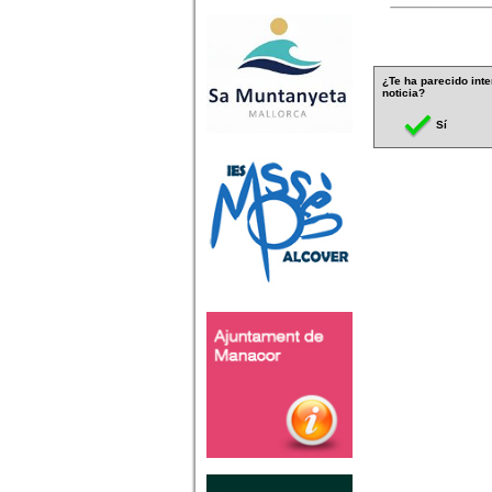
¿Te ha parecido inte
noticia?
Sí