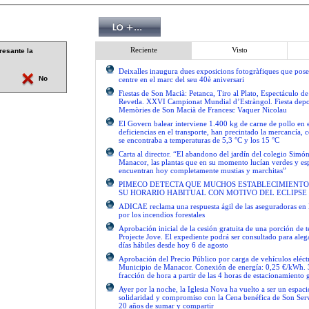
Reciente
Visto
resante la
Deixalles inaugura dues exposicions fotogràfiques que pose
No
centre en el marc del seu 40è aniversari
Fiestas de Son Macià: Petanca, Tiro al Plato, Espectáculo d
Revetla. XXVI Campionat Mundial d’Estràngol. Fiesta depo
Memòries de Son Macià de Francesc Vaquer Nicolau
El Govern balear interviene 1.400 kg de carne de pollo en 
deficiencias en el transporte, han precintado la mercancía, 
se encontraba a temperaturas de 5,3 °C y los 15 °C
Carta al director. “El abandono del jardín del colegio Simón
Manacor, las plantas que en su momento lucían verdes y es
encuentran hoy completamente mustias y marchitas”
PIMECO DETECTA QUE MUCHOS ESTABLECIMIENTO
SU HORARIO HABITUAL CON MOTIVO DEL ECLIPSE
ADICAE reclama una respuesta ágil de las aseguradoras en 
por los incendios forestales
Aprobación inicial de la cesión gratuita de una porción de 
Projecte Jove. El expediente podrá ser consultado para ale
días hábiles desde hoy 6 de agosto
Aprobación del Precio Público por carga de vehículos eléctr
Municipio de Manacor. Conexión de energía: 0,25 €/kWh. 
fracción de hora a partir de las 4 horas de estacionamiento g
Ayer por la noche, la Iglesia Nova ha vuelto a ser un espac
solidaridad y compromiso con la Cena benéfica de Son Serv
20 años de sumar y compartir