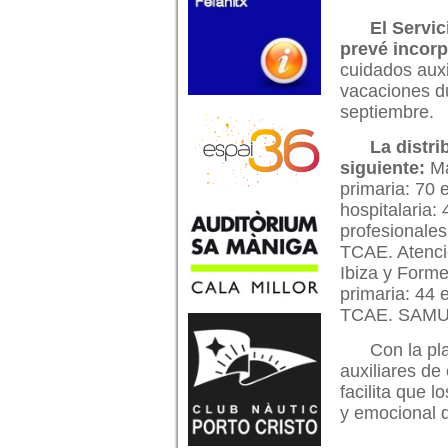
El Servic
prevé incorp
cuidados auxi
vacaciones d
septiembre.
La distri
siguiente:
Ma
primaria: 70
hospitalaria
profesionales
TCAE. Atenci
Ibiza y Forme
primaria: 44 
TCAE. SAMU06
Con la pl
auxiliares de
facilita que 
y emocional d