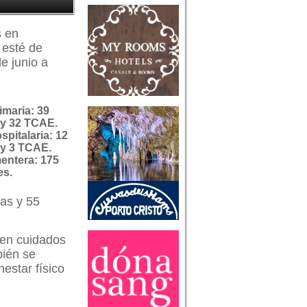
s en
 esté de
e junio a
imaria: 39
 y 32 TCAE.
spitalaria: 12
 y 3 TCAE.
mentera: 175
es.
ras y 55
s en cuidados
bién se
nestar físico