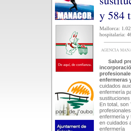
sustitu
y 584 
Mallorca: 1.02
hospitalaria: 
AGENCIA MANAC
Salud pr
incorporació
profesionale
enfermeras y
cuidados auxi
enfermería pa
sustituciones 
En total, son
profesionales
enfermería y 
en cuidados a
enfermería