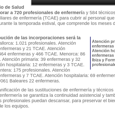
io de Salud
orar a 720 profesionales de enfermerí
a y 584 técnico
liares de enfermería (TCAE) para cubrir al personal que
urante la temporada estival, que comprende los meses d
bución de las incorporaciones será la
Atención pr
llorca: 1.021 profesionales. Atención
enfermeras
 enfermeras y 21 TCAE. Atención
Atención ho
: 464 enfermeras y 466 TCAE. Menorca: 86
enfermeras
. Atención primaria: 39 enfermeras y 32
Ibiza y For
ón hospitalaria: 12 enfermeras y 3 TCAE.
profesional
ntera: 175 profesionales. Atención
enfermeras y 7 TCAE. Atención hospitalaria: 69 enferme
1 Baleares 22 enfermeras. ​
anificación de las sustituciones de enfermería y técnico
 enfermería se garantiza la continuidad asistencial y tam
los profesionales puedan descansar, para preservar el bie
e los equipos.