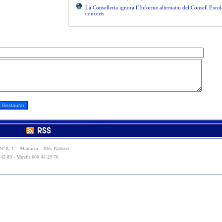
La Conselleria ignora l’Informe alternatiu del Consell Escol
concerts
º 8, 1º - Manacor - Illes Balears
 45 89 - Móvil: 606 44 29 76