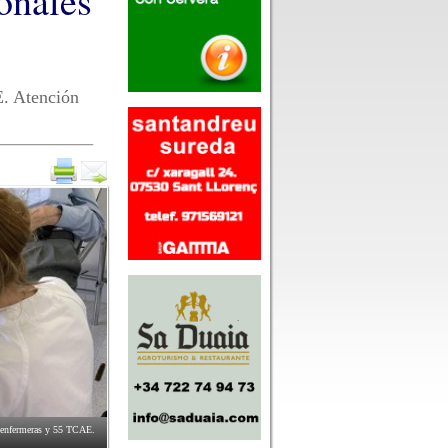
onales
E. Atención
9 enfermeras y 55 TCAE.