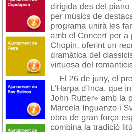
dirigida des del piano 
per músics de destacad
programa unirà les fa
amb el Concert per a 
Chopin, oferint un rec
dramàtica del classicism
virtuosa del romantic
El 26 de juny, el p
L’Harpa d’Inca, que in
John Rutter» amb la pa
Marcela Inguanzo i Sv
obra de gran força espi
combina la tradició li