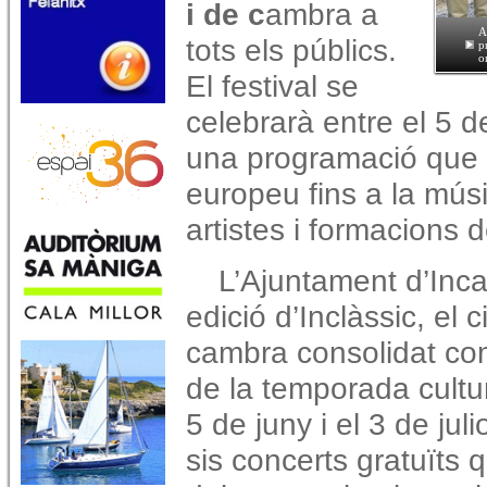
i de c
ambra a
A
tots els públics.
p
o
El festival se
celebrarà entre el 5 de 
una programació que r
europeu fins a la mú
artistes i formacions d
L’Ajuntament d’Inc
edició d’Inclàssic, el 
cambra consolidat co
de la temporada cultura
5 de juny i el 3 de juli
sis concerts gratuïts