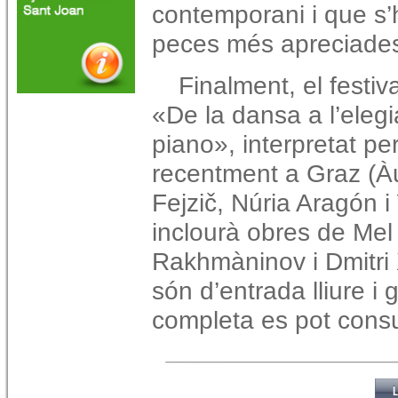
contemporani i que s’
peces més apreciades d
Finalment, el festiv
«De la dansa a l’elegi
piano», interpretat per
recentment a Graz (Àu
Fejzič, Núria Aragón 
inclourà obres de Mel
Rakhmàninov i Dmitri 
són d’entrada lliure i
completa es pot consu