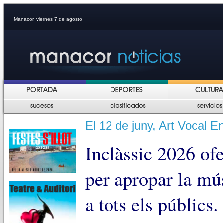
Manacor, viernes 7 de agosto
El 12 de juny, Art Vocal E
Inclàssic 2026 ofe
per apropar la mú
a tots els públics.