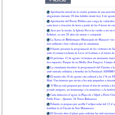
Aprobación inicial de la cesión gratuita de una porció
alegaciones durante 20 días hábiles desde hoy 6 de agost
Aprobación del Precio Público por carga de vehículos
cada hora o fracción de hora a partir de las 4 horas de es
Ayer por la noche, la Iglesia Nova ha vuelto a ser un
Solidari, ya son 20 años de sumar y compartir
La Xarxa de Biblioteques Municipals de Manacor viu u
més utilitzats i ben valorats per la ciutadania
Felanitx presenta la programació de les verbenes de Sa
amb el comiat exclusiu de Love of Lesbian o el retorn de
El próximo 12 de agosto viviremos un momento único c
dos espacios: Parque de na Molla (Son Fangos). Campo de 
La ciutadania decideix la programació del Cinema a la 
amb entrada solidària a benefici de la Fundació ASNIMO
El martes día 18 de agosto cita cultural a las 17h en S
Matí. Una historia que invita a los más pequeños a descub
S’Illot ja està preparat per donar el tret de sortida a 
postals antigues, un homenatge a la memòria i a la històri
Cada dimecres d’agost, la Plaça de s’Aljub a Porto Cri
Pablo Frias – Quartet, 26 Tenor Balearicus
Felanitx es prepara per acollir l’eclipsi solar del 12 d
habilitat és el Circuit de Son Matamoros
El Govern abre el plazo para solicitar las subvencione