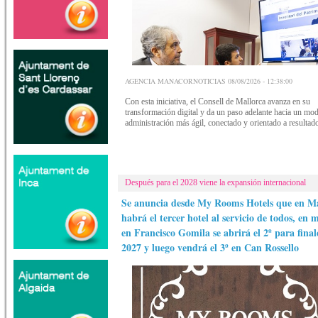
AGENCIA MANACORNOTICIAS 08/08/2026 - 12:38:00
Con esta iniciativa, el Consell de Mallorca avanza en su
transformación digital y da un paso adelante hacia un mo
administración más ágil, conectado y orientado a resultad
Después para el 2028 viene la expansión internacional
Se anuncia desde My Rooms Hotels que en M
habrá el tercer hotel al servicio de todos, en
en Francisco Gomila se abrirá el 2º para final
2027 y luego vendrá el 3º en Can Rossello