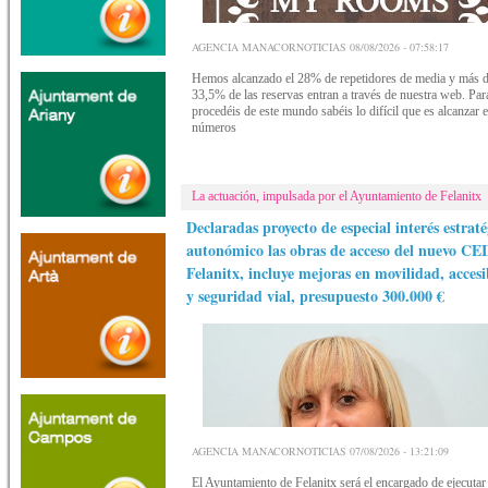
AGENCIA MANACORNOTICIAS 08/08/2026 - 07:58:17
Hemos alcanzado el 28% de repetidores de media y más 
33,5% de las reservas entran a través de nuestra web. Par
procedéis de este mundo sabéis lo difícil que es alcanzar 
números
La actuación, impulsada por el Ayuntamiento de Felanitx
Declaradas proyecto de especial interés estraté
autonómico las obras de acceso del nuevo CE
Felanitx, incluye mejoras en movilidad, accesi
y seguridad vial, presupuesto 300.000 €
AGENCIA MANACORNOTICIAS 07/08/2026 - 13:21:09
El Ayuntamiento de Felanitx será el encargado de ejecutar 