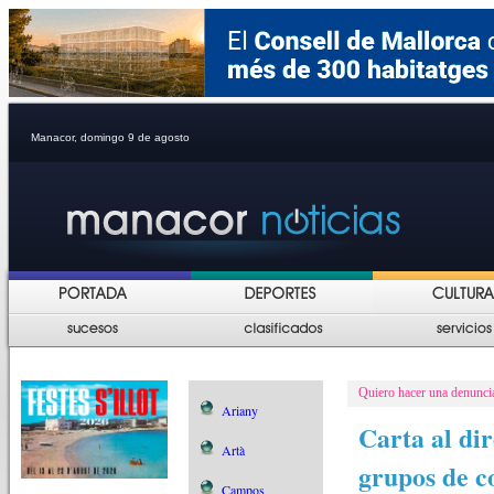
Manacor, domingo 9 de agosto
Quiero hacer una denuncia
Ariany
Carta al dir
Artà
grupos de c
Campos