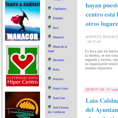
hayan puesto
Capdepera
centro está
Felanitx
otros lugar
Inca
AGENCIA MANACOR
Manacor
- 08:53:40
Maria de la
Salut
Es hora que los barri
la nuestra, se nos tra
Montuïri
segunda y tercera, so
la organización munic
mismos impuestos
Petra
Porreres
Porto Cristo
(BOIB Nº 128 - 25 / septi
Sant Joan
Laia Calsin
del Ayuntam
Sant Llorenç
des Cardassar