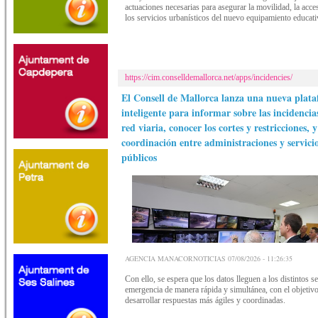
actuaciones necesarias para asegurar la movilidad, la acces
los servicios urbanísticos del nuevo equipamiento educat
https://cim.conselldemallorca.net/apps/incidencies/
El Consell de Mallorca lanza una nueva plat
inteligente para informar sobre las incidencia
red viaria, conocer los cortes y restricciones, y
coordinación entre administraciones y servici
públicos
AGENCIA MANACORNOTICIAS 07/08/2026 - 11:26:35
Con ello, se espera que los datos lleguen a los distintos s
emergencia de manera rápida y simultánea, con el objetiv
desarrollar respuestas más ágiles y coordinadas.