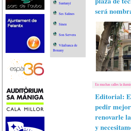
plaza de té
Santanyí
será nombra
Ses Salines
Sineu
Son Servera
Vilafranca de
Bonany
En muchas calles la ilumin
Editorial: 
pedir mejor
renovarle l
y necesitamo