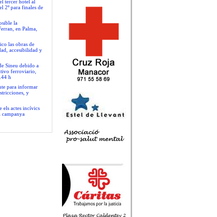
 tercer hotel al
l 2º para finales de
sible la
Ferran, en Palma,
ico las obras de
ad, accesibilidad y
 de Sineu debido a
tivo ferroviario,
.44 h
nte para informar
stricciones, y
 els actes incívics
va campanya