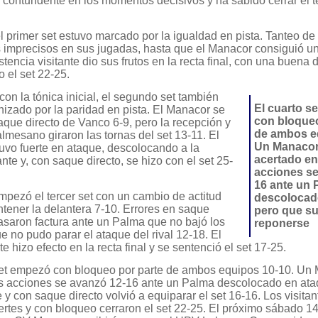
contundente en los momentos decisivos y ha sabido cerrar el te
el primer set estuvo marcado por la igualdad en pista. Tanteo d
imprecisos en sus jugadas, hasta que el Manacor consiguió una
stencia visitante dio sus frutos en la recta final, con una buena
 el set 22-25.
on la tónica inicial, el segundo set también
El cuarto s
nizado por la paridad en pista. El Manacor se
con bloqueo
que directo de Vanco 6-9, pero la recepción y
de ambos e
mesano giraron las tornas del set 13-11. El
Un Manaco
vo fuerte en ataque, descolocando a la
acertado en
ante y, con saque directo, se hizo con el set 25-
acciones se
16 ante un 
pezó el tercer set con un cambio de actitud
descolocad
tener la delantera 7-10. Errores en saque
pero que s
asaron factura ante un Palma que no bajó los
reponerse
e no pudo parar el ataque del rival 12-18. El
e hizo efecto en la recta final y se sentenció el set 17-25.
set empezó con bloqueo por parte de ambos equipos 10-10. Un
s acciones se avanzó 12-16 ante un Palma descolocado en ata
y con saque directo volvió a equiparar el set 16-16. Los visitan
ertes y con bloqueo cerraron el set 22-25. El próximo sábado 14