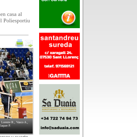
en casa al
l Poliesportiu
rente R., Vanco A.,
laquer P.