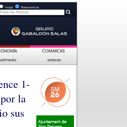
Google
Manacornoticias
ence 1-
por la
io sus