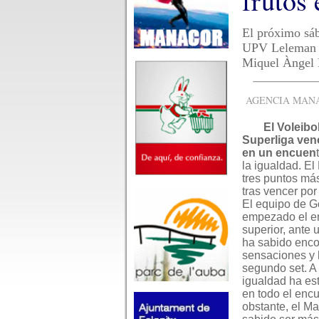
frutos 
El próximo sáb
UPV Leleman Co
Miquel Àngel 
AGENCIA MANAC
El Voleib
Superliga ven
en un encuen
la igualdad. E
tres puntos más
tras vencer por
El equipo de G
empezado el e
superior, ante
ha sabido enco
sensaciones y 
segundo set. A p
igualdad ha es
en todo el encu
obstante, el M