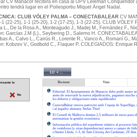
ar CV Manacor recibirá en casa al UPV Leleman Conqueridor a
ntro tendrá lugar en el Poliesportiu Miquel Àngel Nadal.
ÉCNICA: CLUB VÓLEY PALMA – CONECTABALEAR
CV MAN
 (22-25), 1-1 (25-20), 1-2 (17-25), 1-3 (22-25). CLUB VÓLEY
a L., De la Rosa A., Monteagudo J., Madej M., Fernández F., Nie
on: Garcías J.M (L)., Seybering D., Salerno H. CONECTABAL
 A., Calvo L., Cairús R., Lorente R., Vanco A., Romaní G., Ma
on: Kobzev V., Godbold C., Flaquer P. COLEGIADOS: Enrique 
Reciente
Visto
resante la
Editorial: El Ayuntamiento de Manacor debe pedir mejor 
No
antes de renovarle la nueva adjudicación, pagamos mucho 
los deberes y obligaciones estén equilibrados
ConectaBalear renova patrocini amb l’equip de Superlliga, 
i al jugador alemany Stefan Thiel
El Consell de Mallorca destina 2,5 millones de euros para e
automatizar la gestión económica
Información pública del expediente relativo al proyecto bás
de vestidores (y otras dependencias) anexo a campo de fútb
c/Jaume Llinàs, 1-3, de Sant Llorenç des Cardassar, 20 días