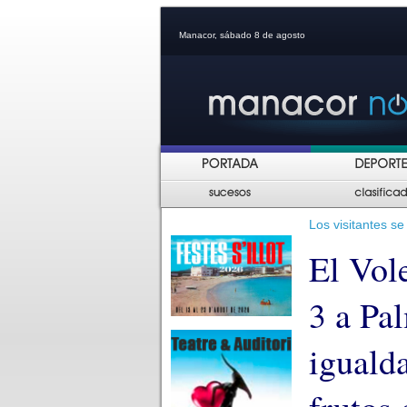
Manacor, sábado 8 de agosto
Los visitantes s
El Vol
3 a Pa
igualda