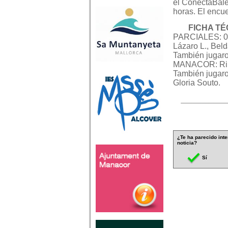
el ConectaBale
horas. El encue
FICHA T
PARCIALES: 0-1
Lázaro L., Beld
También jugar
MANACOR: Ribas
También jugar
Gloria Souto.
¿Te ha parecido inte
noticia?
Sí