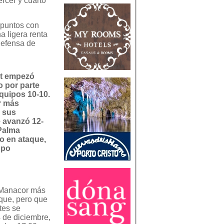
rcer y cuarto
e puntos con
 ligera renta
 defensa de
et empezó
 por parte
quipos 10-10.
r más
 sus
 avanzó 12-
Palma
o en ataque,
upo
 Manacor más
que, pero que
tes se
 de diciembre,