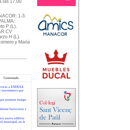
 las 17.00
ACOR: 1-3.
 PALMA:
to P (L).
EAR CV
rzo H (L).
Romero y María
Comentado
servicio a ENDESA
y necesitamos que
que presenta imatge
liminar burocracia y
ico nuevo edificio
ol municipal, en la