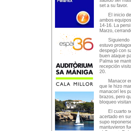
sabido ser más 
set a su favor.
El inicio d
ambos equipos 
14-16. La persi
Marzo, cerrando
Siguiendo c
estuvo protago
despegó con sa
buen ataque pal
Palma se mantu
recepción visit
20.
Manacor em
que le hizo man
manacorí les p
brazos, pero qu
bloqueo visitant
El cuarto 
acertado en su
supo reponerse 
mantuvieron fu