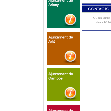
C/ Juan Segura N
Teléfono: 971 84