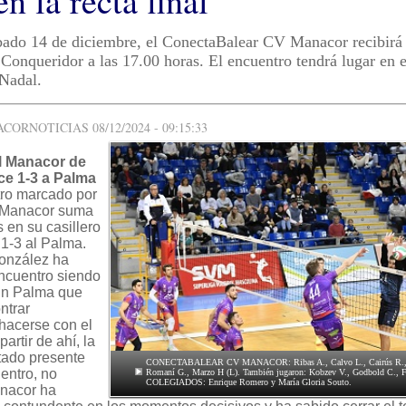
en la recta final
ado 14 de diciembre, el ConectaBalear CV Manacor recibirá 
nqueridor a las 17.00 horas. El encuentro tendrá lugar en e
Nadal.
ORNOTICIAS 08/12/2024 - 09:15:33
ol Manacor de
ce 1-3 a Palma
tro marcado por
l Manacor suma
 en su casillero
 1-3 al Palma.
onzález ha
ncuentro siendo
 un Palma que
ntrar
hacerse con el
artir de ahí, la
tado presente
CONECTABALEAR CV MANACOR: Ribas A., Calvo L., Cairús R., Lo
entro, no
Romaní G., Marzo H (L). También jugaron: Kobzev V., Godbold C., F
COLEGIADOS: Enrique Romero y María Gloria Souto.
anacor ha