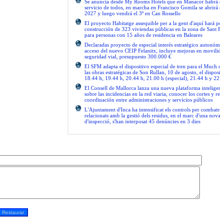
Se anuncia desde My Rooms Hotels que en Manacor habrá el
servicio de todos, en marcha en Francisco Gomila se abrirá e
2027 y luego vendrá el 3º en Can Rossello
El proyecto Habitatge assequible per a la gent d'aquí hará po
construcción de 323 viviendas públicas en la zona de Sant 
para personas con 15 años de residencia en Baleares
Declaradas proyecto de especial interés estratégico autonóm
acceso del nuevo CEIP Felanitx, incluye mejoras en movilid
seguridad vial, presupuesto 300.000 €
El SFM adapta el dispositivo especial de tren para el Much
las obras estratégicas de Son Rullan, 10 de agosto, el disposi
18.44 h, 19.44 h, 20.44 h, 21.00 h (especial), 21.44 h y 22
El Consell de Mallorca lanza una nueva plataforma intelige
sobre las incidencias en la red viaria, conocer los cortes y re
coordinación entre administraciones y servicios públicos
L'Ajuntament d'Inca ha intensificat els controls per combatre
relacionats amb la gestió dels residus, en el marc d'una no
d'inspecció, s'han interposat 45 denúncies en 3 dies