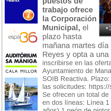
puestos de
trabajo ofrece
la Corporación
Municipal,
el
L
s
plazo hasta
mañana martes día 
Reyes y opta a una 
inscribirse en las ofer
Ayuntamiento de Manac
SOIB Reactiva. Plazo:
las solicitudes: https:/
Se ofrecen un total de
en dos líneas: Línea 
años) 1 peón de pintor