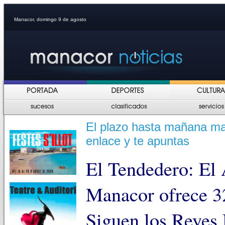
Manacor, domingo 9 de agosto
El plazo hasta mañana mar
enlace y te apuntas
El Tendedero: El
Manacor ofrece 32
Siguen los Reyes 