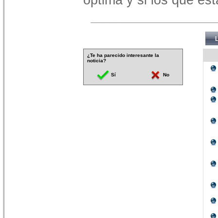
¿Te ha parecido interesante la
noticia?
Sí
No