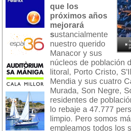
que los
próximos años
mejorará
s
ustancialmente
nuestro querido
A
q
P
Manacor y sus
núcleos de población d
litoral, Porto Cristo, S
Mendia y sus cuatro Ca
Murada, Son Negre, S
residentes de població
lo rebaje a 47.777 pe
limpio. Pero somos má
empleamos todos los s