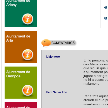
11
I. Montero
En lo personal q
des Manacorins 
que siguin que l
s’ajuntament par
jugant a ser gr
no hi a coses pe
malament.
Fem Saber Info
Per a tots aques
creuen el que p
israelians inno