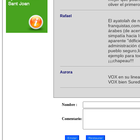
oliver el primero
Rafael
El ayatolah de n
franquistas,como
árabes (de ace
simpatía hacia 
aparente "ddfici
administración 
pueblo seguro,l
ejemplo para tod
¡¡¡chapeau!!!
Aurora
VOX en su linea
VOX bien Sure
Nombre :
Comentario: