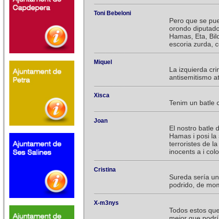
Toni Bebeloni
Pero que se pue
orondo diputado 
Hamas, Eta, Bi
escoria zurda, c
Miquel
La izquierda cri
antisemitismo a
Xisca
Tenim un batle 
Joan
El nostro batle
Hamas i posi la 
terroristes de 
inocents a i col
Cristina
Sureda sería un 
podrido, de mo
X-m3nys
Todos estos que
mejor que podría