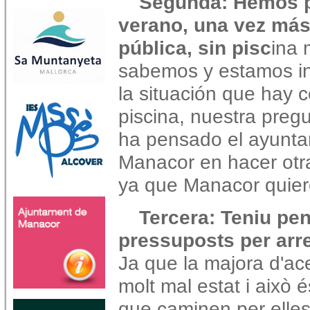
Segunda: Hemos p
verano, una vez más,
pública, sin pisc
ina 
sabemos y estamos i
la situación que hay c
piscina, nuestra preg
ha pensado el ayunta
Manacor en hacer otr
ya que Manacor quiere
Tercera: Teniu pen
pressuposts per arre
Ja que la majora d'ace
molt mal estat i això é
que caminen per elles