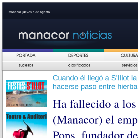
Manacor, jueves 6 de agosto
Cuando él llegó a S'Illot
hacerse paso entre hierba
Ha fallecido a los
(Manacor) el emp
Pons, fundador de