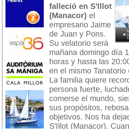
falleció en S'Illot
(Manacor)
el
empresario Jaime
de Juan y Pons.
J
l
T
Su velatorio será
mañana domingo día 14
horas y hasta las 20:0
en el mismo Tanatorio
La familia quiere reco
persona fuerte, luchad
comerse el mundo, si
sus propósitos, rebosa
objetivos. Nos ha deja
S'Illot (Manacor). Cuan