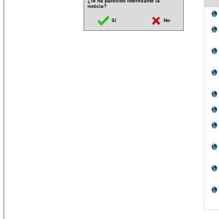
¿Te ha parecido interesante la
noticia?
Sí
No