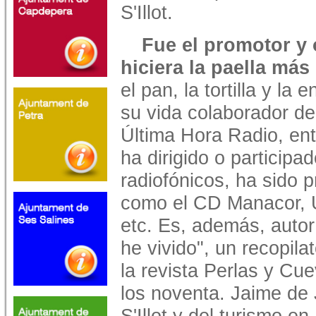
S'Illot.
Fue el promotor y 
hiciera la paella más
el pan, la tortilla y la
su vida colaborador d
Última Hora Radio, ent
ha dirigido o participa
radiofónicos, ha sido 
como el CD Manacor, 
etc. Es, además, autor
he vivido", un recopila
la revista Perlas y Cu
los noventa. Jaime de
S'Illot y del turismo en