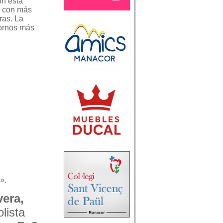
on esta
s con más
ras. La
tornos más
».
vera,
lista