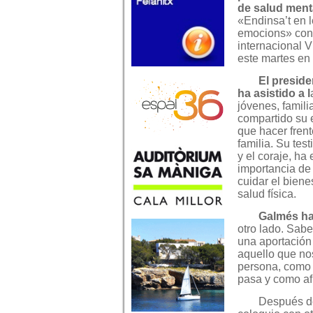
de salud ment
«Endinsa’t en l
emocions» con 
internacional V
este martes en
El preside
ha asistido a l
jóvenes, famili
compartido su 
que hacer frent
familia. Su tes
y el coraje, ha
importancia de
cuidar el bien
salud física.
Galmés ha
otro lado. Sabe
una aportación
aquello que no
persona, como 
pasa y como af
Después de 