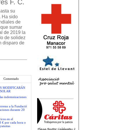
es F. C.
asta su
. Ha sido
ndiales de
y que sumar
al de 2019 la
do de solidez
n disparo de
Comentado
S MODIFICARÁN
 SOLAR
las indemnizaciones
terreno a la Fundació
gaciones durante 20
icos en el
3 € por cada hora o
ratuitas