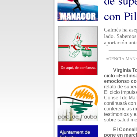
de sup
con Pi
Galmés ha aseg
lado. Sabemos 
aportación ant
AGENCIA MANAC
Virginia To
ciclo «Endinsa
emocions» co
relato de super
El ciclo impuls
Consell de Mal
continuará con
conferencias 
testimonios y e
sobre salud men
El Consell
pone en marc