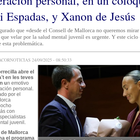
eración personal, en un coloq
li Espadas, y Xanon de Jesús
urado que «desde el Consell de Mallorca no queremos mirar 
que velar por la salud mental juvenil es urgente. Y este ciclo 
e esta problemática.
ORNOTICIAS 24/09/2025 - 08:50:33
rrecilla abre el
’t en les teves
n u
n emotivo
ación personal.
ado por el
lorca
 ocho
más con
specialistas
tal juvenil.
 de Mallorca
ha el programa