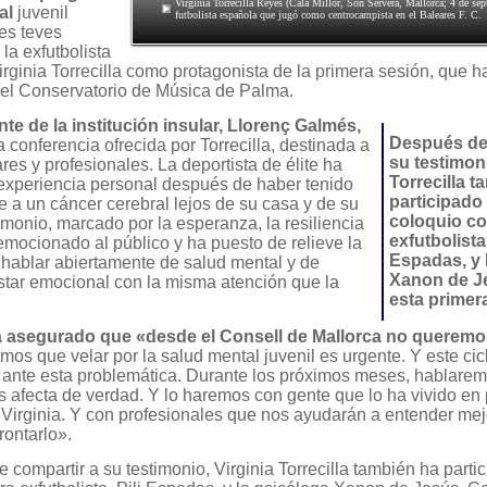
Virginia Torrecilla Reyes (Cala Millor, Son Servera, Mallorca; 4 de se
al
juvenil
futbolista española que jugó como centrocampista en el Baleares F. C.
es teves
la exfutbolista
irginia Torrecilla como protagonista de la primera sesión, que h
 el Conservatorio de Música de Palma.
nte de la institución insular, Llorenç Galmés,
Después de
a conferencia ofrecida por Torrecilla, destinada a
su testimoni
ares y profesionales. La deportista de élite ha
Torrecilla 
experiencia personal después de haber tenido
participado
e a un cáncer cerebral lejos de su casa y de su
coloquio co
timonio, marcado por la esperanza, la resiliencia
exfutbolista,
 emocionado al público y ha puesto de relieve la
Espadas, y 
 hablar abiertamente de salud mental y de
Xanon de J
estar emocional con la misma atención que la
esta primer
 asegurado que «desde el Consell de Mallorca no queremo
mos que velar por la salud mental juvenil es urgente. Y este cic
 ante esta problemática. Durante los próximos meses, hablarem
s afecta de verdad. Y lo haremos con gente que lo ha vivido en
Virginia. Y con profesionales que nos ayudarán a entender mej
rontarlo».
compartir a su testimonio, Virginia Torrecilla también ha parti