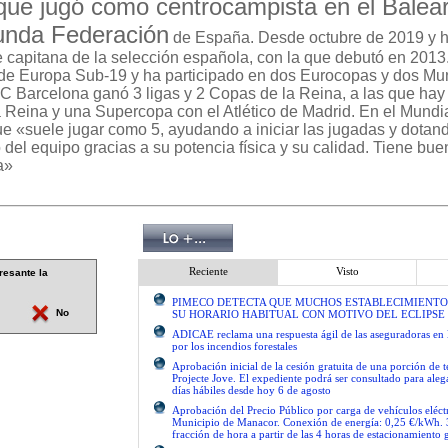
que jugó como centrocampista en el Balear
unda Federación
de España. Desde octubre de 2019 y h
 capitana de la selección española, con la que debutó en 2013
e Europa Sub-19 y ha participado en dos Eurocopas y dos Mu
 FC Barcelona ganó 3 ligas y 2 Copas de la Reina, a las que ha
a Reina y una Supercopa con el Atlético de Madrid. En el Mundi
ue «suele jugar como 5, ayudando a iniciar las jugadas y dotan
el equipo gracias a su potencia física y su calidad. Tiene bue
a»
Reciente
Visto
resante la
PIMECO DETECTA QUE MUCHOS ESTABLECIMIENTO
No
SU HORARIO HABITUAL CON MOTIVO DEL ECLIPSE
ADICAE reclama una respuesta ágil de las aseguradoras en 
por los incendios forestales
Aprobación inicial de la cesión gratuita de una porción de 
Projecte Jove. El expediente podrá ser consultado para ale
días hábiles desde hoy 6 de agosto
Aprobación del Precio Público por carga de vehículos eléctr
Municipio de Manacor. Conexión de energía: 0,25 €/kWh. 
fracción de hora a partir de las 4 horas de estacionamiento g