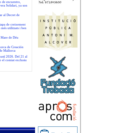
io de encuentro,
era Solidari, ya son
ar al Decret de
tapa de creixement
més utilitzats i ben
la Mare de Déu
llorca de Creación
de Mallorca
ustí 2026. Del 21 al
b el comiat exclusiu