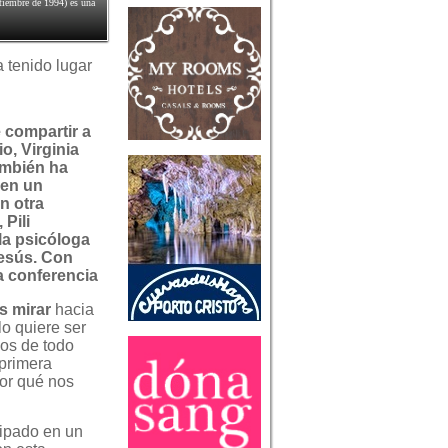
ptiembre de 1994) es una
a tenido lugar
 compartir a
o, Virginia
también ha
 en un
n otra
 Pili
la psicóloga
esús. Con
a conferencia
s mirar
hacia
lo quiere ser
os de todo
 primera
or qué nos
cipado en un