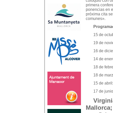
coloquio con ot
primera confer
ponencias en el
próxima cita se
comunes».
Programac
15 de octu
19 de novi
16 de dici
14 de ener
18 de febr
18 de marz
15 de abri
17 de juni
Virgini
Mallorca;