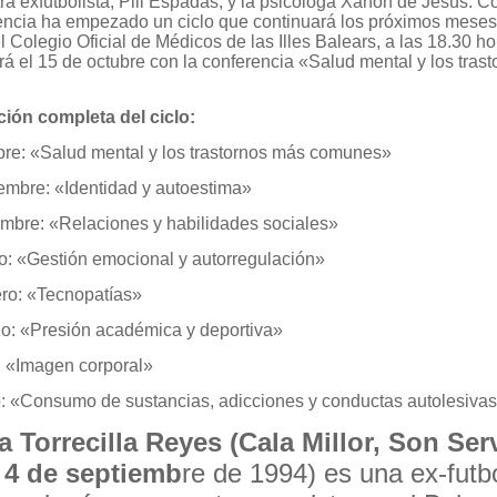
ra exfutbolista, Pili Espadas, y la psicóloga Xanon de Jesús. C
encia ha empezado un ciclo que continuará los próximos mese
 Colegio Oficial de Médicos de las Illes Balears, a las 18.30 ho
rá el 15 de octubre con la conferencia «Salud mental y los tras
ión completa del ciclo:
bre: «Salud mental y los trastornos más comunes»
embre: «Identidad y autoestima»
embre: «Relaciones y habilidades sociales»
o: «Gestión emocional y autorregulación»
ero: «Tecnopatías»
o: «Presión académica y deportiva»
l: «Imagen corporal»
o: «Consumo de sustancias, adicciones y conductas autolesivas
a Torrecilla Reyes (Cala Millor, Son Ser
 4 de septiemb
re de 1994) es una ex-futbo