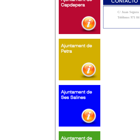
C/ Juan Segura N
Teléfono: 971 84