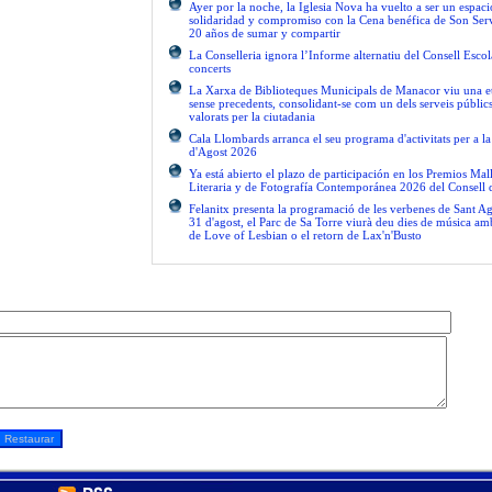
Ayer por la noche, la Iglesia Nova ha vuelto a ser un espac
solidaridad y compromiso con la Cena benéfica de Son Serv
20 años de sumar y compartir
La Conselleria ignora l’Informe alternatiu del Consell Escol
concerts
La Xarxa de Biblioteques Municipals de Manacor viu una e
sense precedents, consolidant-se com un dels serveis públics 
valorats per la ciutadania
Cala Llombards arranca el seu programa d'activitats per a 
d'Agost 2026
Ya está abierto el plazo de participación en los Premios Ma
Literaria y de Fotografía Contemporánea 2026 del Consell 
Felanitx presenta la programació de les verbenes de Sant Ag
31 d'agost, el Parc de Sa Torre viurà deu dies de música am
de Love of Lesbian o el retorn de Lax'n'Busto