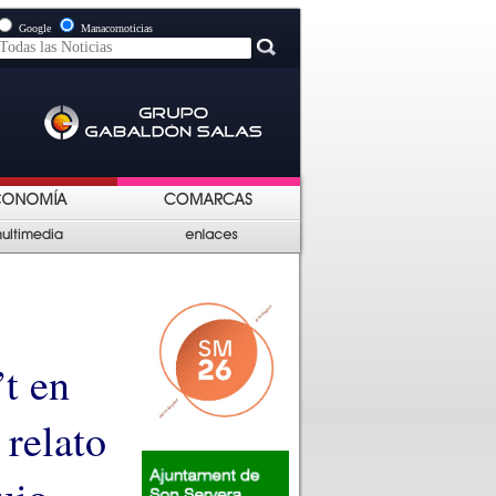
Google
Manacornoticias
’t en
 relato