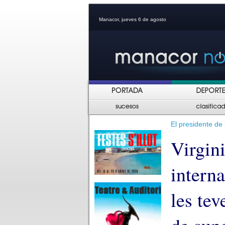
Manacor, jueves 6 de agosto
El presidente de 
Virgini
interna
les te