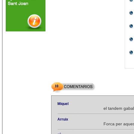
10
Miquel
el tandem gaba
Arruix
Forca per aques