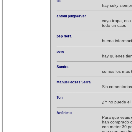
tià
hay suky siempr
antoni puigserver
vaya tropa, eso
todo un caos
pep riera
buena informaci
pere
hay quienes ti
Sandra
somos los mas 
Manuel Rosas Serra
Sin comentarios,
Toni
¿Y no puede el 
Anónimo
Para que veais 
han comprado ca
con meter 30 pe
que cren que ti