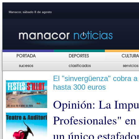
Manacor, sábado 8 de agosto
El "sinvergüenza" cobra a
hasta 300 euros
Opinión: La Impun
Profesionales" en
un único estafador