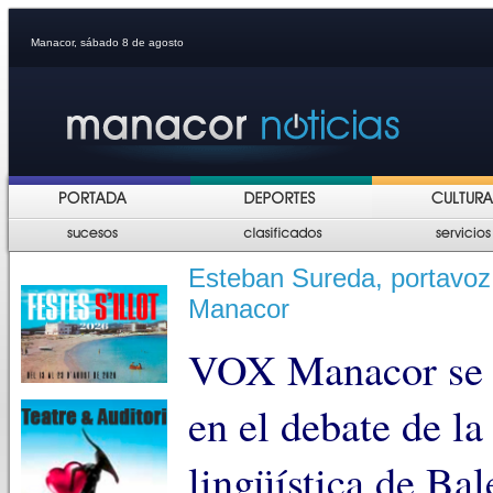
Manacor, sábado 8 de agosto
Esteban Sureda, portavoz
Manacor
VOX Manacor se q
en el debate de l
lingüística de Bal