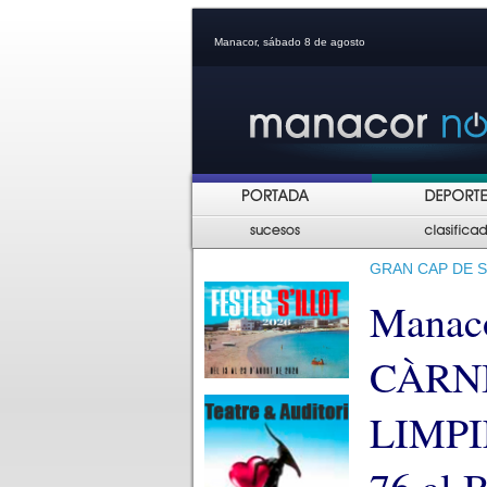
Manacor, sábado 8 de agosto
GRAN CAP DE S
Manacor
CÀRNI
LIMPI