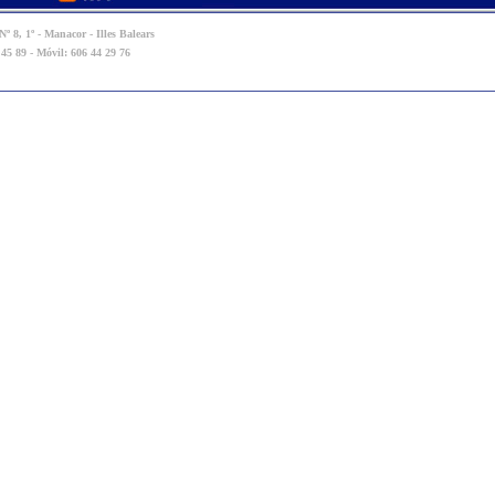
º 8, 1º - Manacor - Illes Balears
 45 89 - Móvil: 606 44 29 76