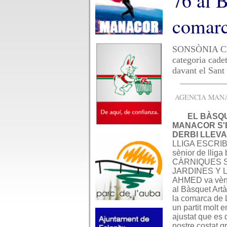
76 al B
comarc
SONSÒNIA CENT
categoria cad
davant el Sant
AGENCIA MANAC
EL BÀSQ
MANACOR S'
DERBI LLEVA
LLIGA ESCRIBA
sènior de lliga
CÀRNIQUES 
JARDINES Y 
AHMED va vènc
al Bàsquet Artà
la comarca de 
un partit molt 
ajustat que es 
nostre costat g