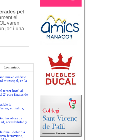
perades p
el
ament el
FOL varen
n joc i una
Comentado
ico nuevo edificio
ol municipal, en la
 tercer hotel al
l 2º para finales de
sible la
Ferran, en Palma,
ico las obras de
ad, accesibilidad y
 de Sineu debido a
tivo ferroviario,
.44 h