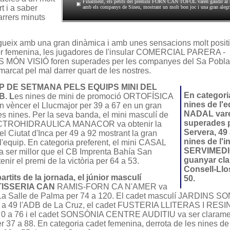
Finalment, els petits del premini FORN CAN TÒFOL varen gaudir al m
t i a saber
amb els companys de Sineu, mostrant un molt bon joc i una gran alegria
arrers minuts
gueix amb una gran dinàmica i amb unes sensacions molt posit
or femenina, les jugadores de l'insular COMERCIAL PARERA -
ÓN VISIÓ foren superades per les companyes del Sa Pobla
 marcat pel mal darrer quart de les nostres.
 DE SETMANA PELS EQUIPS MINI DEL
En categoria
. L
es nines de mini de promoció ORTOFÍSICA
nines de l'
vèncer el Llucmajor per 39 a 67 en un gran
NADAL vare
 les nines. Per la seva banda, el mini masculí de
superades 
CTROHIDRAULICA MANACOR va obtenir la
Servera, 49 a
 el Ciutat d'Inca per 49 a 92 mostrant la gran
nines de l'in
 l'equip. En categoria preferent, el mini CASAL
SERVIMEDI
ser millor que el CB Imprenta Bahía San
guanyar cla
enir el premi de la victòria per 64 a 53.
Consell-Llo
artits de la jornada, el júnior masculí
50.
STISSERIA CAN
RAMIS-FORN CA N'AMER va
 La Salle de Palma per 74 a 120. El cadet masculí JARDINS 
6 a 49 l'ADB de La Cruz, el cadet FUSTERIA LLITERAS I RESI
 0 a 76 i el cadet SONSÒNIA CENTRE AUDITIU va ser claramen
r 37 a 88. En categoria cadet femenina, derrota de les nines 