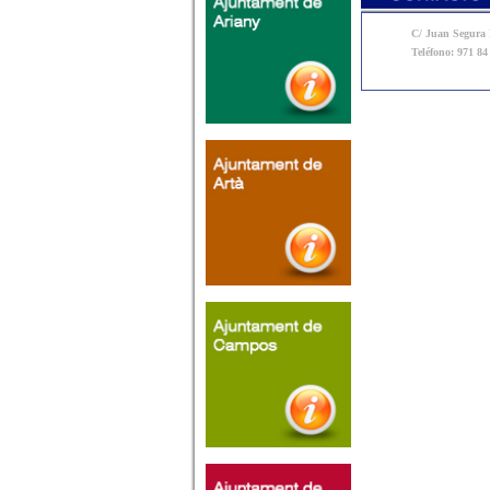
C/ Juan Segura N
Teléfono: 971 84