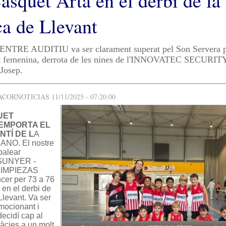
àsquet Artà en el derbi de la
a de Llevant
RE AUDITIU va ser clarament superat pel Son Servera pe
et femenina, derrota de les nines de l'INNOVATEC SECURITY
 Josep.
ORNOTICIAS 11/11/2025 - 07:20:00
UET
EMPORTA EL
NTÍ DE L
A
NO. El nostre
 balear
SUNYER -
LIMPIEZAS
er per 73 a 76
 en el derbi de
Llevant. Va ser
emocionant i
decidí cap al
ràcies a un molt