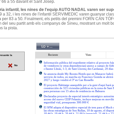
6 a 55 davant el Sant Josep.
ia infantil, les nines de l'equip AUTO NADAL varen ser su
 a 32, i les nines de l'infantil SERVIMEDIC varen guanyar clar
a per 83 a 50. Finalment, els petits del premini FORN CAN TÒ
 del seu partit amb els companys de Sineu, mostrant un molt bo
s la pista.
Reciente
Visto
resante la
Información pública del expediente relativo al proyecto bás
No
de vestidores (y otras dependencias) anexo a campo de fútb
c/Jaume Llinàs, 1-3, de Sant Llorenç des Cardassar, 20 días
Se anuncia desde My Rooms Hotels que en Manacor habrá el
servicio de todos, en marcha en Francisco Gomila se abrirá e
2027 y luego vendrá el 3º en Can Rossello
El proyecto Habitatge assequible per a la gent d'aquí hará po
construcción de 323 viviendas públicas en la zona de Sant 
para personas con 15 años de residencia en Baleares
Declaradas proyecto de especial interés estratégico autonóm
acceso del nuevo CEIP Felanitx, incluye mejoras en movilid
seguridad vial, presupuesto 300.000 €
El SFM adapta el dispositivo especial de tren para el Much
las obras estratégicas de Son Rullan, 10 de agosto, el disposi
18.44 h, 19.44 h, 20.44 h, 21.00 h (especial), 21.44 h y 22