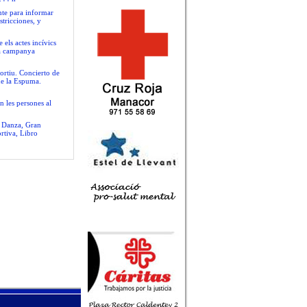
nte para informar
stricciones, y
 els actes incívics
va campanya
ortiu. Concierto de
de la Espuma.
n les persones al
e Danza, Gran
rtiva, Libro