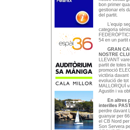
bon primer quar
gestionar els d
del partit.
L'equip se
categoria sèni
FEDERÒPTICS M
54 en un partit
GRAN CAP
NOSTRE CLUB
LLEVANT varen 
partit de totes
promoció ELE
victòria davant
evolució de tot
MALLORQUÍ va 
Agustín i va obt
En altres p
interilles PA
perdre davant
guanyar per 6
el CB Nord per
Son Servera pe