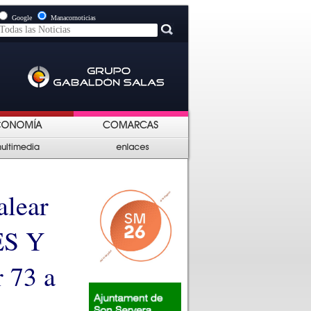
Google
Manacornoticias
alear
S Y
 73 a