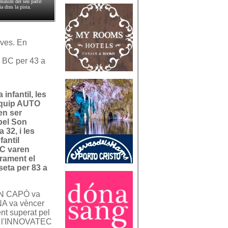
àxim del seu partit
 dins la pista.
ives. En
 BC per 43 a
 infantil, les
equip AUTO
n ser
pel Son
 32, i les
fantil
C varen
rament el
seta per 83 a
SON CAPÓ va
NA va vèncer
t superat pel
de l'INNOVATEC