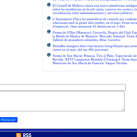
El Consell de Mallorca lanza una nueva plataforma intelige
sobre las incidencias en la red viaria, conocer los cortes y re
coordinación entre administraciones y servicios públicos
L'Ajuntament d'Inca ha intensificat els controls per combatre
relacionats amb la gestió dels residus, en el marc d'una no
d'inspecció, s'han interposat 45 denúncies en 3 dies
Fiestas de S'Illot (Manacor): Cercavila, Pregón del Club Esp
la Banda de Música de Manacor. Mercado Semanal. Fiesta 
Talleres de pescadores infantiles, Misa. Correfoc
Deixalles inaugura dues exposicions fotogràfiques que pose
centre en el marc del seu 40è aniversari
Fiestas de Son Macià: Petanca, Tiro al Plato, Espectáculo d
Revetla. XXVI Campionat Mundial d’Estràngol. Fiesta depo
Memòries de Son Macià de Francesc Vaquer Nicolau