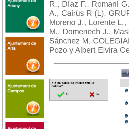
R., Díaz F., Romaní G.
A., Cairús R (L). G
Moreno J., Lorente L.,
M., Domenech J., Masi
Sánchez M. COLEGIAD
Pozo y Albert Elvira C
¿Te ha parecido interesante la
noticia?
Sí
No