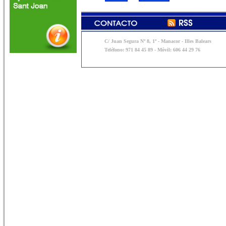
C/ Juan Segura Nº 8, 1º - Manacor - Illes Balears
Teléfono: 971 84 45 89 - Móvil: 606 44 29 76