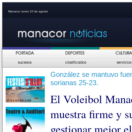
Manacor, lunes 10 de agosto
González se mantuvo fuert
sorianas 25-23.
El Voleibol Manac
muestra firme y s
gestionar mejor el 