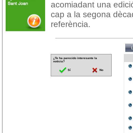
acomiadant una edició
cap a la segona dèca
referència.
¿Te ha parecido interesante la
noticia?
Sí
No