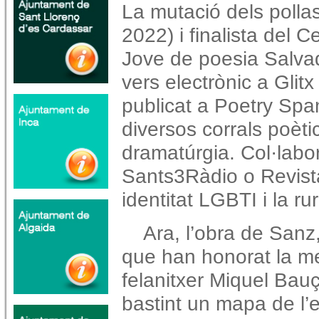
La mutació dels pollas
2022) i finalista del 
Jove de poesia Salvad
vers electrònic a Gli
publicat a Poetry Spam
diversos corrals poètic
dramatúrgia. Col·labo
Sants3Ràdio o Revista 
identitat LGBTI i la ru
Ara, l’obra de Sanz
que han honorat la memò
felanitxer Miquel Bauç
bastint un mapa de l’e