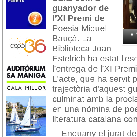
guanyador de
l’XI Premi de
Poesia Miquel
La
Bauçà. La
co
Biblioteca Joan
Estelrich ha estat l'e
l’entrega de l’XI Pre
L'acte, que ha servit 
trajectòria d'aquest g
culminat amb la procl
en una nòmina de poet
literatura catalana c
Enguany el jurat de