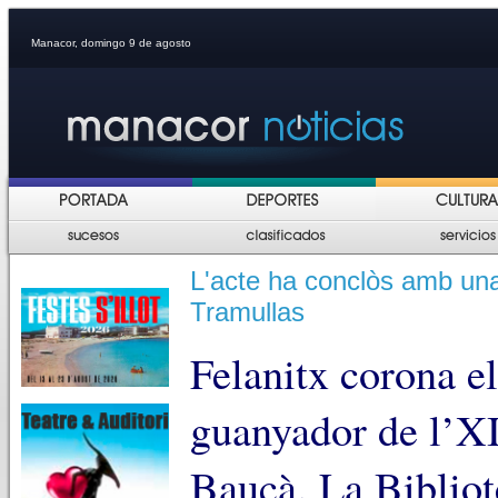
Manacor, domingo 9 de agosto
L'acte ha conclòs amb una
Tramullas
Felanitx corona e
guanyador de l’X
Bauçà. La Bibliot