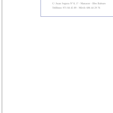
C/ Juan Segura Nº 8, 1º - Manacor - Illes Balears
Teléfono: 971 84 45 89 - Móvil: 606 44 29 76