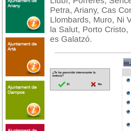
Llubí, Porreres, Senc
Petra, Ariany, Cas Co
Llombards, Muro, Ni V
la Salut, Porto Cristo
es Galatzó.
¿Te ha parecido interesante la
noticia?
Sí
No