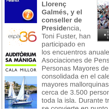
Llorenç
Galmés, y el
conseller de
Preside
ncia,
F
Toni Fuster, han
H
E
participado en
los encuentros anuale
Asociaciones de Pensi
Personas Mayores de 
consolidada en el cal
mayores mallorquinas 
cerca de 3.500 perso
toda la isla. Durante t
se convierte en punto