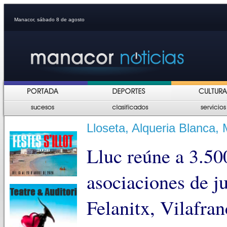
Manacor, sábado 8 de agosto
Lloseta, Alqueria Blanca, 
Lluc reúne a 3.50
asociaciones de j
Felanitx, Vilafra