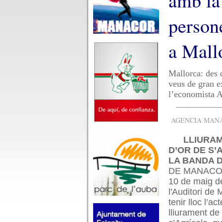
amb la 
person
a Mall
Mallorca: des d
veus de gran e
l’economista A
AGENCIA MANAC
LLIURAM
D’OR DE S’
LA BANDA 
DE MANACOR
10 de maig d
l'Auditori de
tenir lloc l’ac
lliurament de 