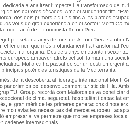
, dedicada a analitzar l’impacte i la transformació del tu
larg de les darreres dècades. Amb el suggeridor títol “Evo
lorca: des dels primers biquinis fins a les platges ocupad
dues veus de gran experiència en el sector: Monti Galmé
 la moderació de l’economista Antoni Riera.
gut per setanta anys de turisme. Antoni Riera va obrir l’
om el fenomen que més profundament ha transformat l’ec
 societat mallorquina. Des dels anys cinquanta i seixanta,
ants europeus arribaven atrets pel sol, la mar i una socie
l’actualitat, Mallorca ha passat de ser un destí emergent a
 principals potències turístiques de la Mediterrània.
més: de la descoberta al lideratge internacional
Monti G
sió panoràmica del desenvolupament turístic de l’illa. Amb
l grup TUI Group, recordà com Mallorca es va beneficiar 
cepcional de clima, seguretat, hospitalitat i capacitat 
, el gran mèrit de les primeres generacions d’hotelers
re molt aviat les necessitats del mercat europeu i adaptar
ció empresarial va permetre que moltes empreses locals
en cadenes internacionals.