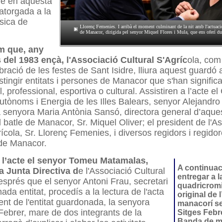
ue en aquesta
 atorgada a la
sica de
Llorenç Femenies. I arribà el moment culminant de la nit amb l'actuac
de Manacor, dirigida pel senyor Miquel Flores i Mula, que ens oferí du
m que, any
s del 1983 ençà, l'Associació Cultural S'Agríc
ola, com
bració de les festes de Sant Isidre, lliura aquest guardó
istingir entitats i persones de Manacor que s'han signific
al, professional,
esportiva o cultural. Assistiren a l’acte el
tònoms i Energia de les Illes Balears, senyor Alejandr
 senyora Maria Antònia Sansó, directora general d’aque
l batle de Manacor, Sr. Miquel Oliver; el president de l'A
rícola, Sr. Llorenç Femenies, i diversos regidors i regido
 de Manacor.
r l’acte el senyor Tomeu Matamalas,
A continuac
 Junta Directiva d
e l'Associació Cultural
entregar a 
esprés que el senyor Antoni Frau, secretari
quadricromi
da entitat, procedís a la lectura de l'acta
original de l
t de l'entitat guardonada, la senyora
manacorí s
Febrer, mare
de dos integrants de la
Sitges Febre
Banda de m