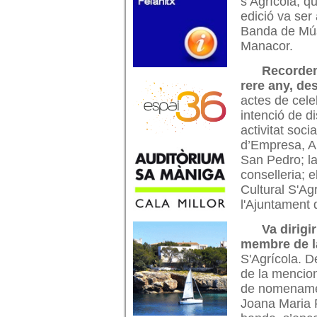
s’Agrícola, q
edició va ser
Banda de Mú
Manacor.
Recorde
rere any, de
actes de cele
intenció de d
activitat soci
d’Empresa, Au
San Pedro; la
conselleria; e
Cultural S'Ag
l'Ajuntament
Va dirigi
membre de la
S'Agrícola. D
de la menciona
de nomenamen
Joana Maria 