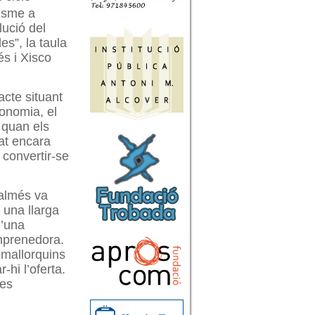
risme a
lució del
es”, la taula
s i Xisco
acte situant
onomia, el
 quan els
tat encara
 convertir-se
almés va
 una llarga
d’una
emprenedora.
 mallorquins
-hi l’oferta.
 es