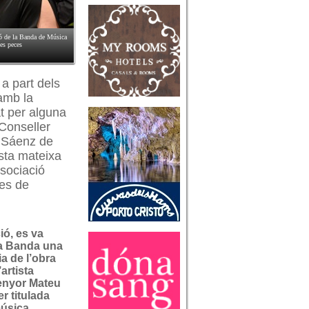
ió de la Banda de Música
es peces
 a part dels
 amb la
at per alguna
 Conseller
o Sáenz de
sta mateixa
ssociació
res de
ió, es va
la Banda una
a de l’obra
’artista
enyor Mateu
r titulada
úsica.