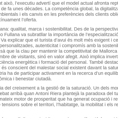
t això, l’executiu advertí que el model actual afronta rep
s de fa unes dècades. La competència global, la digitalitz
bientals i els canvis en les preferències dels clients obl
ínuament l’oferta.
ana: qualitat, marca i sostenibilitat. Des de la perspecti
o Fullana va subratllar la importància de l’especialització 
 Va explicar que el turista d’avui és molt més exigent i c
personalitzades, autenticitat i compromís amb la sostenibi
sà que la clau per mantenir la competitivitat de Mallorca
bre de visitants, sinó en valor afegit. Això implica inverti
iciència energètica i formació del personal. També desta
 és conscient del malestar social existent davant la satur
tria ha de participar activament en la recerca d’un equilib
nòmica i benestar ciutadà.
ria del creixement a la gestió de la saturació. Un dels m
debat arribà quan Antoni Riera plantejà la paradoxa del t
 mateix motor de prosperitat que ha generat ocupació i r
tensions sobre el territori, l’habitatge, la mobilitat i els 