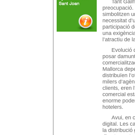
Tant Galm
preocupació. 
simbolitzen u
necessitat d’
participació d
una exigència
l’atractiu de 
Evolució 
posar damunt 
comercialitza
Mallorca dep
distribuïen l
milers d’agèn
clients, eren 
comercial es
enorme poder 
hotelers.
Avui, en 
digital. Les 
la distribuci