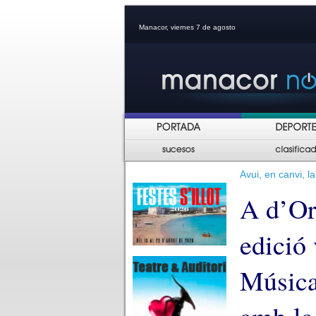
Manacor, viernes 7 de agosto
Avui, en canvi, l
A d’Or
edició 
Música