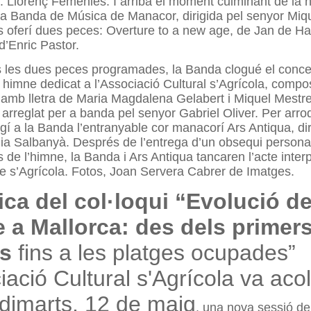
r. Llorenç Femenies. I arribà el moment culminant de la 
 la Banda de Música de Manacor, dirigida pel senyor Miqu
 oferí dues peces: Overture to a new age, de Jan de Ha
d’Enric Pastor.
les dues peces programades, la Banda clogué el conc
n himne dedicat a l’Associació Cultural s’Agrícola, compo
amb lletra de Maria Magdalena Gelabert i Miquel Mestre
arreglat per a banda pel senyor Gabriel Oliver. Per
arro
gí a la Banda l’entranyable cor manacorí Ars Antiqua, diri
ia Salbanyà. Després de l’entrega d’un obsequi personal
s de l
’himne, la Banda i Ars Antiqua tancaren l’acte inter
e s’Agrícola. Fotos, Joan Servera Cabrer de Imatges.
ca del col·loqui “Evolució de
e a Mallorca: des dels primer
is
fins a les platges ocupades”
iació Cultural s'Agrícola va acoll
dimarts, 12 de maig
, una nova sessió del