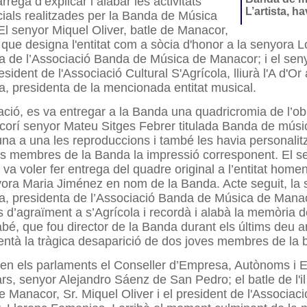
regà d’explicar i alabar les activitats
L’artista, h
cials realitzades per la Banda de Música
l senyor Miquel Oliver, batle de Manacor,
a que designa l'entitat com a sòcia d'honor a la senyora Lo
a de l’Associació Banda de Música de Manacor; i el sen
ident de l'Associació Cultural S'Agrícola, lliurà l'A d'Or
a, presidenta de la mencionada entitat
musical.
ació, es va entregar a la Banda una quadricromia de l’obr
acorí senyor Mateu Sitges Febrer titulada Banda de música
una a una les reproduccions i també les havia personalit
ls membres de la Banda la
impressió corresponent. El s
va voler fer entrega del quadre original a l’entitat home
nyora Maria Jiménez en nom de la Banda. Acte seguit, la
, presidenta de l’Associació Banda de Música de Manaco
 d’agraïment a s’Agrícola i recordà i alabà la memòria d
abé, que
fou director de la Banda durant els últims deu a
entà la tràgica desaparició de dos joves membres de la 
en els parlaments el Conseller d’Empresa, Autònoms i 
ars, senyor Alejandro Sáenz de San Pedro; el batle de l'il
 Manacor, Sr. Miquel Oliver i el president de l'Associaci