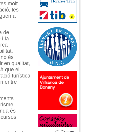
tes molt
ació, les
iguen a
va de
i la
erca
litat.
 no és
r en qualitat,
cà que el
ació turística
ri entre
oments
urisme
enda és
recursos