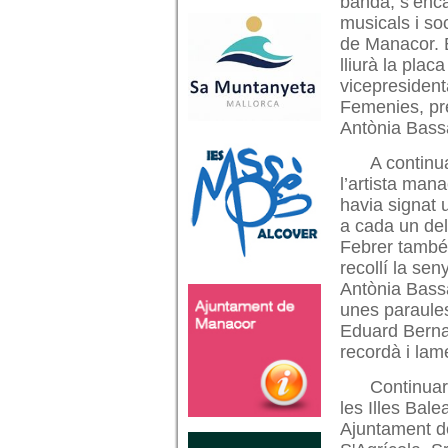
banda, s’encar
musicals i so
de Manacor. E
lliurà la plac
vicepresident
Femenies, pres
Antònia Bass
A continu
l’artista man
havia signat 
a cada un de
Febrer també 
recollí la se
Antònia Bassa
unes paraules
Eduard Bern
recordà i lam
Continuar
les Illes Bale
Ajuntament de