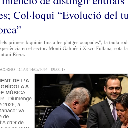
intenció de distingir entitats 
es; Col·loqui “Evolució del t
orca”
els primers biquinis fins a les platges ocupades”, la taula ro
xperiència en el sector: Monti Galmés i Xisco Fullana, sota l
ntoni Riera.
ORNOTICIAS 14/05/2026 - 09:00:18
ENT DE L’A
AGRÍCOLA A
DE MÚS
ICA
.. Diumenge
e 2026, a
 Manacor va
te de
l’A d’Or de