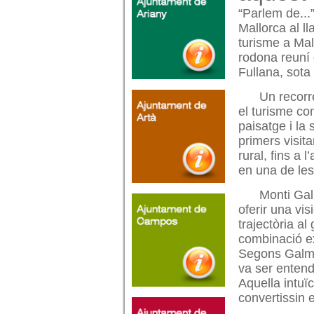
“Parlem de...”
Mallorca al l
turisme a Mal
rodona reuní 
Fullana, sota
Un recorre
el turisme c
paisatge i la
primers visit
rural, fins a 
en una de les
Monti Gal
oferir una vi
trajectòria a
combinació ex
Segons Galmés
va ser entend
Aquella intuï
convertissin 