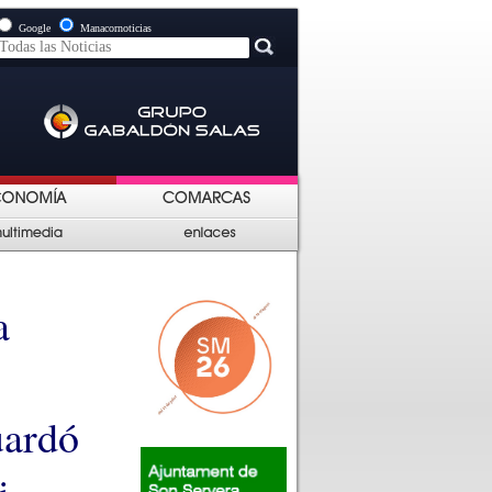
Google
Manacornoticias
a
uardó