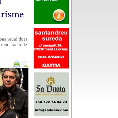
i
urisme
dona reuní dues
a moderació de