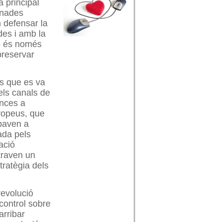
 principal
onades
n defensar la
des i amb la
 no és només
preservar
ts que es va
els canals de
ances a
ropeus, que
ibaven a
ada pels
lació
traven un
ratègia dels
revolució
control sobre
arribar