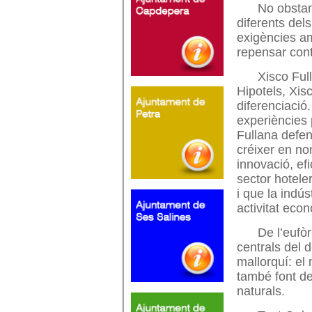
No obstan
diferents del
exigències am
repensar cont
Xisco Full
Hipotels, Xisc
diferenciació.
experiències 
Fullana defen
créixer en nom
innovació, ef
sector hoteler
i que la indús
activitat eco
De l’eufò
centrals del 
mallorquí: el
també font de 
naturals.