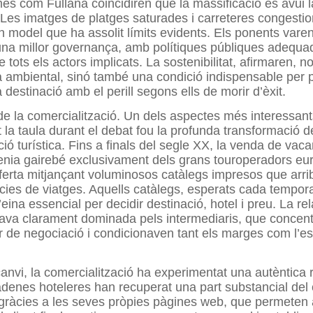
és com Fullana coincidiren que la massificació és avui la
Les imatges de platges saturades i carreteres congesti
n model que ha assolit límits evidents. Els ponents vare
una millor governança, amb polítiques públiques adequa
e tots els actors implicats. La sostenibilitat, afirmaren,
 ambiental, sinó també una condició indispensable per 
la destinació amb el perill segons ells de morir d’èxit.
de la comercialització. Un dels aspectes més interessan
la taula durant el debat fou la profunda transformació d
ció turística. Fins a finals del segle XX, la venda de vac
enia gairebé exclusivament dels grans touroperadors eu
’oferta mitjançant voluminosos catàlegs impresos que arr
cies de viatges. Aquells catàlegs, esperats cada tempor
l’eina essencial per decidir destinació, hotel i preu. La re
tava clarament dominada pels intermediaris, que concen
de negociació i condicionaven tant els marges com l’est
canvi, la comercialització ha experimentat una autèntica 
cadenes hoteleres han recuperat una part substancial del 
ó gràcies a les seves pròpies pàgines web, que permeten 