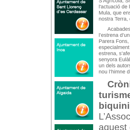
S'Agrícola, S
l'actuació de
Mula, que ens
nostra Terra,
Acabades 
l’estrena d’u
Parera Fons, 
especialment 
estrena, s’afe
senyora Eulàl
un dels autor
nou l’himne d
Cròni
turism
biquin
L’Assoc
aquest 