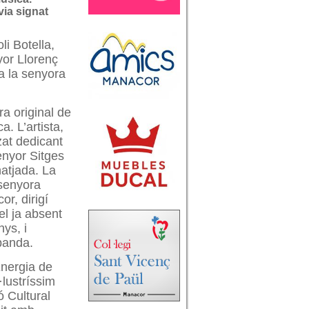
avia signat
li Botella,
yor Llorenç
 a la senyora
a original de
. L’artista,
zat dedicant
enyor Sitges
natjada. La
 senyora
r, dirigí
el ja absent
nys, i
banda.
Energia de
·lustríssim
ó Cultural