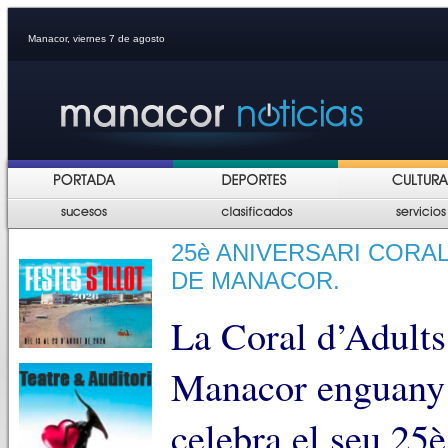
Manacor, viernes 7 de agosto
25è ANIVERSARI CORA
DE MANACOR.
La Coral d’Adults
Manacor enguany e
celebra el seu 25è