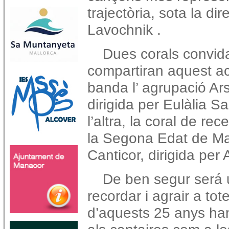
trajectòria, sota la d
Lavochnik .
Dues corals convid
compartiran aquest ac
banda l’ agrupació Ar
dirigida per Eulàlia Sa
l’altra, la coral de re
la Segona Edat de Ma
Canticor, dirigida per 
De ben segur será 
recordar i agrair a tot
d’aquests 25 anys han 