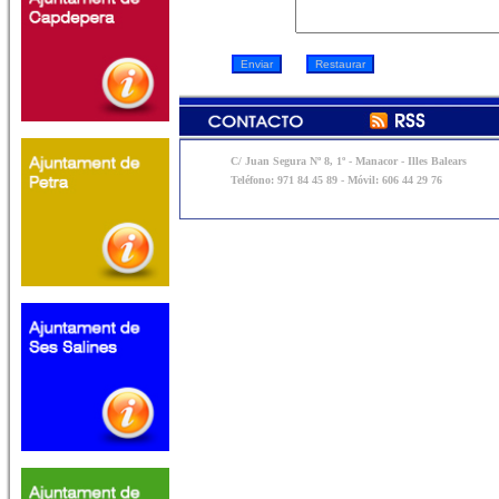
C/ Juan Segura Nº 8, 1º - Manacor - Illes Balears
Teléfono: 971 84 45 89 - Móvil: 606 44 29 76