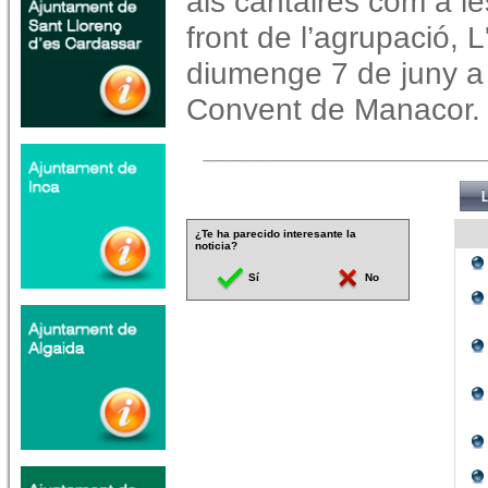
als cantaires com a l
front de l’agrupació, L
diumenge 7 de juny a l
Convent de Manacor. H
¿Te ha parecido interesante la
noticia?
Sí
No