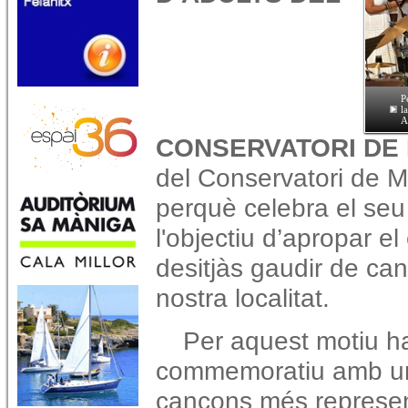
P
l
A
CONSERVATORI DE
del Conservatori de 
perquè celebra el seu
l'objectiu d’apropar e
desitjàs gaudir de cant
nostra localitat.
Per aquest motiu ha
commemoratiu amb un 
cançons més representa