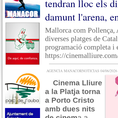
tendran lloc els d
damunt l'arena, e
Mallorca com Pollença, 
diverses platges de Cata
programació completa i el
https://cinemalliure.com
AGENCIA MANACORNOTICIAS 04/06/2026 -
Cinema Lliure
a la Platja torna
a Porto Cristo
amb dues nits
de cinem
a a