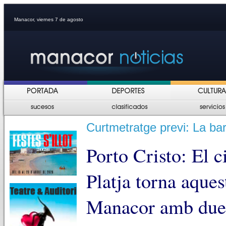
Manacor, viernes 7 de agosto
Curtmetratge previ: La b
Porto Cristo: El c
Platja torna aques
Manacor amb dues 