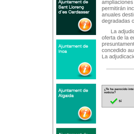
ampliaciones 
permitirán i
anuales dest
degradadas o
La adjudi
oferta de la
presuntament
concedido audi
La adjudicaci
¿Te ha parecido inte
noticia?
Sí