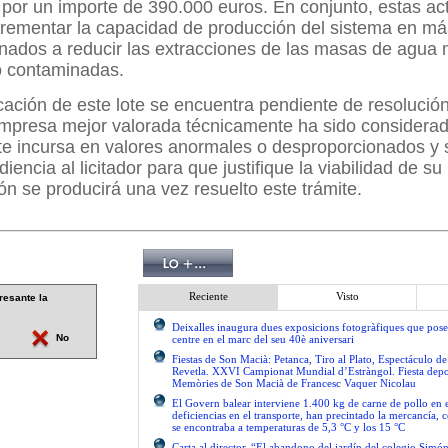
por un importe de 390.000 euros. En conjunto, estas ac
ncrementar la capacidad de producción del sistema en m
inados a reducir las extracciones de las masas de agua
 contaminadas.
cación de este lote se encuentra pendiente de resolución
 empresa mejor valorada técnicamente ha sido considera
e incursa en valores anormales o desproporcionados y 
encia al licitador para que justifique la viabilidad de su
ón se producirá una vez resuelto este trámite.
Reciente
Visto
resante la
Deixalles inaugura dues exposicions fotogràfiques que pose
No
centre en el marc del seu 40è aniversari
Fiestas de Son Macià: Petanca, Tiro al Plato, Espectáculo d
Revetla. XXVI Campionat Mundial d’Estràngol. Fiesta depo
Memòries de Son Macià de Francesc Vaquer Nicolau
El Govern balear interviene 1.400 kg de carne de pollo en 
deficiencias en el transporte, han precintado la mercancía, 
se encontraba a temperaturas de 5,3 °C y los 15 °C
Carta al director. “El abandono del jardín del colegio Simón