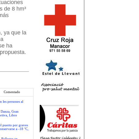
tuaciones
ás de 8 hm³
 más
, ya que la
da
se ha
 propuesta.
Comentado
n les persones al
e Danza, Gran
rtiva, Libro
el puerto por graves
conservarse a -18 °C,
 Ballester en