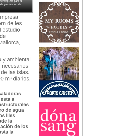
stratégicas para el
d de producción de
 empresa
ern de les
l estudio
 de
allorca,
o y ambiental
s necesarios
de las islas.
0 m³ diarios.
saladoras
esta a
structurales
ro de agua
as Illes
sde la
ación de los
sta la