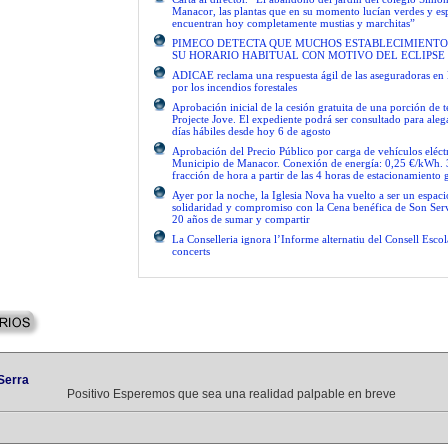
Manacor, las plantas que en su momento lucían verdes y es
encuentran hoy completamente mustias y marchitas”
PIMECO DETECTA QUE MUCHOS ESTABLECIMIENTO
SU HORARIO HABITUAL CON MOTIVO DEL ECLIPSE
ADICAE reclama una respuesta ágil de las aseguradoras en 
por los incendios forestales
Aprobación inicial de la cesión gratuita de una porción de 
Projecte Jove. El expediente podrá ser consultado para ale
días hábiles desde hoy 6 de agosto
Aprobación del Precio Público por carga de vehículos eléctr
Municipio de Manacor. Conexión de energía: 0,25 €/kWh. 
fracción de hora a partir de las 4 horas de estacionamiento g
Ayer por la noche, la Iglesia Nova ha vuelto a ser un espac
solidaridad y compromiso con la Cena benéfica de Son Serv
20 años de sumar y compartir
La Conselleria ignora l’Informe alternatiu del Consell Escol
concerts
Serra
Positivo Esperemos que sea una realidad palpable en breve