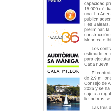
capacidad pr
15.000 m³ di
una. La Agen
pública adscr
Illes Balears
preliminar, l
construcción
Menorca e Ib
Los contr
estimado en 
para ejecutar 
Cada nueva i
El contra
de 2,9 millon
Consejo de A
2025 y se ha 
sujeto a reg
licitadoras se
Las tres 