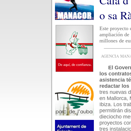
Cala d
o sa R
Este proyecto 
ampliación de 
millones de eu
AGENCIA MANAC
El Gover
los contrato
asistencia t
redactar los
tres nuevas 
en Mallorca,
Ibiza. Los tra
permitirán di
dieciocho me
proyectos con
tres instalac