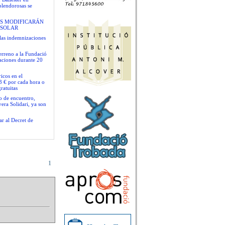
plendorosas se
S MODIFICARÁN
 SOLAR
las indemnizaciones
terreno a la Fundació
gaciones durante 20
icos en el
3 € por cada hora o
ratuitas
io de encuentro,
era Solidari, ya son
ar al Decret de
1