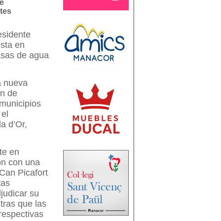
e
tes
esidente
esta en
masas de agua
a nueva
ón de
 municipios
 el
a d’Or,
te en
ón con una
 Can Picafort
tas
judicar su
ntras que las
 respectivas