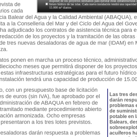
disponer de los proyectos necesarios para ejecutar estas infraestructuras e
evista de
futuro hídrico de las islas. Cada nueva instalación tendrá una capacida
15.000 m³ diarios.
arios cada
cia Balear del Agua y la Calidad Ambiental (ABAQUA),
ita a la Conselleria del Mar y del Ciclo del Agua del Gov
, ha adjudicado los contratos de asistencia técnica para e
a redacción de los proyectos y la tramitación de las obras
 de tres nuevas desaladoras de agua de mar (IDAM) en M
iza.
atos ponen en marcha un proceso técnico, administrativ
dieciocho meses que permitirá disponer de los proyecto
estas infraestructuras estratégicas para el futuro hídrico 
nstalación tendrá una capacidad de producción de 15.00
to, con un presupuesto base de licitación
Las tres de
es de euros (sin IVA), fue aprobado por el
darán respu
dministración de ABAQUA en febrero de
problemas e
tramitado mediante procedimiento abierto
de suminist
ulación armonizada. Ocho empresas
potable en l
 presentaron a los tres lotes previstos.
Balears, de
sobreexplot
desaladoras darán respuesta a problemas
acuíferos ha