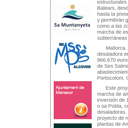
estructurales
Balears, desd
hasta la pres
y permitirán 
como a las zo
marcha de est
subterráneas
Mallorca.
desaladora en
966.670 euros
de Ses Saline
abastecimient
Portocolom, C
Este proy
marcha de amp
inversión de 
o sa Pobla, c
desaladoras. 
proyecto de r
plantas de An