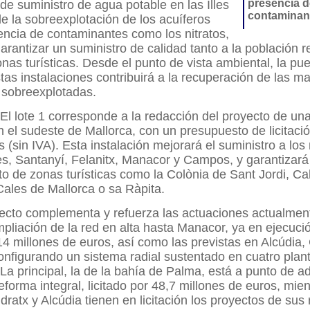
presencia d
 de suministro de agua potable en las Illes
contaminan
e la sobreexplotación de los acuíferos
encia de contaminantes como los nitratos,
garantizar un suministro de calidad tanto a la población r
nas turísticas. Desde el punto de vista ambiental, la pu
as instalaciones contribuirá a la recuperación de las 
 sobreexplotadas.
 El lote 1 corresponde a la redacción del proyecto de un
 el sudeste de Mallorca, con un presupuesto de licitaci
 (sin IVA). Esta instalación mejorará el suministro a los
s, Santanyí, Felanitx, Manacor y Campos, y garantizará
o de zonas turísticas como la Colònia de Sant Jordi, Cal
ales de Mallorca o sa Ràpita.
ecto complementa y refuerza las actuaciones actualmen
liación de la red en alta hasta Manacor, ya en ejecuci
14 millones de euros, así como las previstas en Alcúdia,
onfigurando un sistema radial sustentado en cuatro plan
La principal, la de la bahía de Palma, está a punto de ad
eforma integral, licitado por 48,7 millones de euros, mie
dratx y Alcúdia tienen en licitación los proyectos de sus