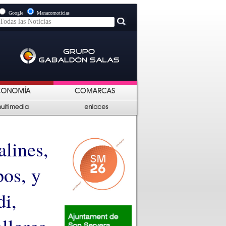
Google
Manacornoticias
alines,
os, y
di,