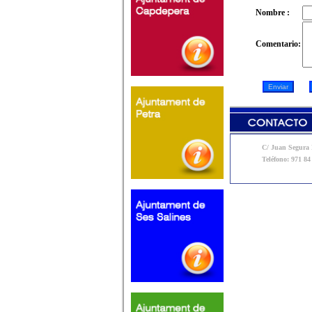
Nombre :
Comentario:
C/ Juan Segura N
Teléfono: 971 84