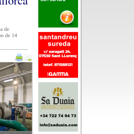
llorca
ha de
ón de 14