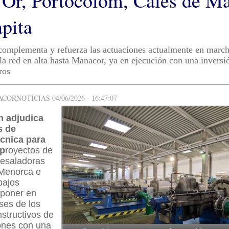
’Or, Portocolom, Cales de Ma
àpita
complementa y refuerza las actuaciones actualmente en marc
la red en alta hasta Manacor, ya en ejecución con una inversi
ros
ORNOTICIAS 04/06/2026 - 16:47:07
n adjudica
s de
écnica para
 p
royectos de
desaladoras
 Menorca e
bajos
sponer en
ses de los
structivos de
iones con una