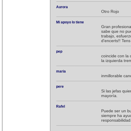
Aurora
Otro Rojo
Mi apoyo lo tiene
Gran profesiona
sabe que no pue
trabajo, esfuer
d'encerts!! Tens
pep
coincide con la
la izquierda tre
maria
inmillorable can
pere
Si las jefas qui
mayoría.
Rafel
Puede ser un b
siempre ha ayud
responsabilidad