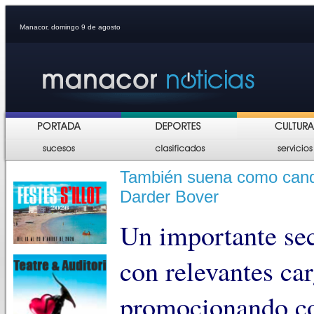
Manacor, domingo 9 de agosto
También suena como cand
Darder Bover
Un importante se
con relevantes car
promocionando co