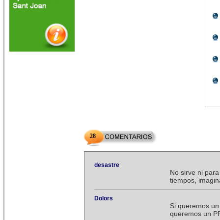
28
desastre
No sirve ni para
tiempos, imagi
Dolors
Si queremos un
queremos un PP 