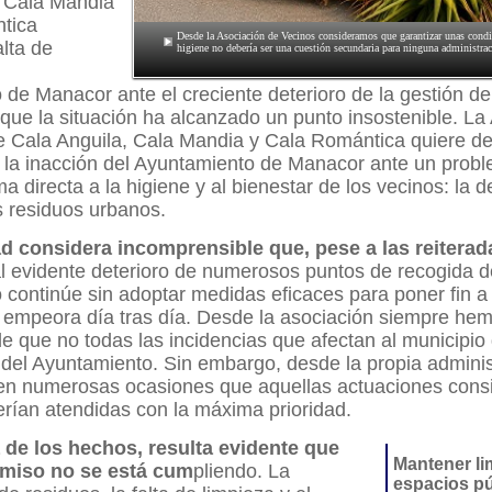
, Cala Mandia
tica
Desde la Asociación de Vecinos consideramos que garantizar unas cond
alta de
higiene no debería ser una cuestión secundaria para ninguna administra
de Manacor ante el creciente deterioro de la gestión de
 que la situación ha alcanzado un punto insostenible. La
e Cala Anguila, Cala Mandia y Cala Romántica quiere d
 la inacción del Ayuntamiento de Manacor ante un prob
a directa a la higiene y al bienestar de los vecinos: la d
s residuos urbanos.
ad considera incomprensible que, pese a las reiterad
al evidente deterioro de numerosos puntos de recogida d
continúe sin adoptar medidas eficaces para poner fin a
 empeora día tras día. Desde la asociación siempre hem
e que no todas las incidencias que afectan al municipi
del Ayuntamiento. Sin embargo, desde la propia adminis
 en numerosas ocasiones que aquellas actuaciones cons
erían atendidas con la máxima prioridad.
a de los hechos, resulta evidente que
Mantener li
miso no se está cum
pliendo. La
espacios pú