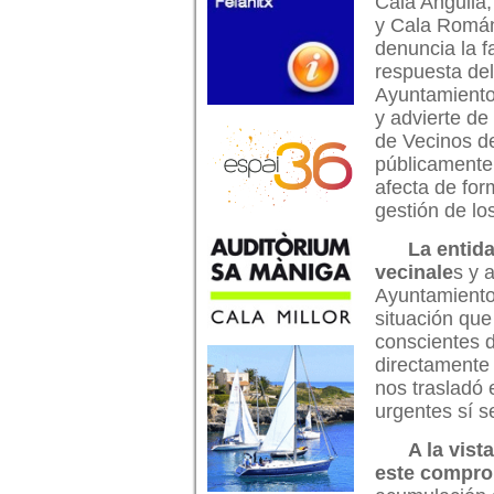
Cala Anguila
y Cala Román
denuncia la f
respuesta del
Ayuntamiento 
y advierte de
de Vecinos d
públicamente
afecta de form
gestión de lo
La entid
vecinale
s y 
Ayuntamiento 
situación que
conscientes d
directamente 
nos trasladó
urgentes sí s
A la vist
este compro