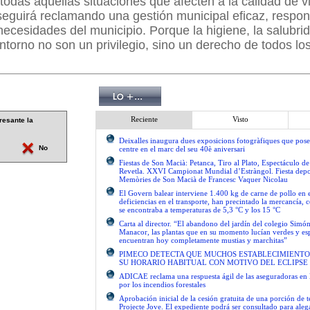
odas aquellas situaciones que afecten a la calidad de v
seguirá reclamando una gestión municipal eficaz, respon
 necesidades del municipio. Porque la higiene, la salubrid
ntorno no son un privilegio, sino un derecho de todos lo
Reciente
Visto
resante la
Deixalles inaugura dues exposicions fotogràfiques que pose
No
centre en el marc del seu 40è aniversari
Fiestas de Son Macià: Petanca, Tiro al Plato, Espectáculo d
Revetla. XXVI Campionat Mundial d’Estràngol. Fiesta depo
Memòries de Son Macià de Francesc Vaquer Nicolau
El Govern balear interviene 1.400 kg de carne de pollo en 
deficiencias en el transporte, han precintado la mercancía, 
se encontraba a temperaturas de 5,3 °C y los 15 °C
Carta al director. “El abandono del jardín del colegio Simón
Manacor, las plantas que en su momento lucían verdes y es
encuentran hoy completamente mustias y marchitas”
PIMECO DETECTA QUE MUCHOS ESTABLECIMIENTO
SU HORARIO HABITUAL CON MOTIVO DEL ECLIPSE
ADICAE reclama una respuesta ágil de las aseguradoras en 
por los incendios forestales
Aprobación inicial de la cesión gratuita de una porción de 
Projecte Jove. El expediente podrá ser consultado para ale