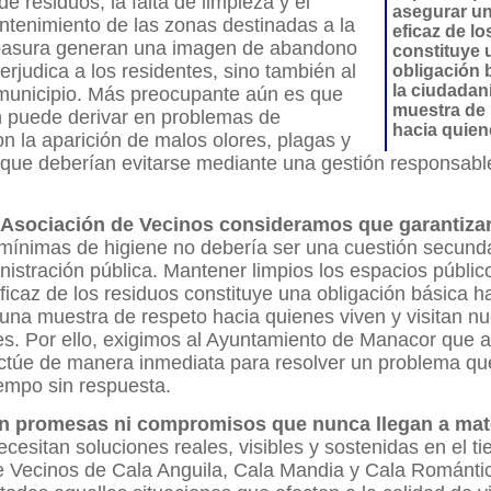
e residuos, la falta de limpieza y el
asegurar un
ntenimiento de las zonas destinadas a la
eficaz de lo
basura generan una imagen de abandono
constituye 
erjudica a los residentes, sino también al
obligación 
la ciudadan
 municipio. Más preocupante aún es que
muestra de 
n puede derivar en problemas de
hacia quien
on la aparición de malos olores, plagas y
 que deberían evitarse mediante una gestión responsabl
 Asociación de Vecinos consideramos que garantiza
mínimas de higiene no debería ser una cuestión secund
istración pública. Mantener limpios los espacios públic
ficaz de los residuos constituye una obligación básica ha
una muestra de respeto hacia quienes viven y visitan nu
es. Por ello, exigimos al Ayuntamiento de Manacor que 
ctúe de manera inmediata para resolver un problema que
empo sin respuesta.
n promesas ni compromisos que nunca llegan a mate
cesitan soluciones reales, visibles y sostenidas en el t
e Vecinos de Cala Anguila, Cala Mandia y Cala Románti