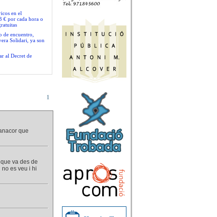
icos en el
3 € por cada hora o
ratuitas
io de encuentro,
era Solidari, ya son
ar al Decret de
1
manacor que
i que va des de
 no es veu i hi