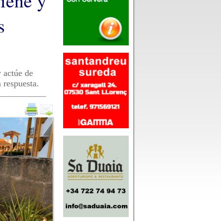
giene y
s
 actúe de
 respuesta.