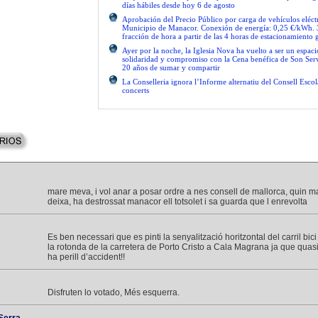
días hábiles desde hoy 6 de agosto
Aprobación del Precio Público por carga de vehículos eléctr
Municipio de Manacor. Conexión de energía: 0,25 €/kWh. 
fracción de hora a partir de las 4 horas de estacionamiento g
Ayer por la noche, la Iglesia Nova ha vuelto a ser un espac
solidaridad y compromiso con la Cena benéfica de Son Serv
20 años de sumar y compartir
La Conselleria ignora l’Informe alternatiu del Consell Escol
concerts
mare meva, i vol anar a posar ordre a nes consell de mallorca, quin 
deixa, ha destrossat manacor ell totsolet i sa guarda que l enrevolta
Es ben necessari que es pinti la senyalització horitzontal del carril bic
la rotonda de la carretera de Porto Cristo a Cala Magrana ja que quasi
ha perill d’accident!!
Disfruten lo votado, Més esquerra.