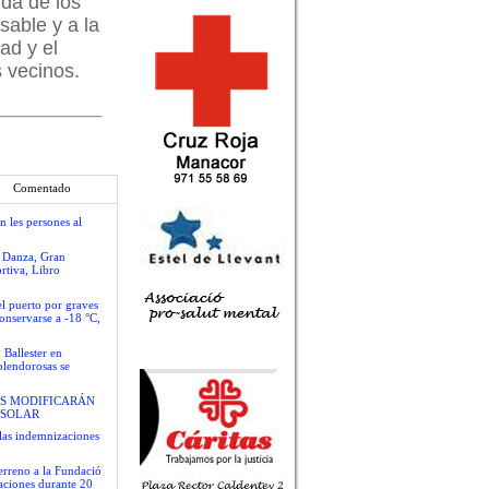
ida de los
sable y a la
ad y el
s vecinos.
Comentado
n les persones al
e Danza, Gran
rtiva, Libro
el puerto por graves
conservarse a -18 °C,
 Ballester en
plendorosas se
S MODIFICARÁN
 SOLAR
las indemnizaciones
terreno a la Fundació
gaciones durante 20