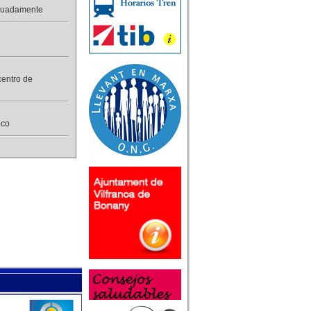
ecuadamente
centro de
oco