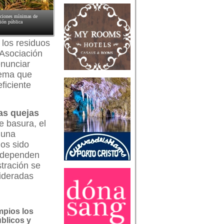
iciones mínimas de
ción pública
 los residuos
 Asociación
enunciar
lema que
eficiente
as quejas
e basura, el
 una
os sido
o dependen
tración se
ideradas
mpios los
blicos y