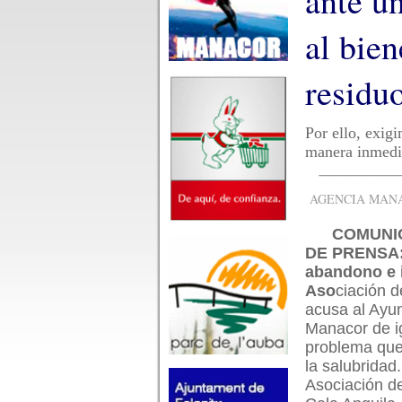
ante u
al bien
residu
Por ello, exig
manera inmedia
AGENCIA MANAC
COMUNI
DE PRENSA:
abandono e i
Aso
ciación 
acusa al Ayu
Manacor de i
problema que
la salubridad
Asociación d