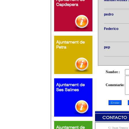
Manuel Rosas 
pedro
Federico
pep
Nombre :
Comentario:
C/ Juan Segura N