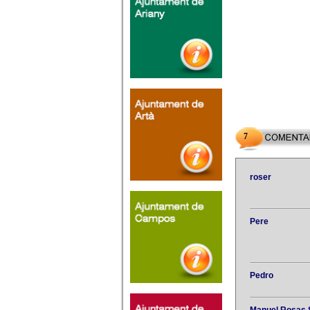
7
roser
Pere
Pedro