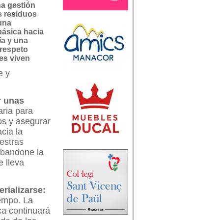
a gestión
s residuos
una
básica hacia
ía y una
respeto
es viven
e y
r unas
aria para
os y asegurar
cia la
estras
abandone la
 lleva
rializarse:
iempo. La
ca continuará