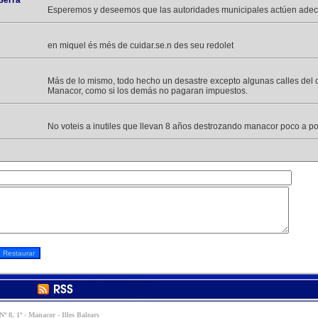
Serra
Esperemos y deseemos que las autoridades municipales actúen ad
en miquel és més de cuidar.se.n des seu redolet
Más de lo mismo, todo hecho un desastre excepto algunas calles del 
Manacor, como si los demás no pagaran impuestos.
No voteis a inutiles que llevan 8 años destrozando manacor poco a p
º 8, 1º - Manacor - Illes Balears