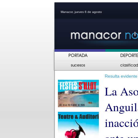
Manacor, jueves 6 de agosto
Resulta evident
La Aso
Anguil
inacci