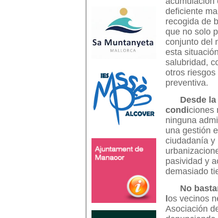
acumulación d
deficiente ma
recogida de 
que no solo p
conjunto del
esta situació
salubridad, c
otros riesgos
preventiva.
Desde la
condi
ciones 
ninguna admin
una gestión e
ciudadanía y 
urbanizacion
pasividad y a
demasiado ti
No basta
l
os vecinos ne
Asociación d