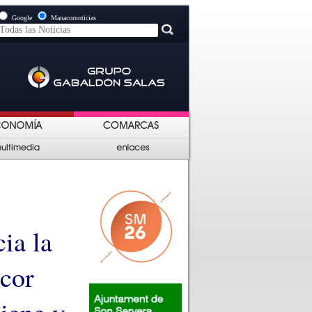
Google
Manacornoticias
ia la
cor