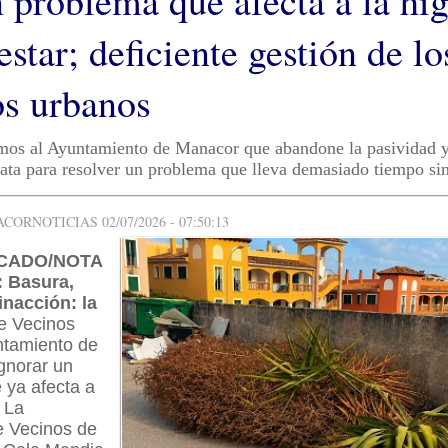
n problema que afecta a la hi
estar; deficiente gestión de lo
os urbanos
imos al Ayuntamiento de Manacor que abandone la pasividad y
ta para resolver un problema que lleva demasiado tiempo sin
ORNOTICIAS 02/07/2026 - 07:50:13
CADO/NOTA
 Basura,
nacción: la
de Vecinos
ntamiento de
gnorar un
 ya afecta a
. La
e Vecinos de