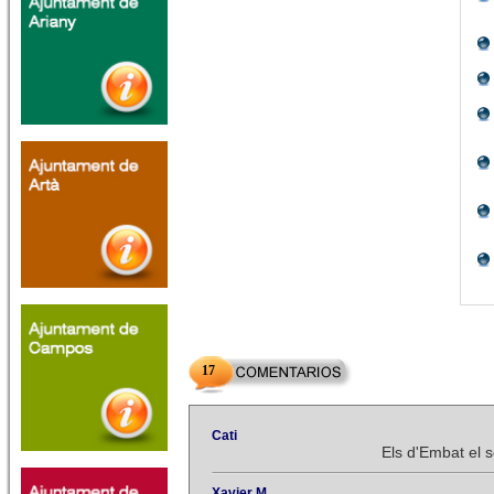
17
Cati
Els d'Embat el 
Xavier M.