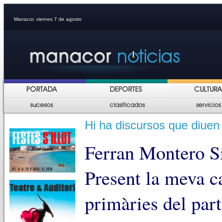
Manacor, viernes 7 de agosto
Hi ha discursos que diuen 
Ferran Montero S
Present la meva c
primàries del part