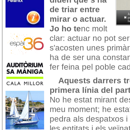
de triar entre
J
mirar o actuar.
p
f
Jo ho te
nc molt
clar: actuar no pot s
s'acosten unes primàr
ha de ser una constan
fer feina pel poble cad
Aquests darrers tre
primera línia del par
No he estat mirant des
meu moment; he estat 
pedra als despatxos i 
les entitats i els veïn