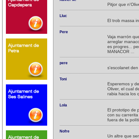
Pitjor que n'Oliv
Lluc
El trob massa i
Pere
Vaja marrón que 
arreglar manaco
es progres... p
MANACOR ...
pere
s'escolanet den 
Toni
Esperemos y de
Oliver, el cual 
rabia hacia los
Lola
El prototipo de 
con su carrerita
fuera de la polít
Nofre
Un altre que se