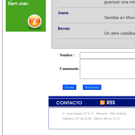
guanyar una nòm
Joana
Sembla en Moned
Bernat
Un altre catali
Nombre :
Comentario:
C/ Juan Segura Nº 8, 1º - Manacor - Illes Balears
Teléfono: 971 84 45 89 - Móvil: 606 44 29 76