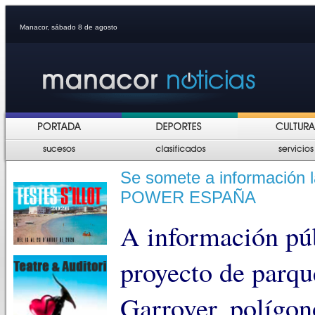
Manacor, sábado 8 de agosto
Se somete a información
POWER ESPAÑA
A información púb
proyecto de parqu
Garrover, polígon