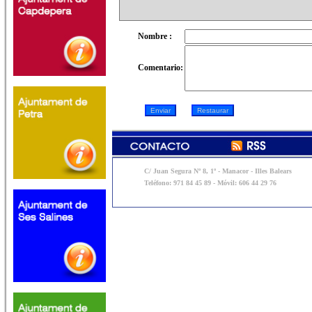
Nombre :
Comentario:
C/ Juan Segura Nº 8, 1º - Manacor - Illes Balears
Teléfono: 971 84 45 89 - Móvil: 606 44 29 76