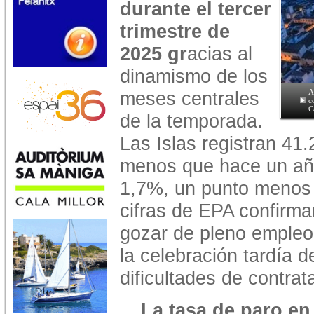
durante el tercer
trimestre de
2025 gr
acias al
dinamismo de los
meses centrales
A
c
C
de la temporada.
Las Islas registran 4
menos que hace un año
1,7%, un punto menos 
cifras de EPA confirma
gozar de pleno empleo 
la celebración tardía 
dificultades de contrat
La tasa de paro en 